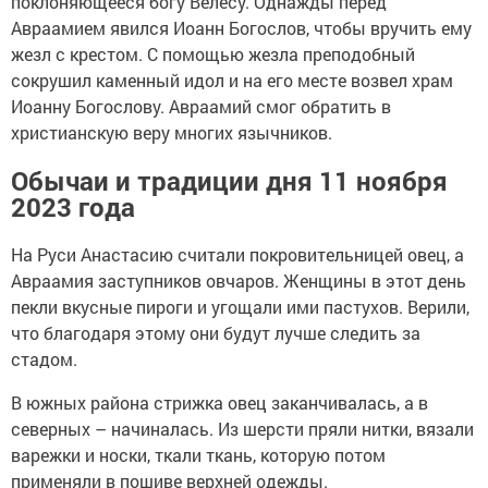
поклоняющееся богу Велесу. Однажды перед
Авраамием явился Иоанн Богослов, чтобы вручить ему
жезл с крестом. С помощью жезла преподобный
сокрушил каменный идол и на его месте возвел храм
Иоанну Богослову. Авраамий смог обратить в
христианскую веру многих язычников.
Обычаи и традиции дня 11 ноября
2023 года
На Руси Анастасию считали покровительницей овец, а
Авраамия заступников овчаров. Женщины в этот день
пекли вкусные пироги и угощали ими пастухов. Верили,
что благодаря этому они будут лучше следить за
стадом.
В южных района стрижка овец заканчивалась, а в
северных – начиналась. Из шерсти пряли нитки, вязали
варежки и носки, ткали ткань, которую потом
применяли в пошиве верхней одежды.