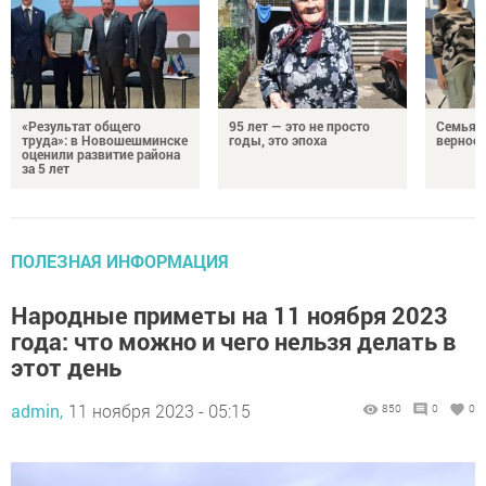
«Результат общего
95 лет — это не просто
Семья Г
труда»: в Новошешминске
годы, это эпоха
верност
оценили развитие района
за 5 лет
ПОЛЕЗНАЯ ИНФОРМАЦИЯ
Народные приметы на 11 ноября 2023
года: что можно и чего нельзя делать в
этот день
admin,
11 ноября 2023 - 05:15
850
0
0