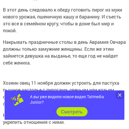
В этот день следовало к обеду готовить пирог из муки
нового урожая, пшеничную кашу и баранину. И съесть
это все в семейном кругу, чтобы в доме был мир и
покой.
Накрывать праздничные столы в день Аврамия Овчара
должны только замужние женщины. Если же этим
займется девушка на выданье, то еще год не найдет
себе жениха.
Хозяин овец 11 ноября должен устроить для пастуха
пышное застолье с пирогами, овечьим или козьим
сыром, а также сделать ему денежный подарок. Тогда
А вы уже видели новое видео Tatmedia
Junior?
овцы будут целыми и невредимыми.
Cмотреть
Нужно уделить время своим супругам и детям, чтобы
укрепить отношения с ними.