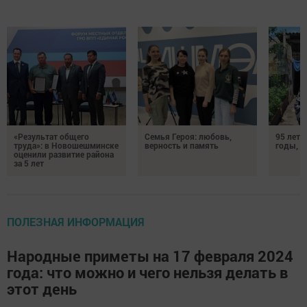
«Результат общего
Семья Героя: любовь,
95 лет 
труда»: в Новошешминске
верность и память
годы, э
оценили развитие района
за 5 лет
ПОЛЕЗНАЯ ИНФОРМАЦИЯ
Народные приметы на 17 февраля 2024
года: что можно и чего нельзя делать в
этот день