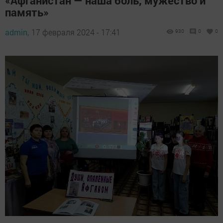
«Афганистан — наша боль, мужество и
память»
admin,
17 февраля 2024 - 17:41
930
0
0