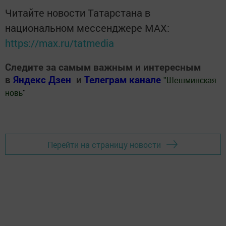
Читайте новости Татарстана в
национальном мессенджере MАХ:
https://max.ru/tatmedia
Следите за самым важным и интересным
в
Яндекс Дзен
и
Телеграм канале
"
Шешминская
новь
"
Добавить Шешминскую новь в Яндекс.Новости
Перейти на страницу новости