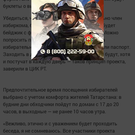
буклеты о выборах.
Убедиться, что на пороге стоит действительно член
избиркома, будет просто. У каждого из них будет
бейджик с фамилией, именем и отчеством. Можно
попросить предъявить удостоверение члена
избирательной комиссии с синей печатью или паспорт.
Заходить в дома избирателей обходчики не будут, хотя
и постучат в каждую дверь — таков принцип проекта,
заверили в ЦИК РТ.
Предпочтительное время посещения избирателей
выбрано с учетом комфорта жителей Татарстана: в
будние дни обходчики пойдут по домам с 17 до 20
часов, в выходные — не ранее 10 часов утра.
«Вежливо, этично и с уважением будет проходить
беседа, я не сомневаюсь. Все участники проекта