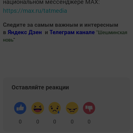
национальном мессенджере MАХ:
https://max.ru/tatmedia
Следите за самым важным и интересным
в
Яндекс Дзен
и
Телеграм канале
"
Шешминская
новь
"
Добавить Шешминскую новь в Яндекс.Новости
Оставляйте реакции
0
0
0
0
0