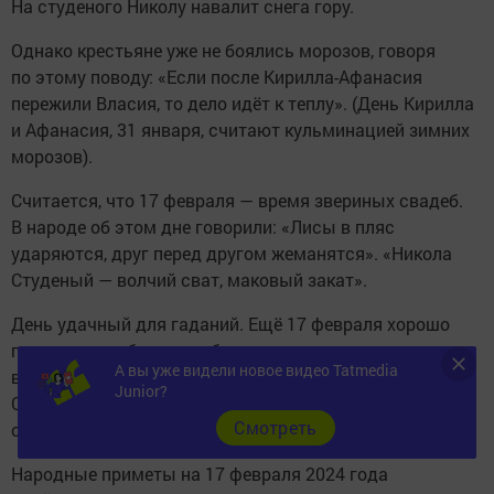
На студеного Николу навалит снега гору.
Однако крестьяне уже не боялись морозов, говоря
по этому поводу: «Если после Кирилла-Афанасия
пережили Власия, то дело идёт к теплу». (День Кирилла
и Афанасия, 31 января, считают кульминацией зимних
морозов).
Считается, что 17 февраля — время звериных свадеб.
В народе об этом дне говорили: «Лисы в пляс
ударяются, друг перед другом жеманятся». «Никола
Студеный — волчий сват, маковый закат».
День удачный для гаданий. Ещё 17 февраля хорошо
получаются обряды на богатство и скорую продажу,
А вы уже видели новое видео Tatmedia
вызов любимого человека на ветер. Знахари на Николу
Junior?
Студеного проводят лечение от малокровия и телесной
Cмотреть
слабости.
Народные приметы на 17 февраля 2024 года