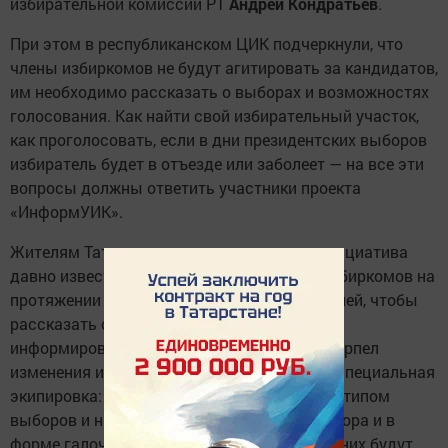
избирательной комиссии РТ
Андрей Кондратьев
.
При этом в республиканском ЦИК подчеркнули, что
члены избиркомов не будут агитировать за кандидатов,
им необходимо рассказать о выборах и возможностях
голосования. Как найти свой избирательный участок,
как проголосовать, если в дни президентских выборов
избиратель будет в отъезде или заболеет — на все эти
вопросы должны ответить участники проекта
«ИнформУИК».
Жителям Татарстана соответствующая инициатива
давно известна. Перед выборами члены избиркомов на
протяжении многих лет обходили избирателей, чтобы
рассказать о них. В этом году программа
информирования стала федеральной, претерпел
изменения и подход к ней. Предусмотрена специальная
экипировка: заметная белая накидка с логотипом
выборов и нагрудный значок в виде триколора и в
форме галочки для голосования. С собой у них будут