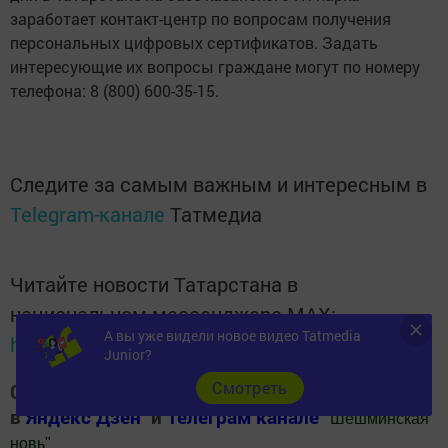
заработает контакт-центр по вопросам получения
персональных цифровых сертификатов. Задать
интересующие их вопросы граждане могут по номеру
телефона: 8 (800) 600-35-15.
Следите за самым важным и интересным в
Telegram-канале
Татмедиа
Читайте новости Татарстана в
национальном мессенджере MАХ:
А вы уже видели новое видео Tatmedia
https://max.ru/tatmedia
Junior?
Cмотреть
Следите за самым важным и интересным
в
Яндекс Дзен
и
Телеграм канале
"
Шешминская
новь
"