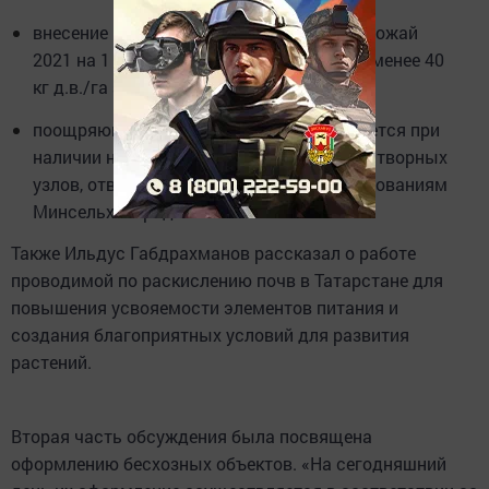
внесение минеральных удобрений под урожай
2021 на 1 июля не менее 50 кг д.в./га (не менее 40
кг д.в./га за счет собственных средств);
поощряющий коэффициент 1,3, применяется при
наличии на 15.11.2020 стационарных растворных
узлов, отвечающим разработанным требованиям
Минсельхозпрода РТ.
Также Ильдус Габдрахманов рассказал о работе
проводимой по раскислению почв в Татарстане для
повышения усвояемости элементов питания и
создания благоприятных условий для развития
растений.
Вторая часть обсуждения была посвящена
оформлению бесхозных объектов. «На сегодняшний