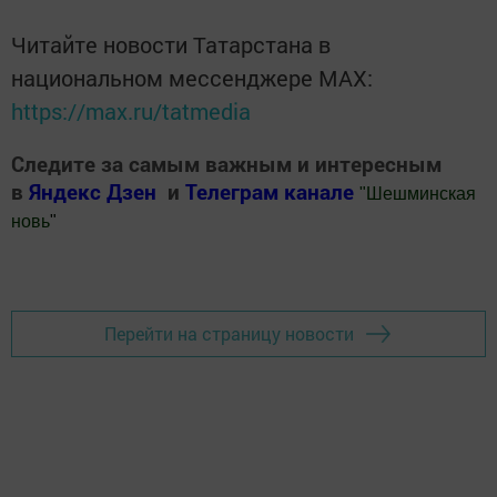
Читайте новости Татарстана в
национальном мессенджере MАХ:
https://max.ru/tatmedia
Следите за самым важным и интересным
в
Яндекс Дзен
и
Телеграм канале
"
Шешминская
новь
"
Добавить Шешминскую новь в Яндекс.Новости
Перейти на страницу новости