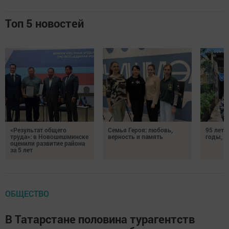
Топ 5 новостей
«Результат общего
Семья Героя: любовь,
95 лет 
труда»: в Новошешминске
верность и память
годы, э
оценили развитие района
за 5 лет
ОБЩЕСТВО
В Татарстане половина турагентств