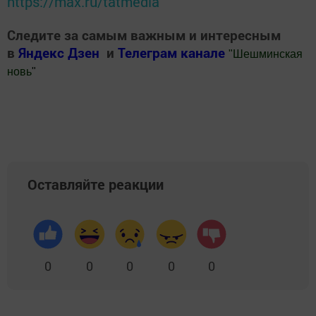
https://max.ru/tatmedia
Следите за самым важным и интересным
в
Яндекс Дзен
и
Телеграм канале
"
Шешминская
новь
"
Добавить Шешминскую новь в Яндекс.Новости
Оставляйте реакции
0
0
0
0
0