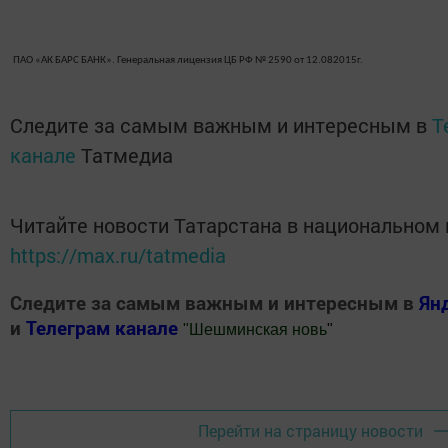
ПАО «АК БАРС БАНК». Генеральная лицензия ЦБ РФ № 2590 от 12.082015г.
Следите за самым важным и интересным в
T
канале
Татмедиа
Читайте новости Татарстана в национальном
https://max.ru/tatmedia
Следите за самым важным и интересным в
Ян
и
Телеграм канале
"
Шешминская новь
"
Добавить Шешминскую новь в Яндекс.Новости
Перейти на страницу новости