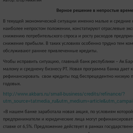
Автор: Егор Никитин
Верное решение в непростые врем
В текущей экономической ситуации именно малые и средние 
наиболее непростом положении, констатируют отраслевые экс
снижению потребительского спроса и росту расходов предприн
снижение прибыли. В таких условиях особенно трудно тем ко
обслуживают раннее привлеченные кредиты.
Чтобы исправить ситуацию, главный банк республики – Ак Ба
малому и среднему бизнесу РТ. Новая программа банка дает
рефинансировать
свои кредиты под беспрецедентно низкую п
годовых.
http://www.akbars.ru/small-business/credits/refinance/?
utm_source=tatmedia_ru&utm_medium=article&utm_campaig
«В нашем банке заработала новая акция, по условиям котор
предприниматели и юридические лица могут рефинансироват
ставке от 6,5%. Предложение действует в рамках государстве