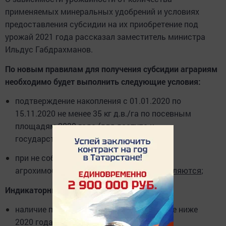
применяемых минеральных удобрений и условиях
предоставления субсидии на их приобретение под
урожай 2021 года рассказал заместитель министра
Ильдус Габдрахманов.
По новым правилам для получения субсидии аграриям
необходимо будет выполнить следующие условия:
подтверждение накопления с 01.01.2020 по
15.11.2020 не менее 35 кг д.в./га по посевным
площадям 2020 года (для доступа к
государственной поддержке);
при не соблюдении 5 летнего цикла
агрохимобследования
субсидии не выделяются
;
Индикаторные условия:
наличие посевных площадей на уровне не ниже
2020 года;