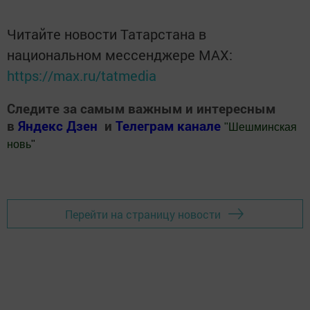
Читайте новости Татарстана в
национальном мессенджере MАХ:
https://max.ru/tatmedia
Следите за самым важным и интересным
в
Яндекс Дзен
и
Телеграм канале
"
Шешминская
новь
"
Добавить Шешминскую новь в Яндекс.Новости
Перейти на страницу новости