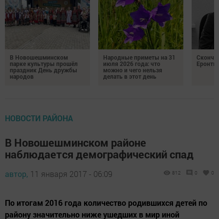
В Новошешминском
Народные приметы на 31
Сконча
парке культуры прошёл
июля 2026 года: что
Еронть
праздник День дружбы
можно и чего нельзя
народов
делать в этот день
НОВОСТИ РАЙОНА
В Новошешминском районе
наблюдается демографический спад
автор,
11 января 2017 - 06:09
812
0
0
По итогам 2016 года количество родившихся детей по
району значительно ниже ушедших в мир иной