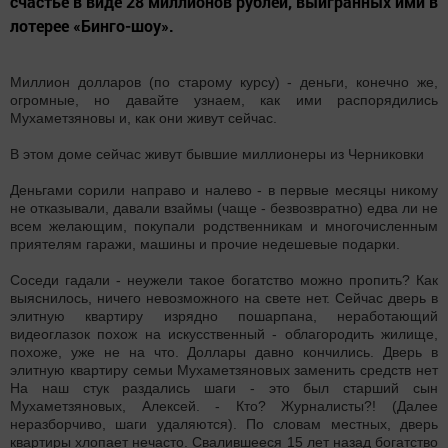
счастье в виде 28 миллионов рублей, выигранных ими в
лотерее «Бинго-шоу».
Миллион долларов (по старому курсу) - деньги, конечно же,
огромные, но давайте узнаем, как ими распорядились
Мухаметзяновы и, как они живут сейчас.
В этом доме сейчас живут бывшие миллионеры из Черниковки
Деньгами сорили направо и налево - в первые месяцы никому
не отказывали, давали взаймы (чаще - безвозвратно) едва ли не
всем желающим, покупали родственникам и многочисленным
приятелям гаражи, машины и прочие недешевые подарки.
Соседи гадали - неужели такое богатство можно пропить? Как
выяснилось, ничего невозможного на свете нет. Сейчас дверь в
элитную квартиру изрядно пошарпана, неработающий
видеоглазок похож на искусственный - облагородить жилище,
похоже, уже не на что. Доллары давно кончились. Дверь в
элитную квартиру семьи Мухаметзяновых заменить средств нет
На наш стук раздались шаги - это был старший сын
Мухаметзяновых, Алексей. - Кто? Журналисты?! (Далее
неразборчиво, шаги удаляются). По словам местных, дверь
квартиры хлопает нечасто. Свалившееся 15 лет назад богатство