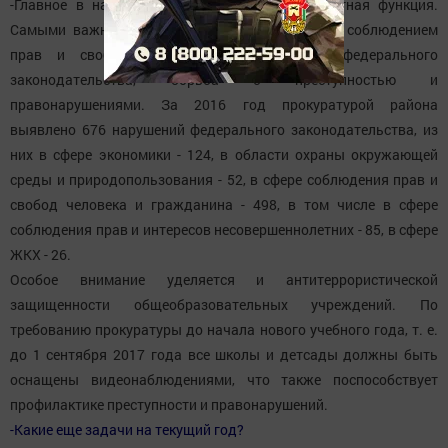
-Главное в нашей работе - это ее правозащитная функция.
Самыми важными были и остаются надзор за соблюдением
прав и свобод человека и гражданина, федерального
законодательства, борьба с преступностью и
правонарушениями. За 2016 год прокуратурой района
выявлено 676 нарушений федерального законодательства, из
них в сфере экономики - 124, в области охраны окружающей
среды и природопользования - 52, в сфере соблюдения прав и
свобод человека и гражданина - 498, в том числе в сфере
соблюдения прав и интересов несовершеннолетних - 85, в сфере
ЖКХ - 26.
Особое внимание уделяется и антитеррористической
защищенности общеобразовательных учреждений. По
требованию прокуратуры до начала нового учебного года, т. е.
до 1 сентября 2017 года все школы и детсады должны быть
оснащены видеонаблюдениями, что также поспособствует
профилактике преступности и правонарушений.
-Какие еще задачи на текущий год?