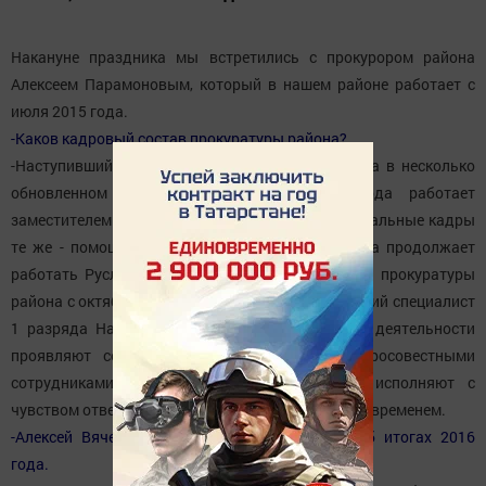
Накануне праздника мы встретились с прокурором района
Алексеем Парамоновым, который в нашем районе работает с
июля 2015 года.
-Каков кадровый состав прокуратуры района?
-Наступивший год прокуратура района встретила в несколько
обновленном составе. С февраля 2016 года работает
заместителем прокурора Рушан Гарифуллин. Остальные кадры
те же - помощником прокурора уже с 2012 года продолжает
работать Руслан Галимов и со дня образования прокуратуры
района с октября 1983 года у нас работает старший специалист
1 разряда Наталья Скачкова. Все они в своей деятельности
проявляют себя квалифицированными и добросовестными
сотрудниками, свои служебные обязанности исполняют с
чувством ответственности, не считаясь с личным временем.
-Алексей Вячеславович, расскажите немного об итогах 2016
года.