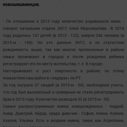
новошешминцев.
- По отношению к 2015 году количество родившихся ниже, -
говорит начальник отдела ЗАГС Алия Миръякупова. -В 2016
году родились 107 детей (в 2015 - 123), умерли 246 человек (в
2015-м - 196). Но это данные ЗАГС, а по статистике
рождаемость выше, так как многие прописанные в районе
семьи проживают в городах и после рождения ребенка
регистрируют его по месту жительства, т. е. В городе.
Настораживает и рост смертности в районе, по этому
показателю наш район в «лидерах» по РТ.
За год сыграно 37 свадеб (в 2015-м - 50), необходимо учесть,
что год был высокосный и суеверные не стали регистрировать
брак в 2016 году. Количество разводов 33 (в 2015-м - 39).
Самые распространенные имена новорожденных - Андрей,
Амир, Дмитрий, Айдар, среди девочек - София, Алина, Ксения,
Азалия, Ульяна. Есть и рездкие имена, такие, как Агриппина,