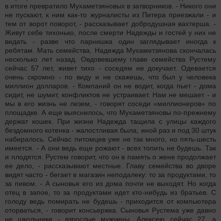
в итоге превратило Мухаметзяновых в затворников. - Никого они
не пускают, к ним как-то журналисты из Питера приезжали - и
тем от ворот поворот, - рассказывает добродушная вахтерша. -
Живут себе тихонько, после смерти Надежды и гостей у них не
видать - разве что парнишка один заглядывает иногда к
ребятам. Мать семейства, Надежда Мухаметзянова скончалась
несколько лет назад. Овдовевшему главе семейства Рустему
сейчас 57 лет, живет тихо - соседям не докучает. Одевается
очень скромно - по виду и не скажешь, что был у человека
миллион долларов. - Компаний он не водит, когда пьет - дома
сидит, не шумит, конфликтов не устраивает. Нам не мешает - и
мы в его жизнь не лезем, - говорят соседи «миллионеров» по
площадке. А еще выяснилось, что Мухаметзяновы по-прежнему
держат кошек. При жизни Надежда тащила с улицы каждого
бездомного котенка - жалостливая была, иной раз и под 30 штук
набиралось. Сейчас питомцев уже не так много, но пять-шесть
имеется. - А они ведь еще рожают - всех топить не будешь. Так
и плодятся. Рустем говорит, что он в память о жене продолжает
ее дело, - рассказывают местные. Главу семейства во дворе
видят часто - бегает в магазин неподалеку: то за продуктами, то
за пивом. - А сыновья его из дома почти не выходят. Но когда
отец в запое, то за продуктами идет кто-нибудь из братьев. С
голоду ведь помирать не будешь - приходится от компьютера
оторваться, - говорит консьержка. Сыновья Рустема уже давно
не школьники - взрослые мужчины, Алексею сейчас 27, а