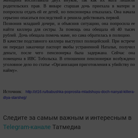
Женщина воспитывала двух внуков, так как их мать лишили
родительских прав. В январе старшая дочь приехала в матери и
попросила отдать ей ее детей, но пенсионерка отказалась. Она начала
серьезно опасаться последствий и решила действовать первой.
Позвонив младшей дочери, и объяснив ситуацию, она попросила ее
найти киллера для сестры. За помощь она обещала ей 40 тысяч
рублей. Дочь обещала помочь маме, но сама обратилась в полицию.
В качестве подставного киллера выступил полицейский. При встрече
он передал заказчице паспорт якобы устраненной Натальи, получил
деньги, после чего пенсионерка была задержана. Сейчас она
помещена в ИВС Тобольска. В отношении пенсионерки возбуждено
уголовное дело по статье «Организация приготовления к убийству по
найму».
Источник:
http://zt16.ru/babushka-poprosila-mladshuyu-doch-nanyat-killera-
dlya-starshejj/
Следите за самым важным и интересным в
Telegram-канале
Татмедиа