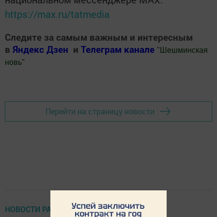
https://max.ru/tatmedia
Следите за самым важным и интересным
в
Яндекс Дзен
и
Телеграм канале
"
Шешминская
новь
"
Добавить Шешминскую новь в Яндекс.Новости
Перейти на страницу новости
НОВОСТИ РАЙОНА