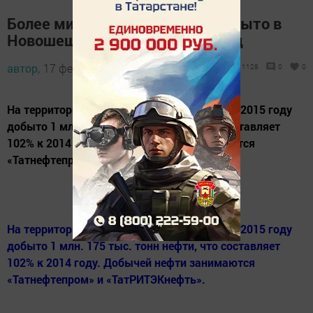
Более миллиона тонн нефти добыто в
Новошешминском районе за год
автор,
17 февраля 2016 - 05:20
1128
0
0
На территории Новошешминского района в 2015 году
добыто 1 млн. 175 тыс. тонн нефти, что составляет
102% к 2014 году. Добычей нефти занимаются
«Татнефтепром» и «ТатРИТЭКнефть».
На территории Новошешминского района в 2015 году
добыто 1 млн. 175 тыс. тонн нефти, что составляет
102% к 2014 году. Добычей нефти занимаются
«Татнефтепром» и «ТатРИТЭКнефть».