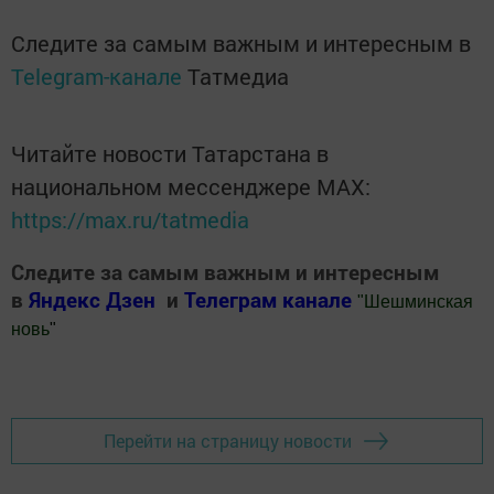
Следите за самым важным и интересным в
Telegram-канале
Татмедиа
Читайте новости Татарстана в
национальном мессенджере MАХ:
https://max.ru/tatmedia
Следите за самым важным и интересным
в
Яндекс Дзен
и
Телеграм канале
"
Шешминская
новь
"
Добавить Шешминскую новь в Яндекс.Новости
Перейти на страницу новости