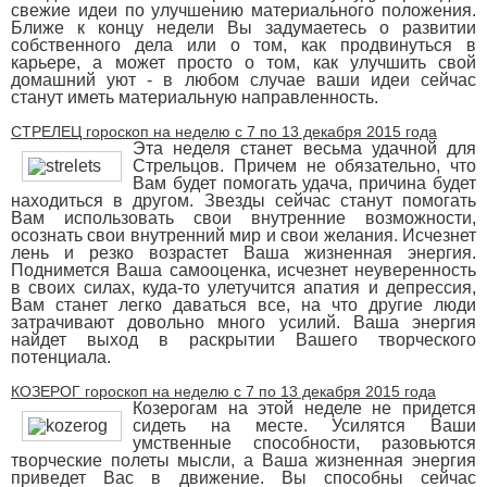
свежие идеи по улучшению материального положения.
Ближе к концу недели Вы задумаетесь о развитии
собственного дела или о том, как продвинуться в
карьере, а может просто о том, как улучшить свой
домашний уют - в любом случае ваши идеи сейчас
станут иметь материальную направленность.
СТРЕЛЕЦ гороскоп на неделю с 7 по 13 декабря 2015 года
Эта неделя станет весьма удачной для
Стрельцов. Причем не обязательно, что
Вам будет помогать удача, причина будет
находиться в другом. Звезды сейчас станут помогать
Вам использовать свои внутренние возможности,
осознать свои внутренний мир и свои желания. Исчезнет
лень и резко возрастет Ваша жизненная энергия.
Поднимется Ваша самооценка, исчезнет неуверенность
в своих силах, куда-то улетучится апатия и депрессия,
Вам станет легко даваться все, на что другие люди
затрачивают довольно много усилий. Ваша энергия
найдет выход в раскрытии Вашего творческого
потенциала.
КОЗЕРОГ гороскоп на неделю с 7 по 13 декабря 2015 года
Козерогам на этой неделе не придется
сидеть на месте. Усилятся Ваши
умственные способности, разовьются
творческие полеты мысли, а Ваша жизненная энергия
приведет Вас в движение. Вы способны сейчас