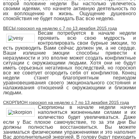
второй половине недели Вы настолько увлечетесь
своими идеями, что начнете активную деятельность по
их воплощению в жизнь. Ощущение душевного
спокойствия не будет покидать Вас всю неделю.
ВЕСЫ гороскоп на неделю с 7 по 13 декабря 2015 года
Весам потребуется в начале недели
проявить всю свою мудрость и
контролировать свои бурные эмоции, то
есть руководить Вами сейчас должен ум, а не сердце.
Ваши излишние эмоции способны привести к
неразумности и это вполне может создать конфликтные
ситуации с окружающими людьми. Хотя они не будут
иметь серьезных негативных последствий, но гороскоп
все же советует огородить себя от конфликтов. Конец
недели станет благоприятным периодом
уравновешивания своего эмоционального состояния и
налаживания отношений с окружающими и близкими
людьми.
СКОРПИОН гороскоп на неделю с 7 по 13 декабря 2015 года
Скорпионы в начале недели начнут
наполняться жизненными силами и их
количество будет увеличиваться. Даже
если у Вас плохое самочувствие, то за эти дни Вы
должны полностью восстановиться. Вы можете
заниматься физическими упражнениями и это наполнит
Вас дополнительной энергией. В голову будут приходить