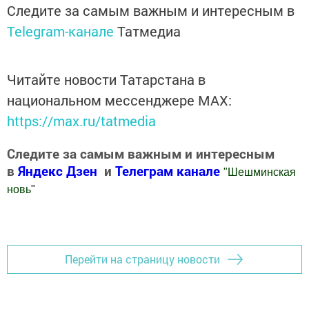
Следите за самым важным и интересным в
Telegram-канале
Татмедиа
Читайте новости Татарстана в
национальном мессенджере MАХ:
https://max.ru/tatmedia
Следите за самым важным и интересным
в
Яндекс Дзен
и
Телеграм канале
"
Шешминская
новь
"
Добавить Шешминскую новь в Яндекс.Новости
Перейти на страницу новости