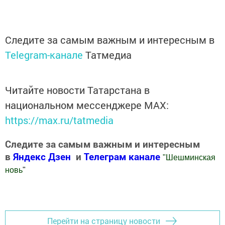
Следите за самым важным и интересным в
Telegram-канале
Татмедиа
Читайте новости Татарстана в
национальном мессенджере MАХ:
https://max.ru/tatmedia
Следите за самым важным и интересным
в
Яндекс Дзен
и
Телеграм канале
"
Шешминская
новь
"
Добавить Шешминскую новь в Яндекс.Новости
Перейти на страницу новости