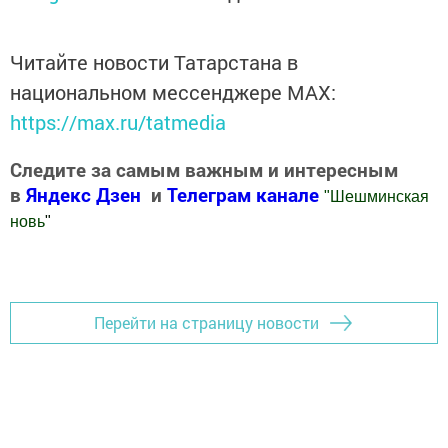
Читайте новости Татарстана в
национальном мессенджере MАХ:
https://max.ru/tatmedia
Следите за самым важным и интересным
в
Яндекс Дзен
и
Телеграм канале
"
Шешминская
новь
"
Добавить Шешминскую новь в Яндекс.Новости
Перейти на страницу новости