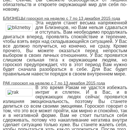
обязательств и откроете окружающий мир для себя по-
новому.
БЛИЗНЕЦЫ гороскоп на неделю с 7 по 13 декабря 2015 года
Эта неделя станет весьма напряженной
для Близнецов, но Вам нельзя сдаваться
и отступать. Вам необходимо продолжать
двигаться вперед, проявлять спокойствие и терпение,
чтобы взять верх над складывающейся ситуацией. У Вас
все должно получиться, но конечно, не сразу. Кроме
прочего, Вы можете оказаться перед непростым
выбором в своих личных отношениях. У Вас проявится
слишком сильная тяга к окружающим людям, но
гороскоп предупреждает, что в этот период Вам нужно
будет сначала разобраться в себе. Для Вас будет
правильным навести порядок в своем внутреннем мире.
РАК гороскоп на неделю с 7 по 13 декабря 2015 года
В это время Ракам не удастся избежать
интриг и сплетен. И в Вас, и в
окружающих людях сейчас проявится
излишняя эмоциональность, поэтому Вы станете
делиться со всем своими эмоциями. Гороскоп говорит о
том, что это все может пройти, как мирно и спокойно, так
и в негативной форме. Вам не стоит пытаться себя
сдерживать, потому что накапливание негатива внутри
сделает ситуацию только хуже. Вы станете жалеть себя,
чтобы попытаться хоть как-то успокоиться. После того,