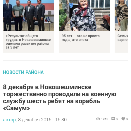
«Результат общего
95 лет — это не просто
Семья Г
труда»: в Новошешминске
годы, это эпоха
верност
оценили развитие района
за 5 лет
НОВОСТИ РАЙОНА
8 декабря в Новошешминске
торжественно проводили на военную
службу шесть ребят на корабль
«Самум»
автор,
8 декабря 2015 - 15:30
1062
0
0