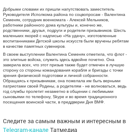
Добрыми словами их пришли напутствовать заместитель
Руководителя Исполкома района по соцвопросам - Валентина
Семеняк, сотрудник военкомата - Алексей Мельников,
работники районного дома культуры и, конечно же,
родственники, друзья, подруги и родители призывников. Шесть
маленьких якорей с надписью «На удачу», изготовленные
воспитанниками Детской школы искусств были вручены ребятам
в качестве памятных сувениров.
В своем выступлении Валентина Семеняк отметила, что флот -
это элитные войска, служить здесь вдвойне почетно. Она
заверила всех, что этот призыв также будет отмечен в лучшую
сторону со стороны командования корабля и бригады с точки
зрения физической подготовки и личной собранности.
Обращаясь к призывникам, она пожелала им быть верными
патриотами своей Родины, а родителям - не волноваться, ведь
год службы пролетит незаметно в общении с любимыми
сыновьями по телефону, Skype и во время традиционного
посещения воинской части, в преддверии Дня ВМФ.
Следите за самым важным и интересным в
Telegram-канале
Татмедиа