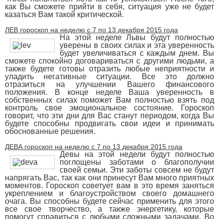
как Вы сможете прийти в себя, ситуация уже не будет
казаться Вам такой критической.
ЛЕВ гороскоп на неделю с 7 по 13 декабря 2015 года
На этой неделе Львы будут полностью
уверены в своих силах и эта уверенность
будет увеличиваться с каждым днем. Вы
сможете спокойно договариваться с другими людьми, а
также будете готовы отразить любые неприятности и
уладить негативные ситуации. Все это должно
отразиться на улучшении Вашего финансового
положения. В конце неделе Ваша уверенность в
собственных силах поможет Вам полностью взять под
контроль свое эмоциональное состояние. Гороскоп
говорит, что эти дни для Вас станут периодом, когда Вы
будете способны продвигать свои идеи и принимать
обоснованные решения.
ДЕВА гороскоп на неделю с 7 по 13 декабря 2015 года
Девы на этой недели будут полностью
поглощены заботами о благополучии
своей семьи. Эти заботы совсем не будут
напрягать Вас, так как они принесут Вам много приятных
моментов. Гороскоп советует вам в это время заняться
укреплением и благоустройством своего домашнего
очага. Вы способны будете сейчас применить для этого
все свое творчество, а также энергетику, которые
помогут справиться с любыми сложными задачами. Во