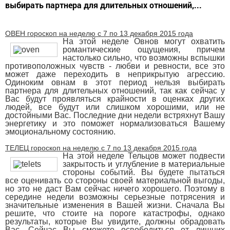
выбирать партнера для длительных отношений,...
ОВЕН гороскоп на неделю с 7 по 13 декабря 2015 года
На этой неделе Овнов могут охватить
романтические ощущения, причем
настолько сильно, что возможны вспышки
противоположных чувств - любви и ревности, все это
может даже переходить в неприкрытую агрессию.
Одиноким овнам в этот период нельзя выбирать
партнера для длительных отношений, так как сейчас у
Вас будут проявляться крайности в оценках других
людей, все будут или слишком хорошими, или не
достойными Вас. Последние дни недели встряхнут Вашу
энергетику и это поможет нормализоваться Вашему
эмоциональному состоянию.
ТЕЛЕЦ гороскоп на неделю с 7 по 13 декабря 2015 года
На этой неделе Тельцов может подвести
закрытость и углубление в материальные
стороны событий. Вы будете пытаться
все оценивать со стороны своей материальной выгоды,
но это не даст Вам сейчас ничего хорошего. Поэтому в
середине недели возможны серьезные потрясения и
значительные изменения в Вашей жизни. Сначала Вы
решите, что стоите на пороге катастрофы, однако
результаты, которые Вы увидите, должны обрадовать
Вас. Сейчас Вы сможете освободиться от лишних