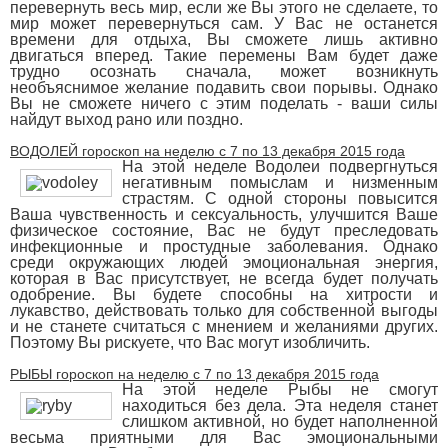
перевернуть весь мир, если же Вы этого не сделаете, то
мир может перевернуться сам. У Вас не останется
времени для отдыха, Вы сможете лишь активно
двигаться вперед. Такие перемены Вам будет даже
трудно осознать сначала, может возникнуть
необъяснимое желание подавить свои порывы. Однако
Вы не сможете ничего с этим поделать - ваши силы
найдут выход рано или поздно.
ВОДОЛЕЙ гороскоп на неделю с 7 по 13 декабря 2015 года
На этой неделе Водолеи подвергнуться
негативным помыслам и низменным
страстям. С одной стороны повысится
Ваша чувственность и сексуальность, улучшится Ваше
физическое состояние, Вас не будут преследовать
инфекционные и простудные заболевания. Однако
среди окружающих людей эмоциональная энергия,
которая в Вас присутствует, не всегда будет получать
одобрение. Вы будете способны на хитрости и
лукавство, действовать только для собственной выгоды
и не станете считаться с мнением и желаниями других.
Поэтому Вы рискуете, что Вас могут изобличить.
РЫБЫ гороскоп на неделю с 7 по 13 декабря 2015 года
На этой неделе Рыбы не смогут
находиться без дела. Эта неделя станет
слишком активной, но будет наполненной
весьма приятными для Вас эмоциональными