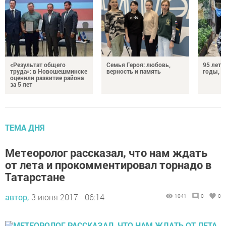
«Результат общего
Семья Героя: любовь,
95 лет 
труда»: в Новошешминске
верность и память
годы, э
оценили развитие района
за 5 лет
ТЕМА ДНЯ
Метеоролог рассказал, что нам ждать
от лета и прокомментировал торнадо в
Татарстане
автор,
3 июня 2017 - 06:14
1041
0
0