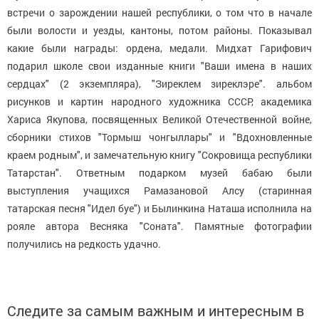
встречи о зарождении нашей республики, о том что в начале
были волости и уезды, кантоны, потом районы. Показывал
какие были награды: ордена, медали. Мидхат Гарифович
подарил школе свои изданные книги "Ваши имена в наших
сердцах" (2 экземпляра), "Зиреклем зиреклэре". альбом
рисунков и картин народного художника СССР, академика
Хариса Якупова, посвященных Великой Отечественной войне,
сборники стихов "Тормыш чонгыллары" и "Вдохновленные
краем родным", и замечательную книгу "Сокровища республики
Татарстан". Ответным подарком музей бабаю были
выступления учащихся Рамазановой Алсу (старинная
татарская песня "Идел буе") и Былинкина Наташа исполнила на
рояле автора Весняка "Соната". Памятные фотографии
получились на редкость удачно.
Следите за самым важным и интересным в