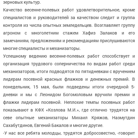
зерновых культур.
Качество весенне-полевых работ удовлетворительное, кроме
специалистов и руководителей за качеством следит и группа
контроля из числа опытных земледельцев. Возглавляет группу
агроном с многолетним стажем Хафиз Залаков и его
замечаниям, предложениям и рекомендациям прислушиваются
многие специалисты и механизаторы.
Успешному ведению весенне-полевых работ способствует и
организация трудового соперничества по видам работ среди
механизаторов, итоги подводятся по пятидневкам с вручением
лидерам посевной красных флажков и денежных премий. В
понедельник, 15 мая, были подведены итоги очередной 5-
дневки и мы с Леонидом Богомоловым вручили премии и
флажки лидерам посевной. Неплохие темпы посевных работ
показывают в КФХ «Козлова М.И.», где отлично трудятся на
севе опытные механизаторы Михаил Кряжов, Назмутдин
Сахабутдинов, Евгений Бакалов и многие другие.
-У нас все ребята молодцы, трудятся добросовестно, -говорит