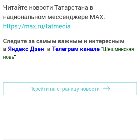
Читайте новости Татарстана в
национальном мессенджере MАХ:
https://max.ru/tatmedia
Следите за самым важным и интересным
в
Яндекс Дзен
и
Телеграм канале
"
Шешминская
новь
"
Добавить Шешминскую новь в Яндекс.Новости
Перейти на страницу новости