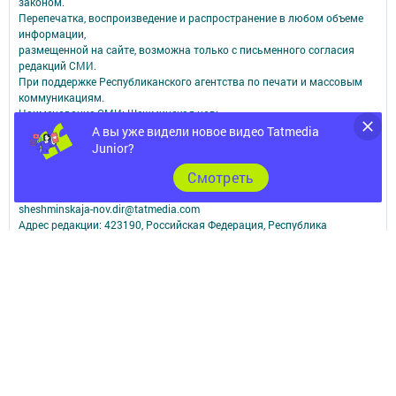
законом.
Перепечатка, воспроизведение и распространение в любом объеме
информации,
размещенной на сайте, возможна только с письменного согласия
редакций СМИ.
При поддержке Республиканского агентства по печати и массовым
коммуникациям.
Наименование СМИ: Шешминская новь
СМИ зарегистрировано Федеральной службой по надзору в сфере
А вы уже видели новое видео Tatmedia
связи,
Junior?
информационных технологий и массовых коммуникаций
Cмотреть
запись о регистрации СМИ ЭЛ № ФС 77 - 90148 от 07.10.2025
ФИО главного редактора: Мусин Азат Вализанович Email:
sheshminskaja-nov.dir@tatmedia.com
Адрес редакции: 423190, Российская Федерация, Республика
Татарстан, Новошешминский район, с.Новошешминск, ул.Ленина,
д.102.
Телефон редакции: 8(84348)2-21-46 - Руководитель филиала.
8(84348)2-23-46 - Бухгалтерия и отдел рекламы. 8(84348)2-24-32 -
отдел писем
Электронная почта редакции: sheshminskaja-nov@tatmedia.com
Электронная почта филиала для сообщений о фактах коррупции
sheshminskaja-nov.dir@tatmedia.com
sheshminskaja-nov@tatmedia.com
Учредитель СМИ: АО «ТАТМЕДИА»