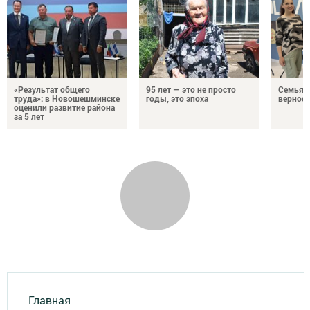
«Результат общего
95 лет — это не просто
Семья Г
труда»: в Новошешминске
годы, это эпоха
верност
оценили развитие района
за 5 лет
Главная