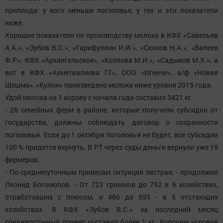
приплода: у кого меньше поголовье, у тех и эти показатели
ниже.
Хорошие показатели по производству молока в КФХ «Савельев
А.А.», «Зубов В.С.», «Гарифуллин И.И.», «Скоков Н.А.», «Валеев
Ф.Р.», КФХ «Архангельское», «Козлова М.И.», «Садыков М.Х.», а
вот в КФХ «Ахметвалиева Г.Г», ООО «Игенче», а/ф «Новая
Шешма», «Кулон» произведено молока ниже уровня 2015 года.
Удой молока на 1 корову с начала года составил 3421 кг.
- 26 семейных ферм в районе, которые получили субсидии от
государства, должны соблюдать договор о сохранности
поголовья. Если до 1 октября поголовья не будет, все субсидии
100 % придется вернуть. В РТ через суды деньги вернули уже 19
фермеров.
- По среднесуточным привесам ситуация пестрая, - продолжил
Леонид Богомолов. - От 723 граммов до 752 в 6 хозяйствах,
отработавших с плюсом, и 486 до 593 - в 5 отстающих
хозяйствах. В КФХ «Зубов В.С.» за последний месяц
среднесуточный привес составил более 1 кг. Хорошие условия