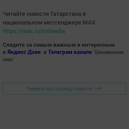
Читайте новости Татарстана в
национальном мессенджере MАХ:
https://max.ru/tatmedia
Следите за самым важным и интересным
в
Яндекс Дзен
и
Телеграм канале
"
Шешминская
новь
"
Добавить Шешминскую новь в Яндекс.Новости
Перейти на страницу новости