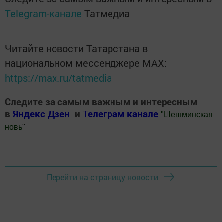
Telegram-канале
Татмедиа
Читайте новости Татарстана в
национальном мессенджере MАХ:
https://max.ru/tatmedia
Следите за самым важным и интересным
в
Яндекс Дзен
и
Телеграм канале
"
Шешминская
новь
"
Добавить Шешминскую новь в Яндекс.Новости
Перейти на страницу новости