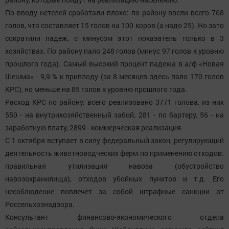
По вводу нетелей сработали плохо: по району ввели всего 768
голов, что составляет 15 голов на 100 коров (а надо 25). Но зато
сократили падеж, с минусом этот показатель только в 3
хозяйствах. По району пало 248 голов (минус 97 голов к уровню
прошлого года). Самый высокий процент падежа в а/ф «Новая
Шешма» - 9,9 % к приплоду (за 8 месяцев здесь пало 170 голов
КРС), но меньше на 85 голов к уровню прошлого года.
Расход КРС по району: всего реализовано 3771 голова, из них
550 - на внутрихозяйственный забой, 281 - по бартеру, 56 - на
заработную плату, 2899 - коммерческая реализация.
С 1 октября вступает в силу федеральный закон, регулирующий
деятельность животноводческих ферм по применению отходов:
правильная утилизация навоза (обустройство
навозохранилища), отходов убойных пунктов и т.д. Его
несоблюдение повлечет за собой штрафные санкции от
Россельхознадзора.
Консультант финансово-экономического отдела