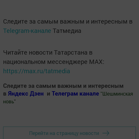
Следите за самым важным и интересным в
Telegram-канале
Татмедиа
Читайте новости Татарстана в
национальном мессенджере MАХ:
https://max.ru/tatmedia
Следите за самым важным и интересным
в
Яндекс Дзен
и
Телеграм канале
"
Шешминская
новь
"
Добавить Шешминскую новь в Яндекс.Новости
Перейти на страницу новости