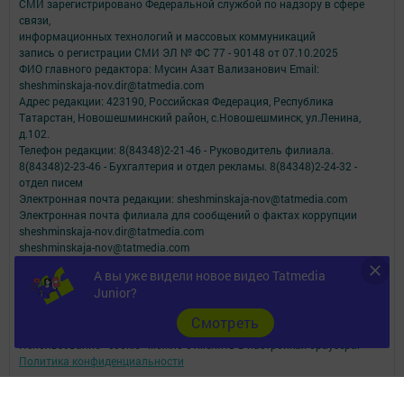
СМИ зарегистрировано Федеральной службой по надзору в сфере
связи,
информационных технологий и массовых коммуникаций
запись о регистрации СМИ ЭЛ № ФС 77 - 90148 от 07.10.2025
ФИО главного редактора: Мусин Азат Вализанович Email:
sheshminskaja-nov.dir@tatmedia.com
Адрес редакции: 423190, Российская Федерация, Республика
Татарстан, Новошешминский район, с.Новошешминск, ул.Ленина,
д.102.
Телефон редакции: 8(84348)2-21-46 - Руководитель филиала.
8(84348)2-23-46 - Бухгалтерия и отдел рекламы. 8(84348)2-24-32 -
отдел писем
Электронная почта редакции: sheshminskaja-nov@tatmedia.com
Электронная почта филиала для сообщений о фактах коррупции
sheshminskaja-nov.dir@tatmedia.com
sheshminskaja-nov@tatmedia.com
Учредитель СМИ: АО «ТАТМЕДИА»
А вы уже видели новое видео Tatmedia
Junior?
Антикоррупционная политика
АО «ТАТМЕДИА» использует «cookie»
для персонализации сервисов и
Cмотреть
удобства пользователей сайтом.
Использование «cookie» можно отменить в настройках браузера.
Политика конфиденциальности