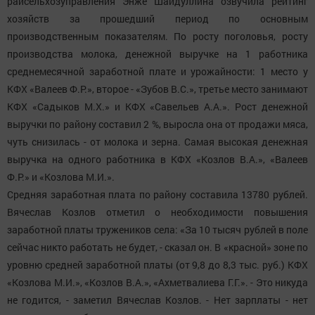
райсельхозуправления Энже Шайдуллина озвучила рейтинг
хозяйств за прошедший период по основным
производственным показателям. По росту поголовья, росту
производства молока, денежной выручке на 1 работника
среднемесячной заработной плате и урожайности: 1 место у
КФХ «Валеев Ф.Р.», второе - «Зубов В.С.», третье место занимают
КФХ «Садыков М.Х.» и КФХ «Савельев А.А.». Рост денежной
выручки по району составил 2 %, выросла она от продажи мяса,
чуть снизилась - от молока и зерна. Самая высокая денежная
выручка на одного работника в КФХ «Козлов В.А.», «Валеев
Ф.Р.» и «Козлова М.И.».
Средняя заработная плата по району составила 13780 рублей.
Вячеслав Козлов отметил о необходимости повышения
заработной платы тружеников села: «За 10 тысяч рублей в поле
сейчас никто работать не будет, - сказал он. В «красной» зоне по
уровню средней заработной платы (от 9,8 до 8,3 тыс. руб.) КФХ
«Козлова М.И.», «Козлов В.А.», «Ахметвалиева Г.Г.». - Это никуда
не годится, - заметил Вячеслав Козлов. - Нет зарплаты - нет