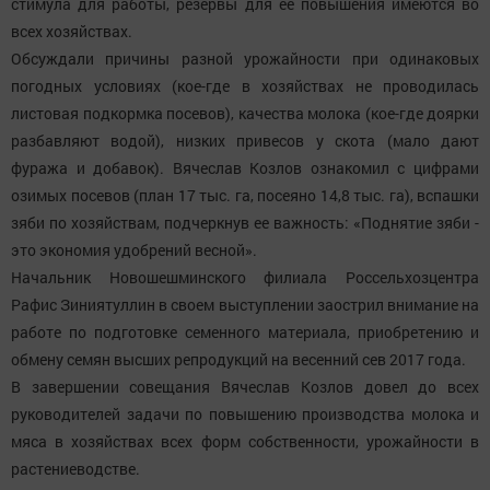
стимула для работы, резервы для ее повышения имеются во
всех хозяйствах.
Обсуждали причины разной урожайности при одинаковых
погодных условиях (кое-где в хозяйствах не проводилась
листовая подкормка посевов), качества молока (кое-где доярки
разбавляют водой), низких привесов у скота (мало дают
фуража и добавок). Вячеслав Козлов ознакомил с цифрами
озимых посевов (план 17 тыс. га, посеяно 14,8 тыс. га), вспашки
зяби по хозяйствам, подчеркнув ее важность: «Поднятие зяби -
это экономия удобрений весной».
Начальник Новошешминского филиала Россельхозцентра
Рафис Зиниятуллин в своем выступлении заострил внимание на
работе по подготовке семенного материала, приобретению и
обмену семян высших репродукций на весенний сев 2017 года.
В завершении совещания Вячеслав Козлов довел до всех
руководителей задачи по повышению производства молока и
мяса в хозяйствах всех форм собственности, урожайности в
растениеводстве.