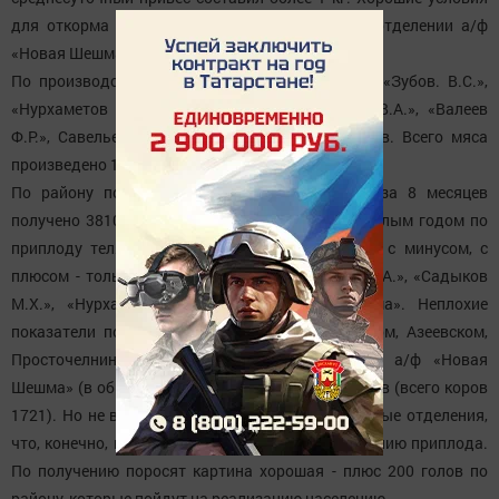
для откорма бычков созданы в Утяшкинском отделении а/ф
«Новая Шешма»
По производству мяса хорошо сработали КФХ «Зубов. В.С.»,
«Нурхаметов З.М.», «Козлов В.А.», «Анисимов В.А.», «Валеев
Ф.Р.», Савельев А.А.». В отстающих - 7 хозяйств. Всего мяса
произведено 1553 тн (100 % к уровню 2015 года).
По району получено 60 телят на 100 коров, за 8 месяцев
получено 3810 (99 %) телят. В сравнении с прошлым годом по
приплоду телят больше хозяйств, сработавших с минусом, с
плюсом - только 4 хозяйства: КФХ «Савельев А.А.», «Садыков
М.Х.», «Нурхаметов З.М.», а/ф «Новая Шешма». Неплохие
показатели по приплоду телят в Шахмайкинском, Азеевском,
Просточелнинском, Чертушкинском отделениях а/ф «Новая
Шешма» (в общем по а/ф - 117 телят на 100 коров (всего коров
1721). Но не во всех филиалах а/ф есть родильные отделения,
что, конечно, влияет на их показатели по получению приплода.
По получению поросят картина хорошая - плюс 200 голов по
району, которые пойдут на реализацию населению.