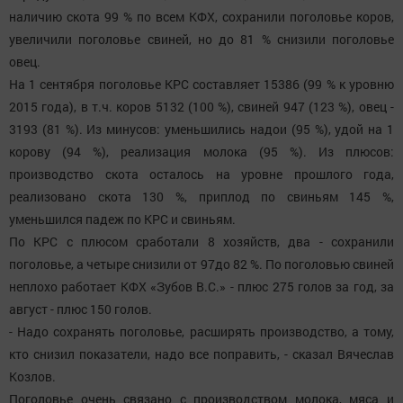
наличию скота 99 % по всем КФХ, сохранили поголовье коров,
увеличили поголовье свиней, но до 81 % снизили поголовье
овец.
На 1 сентября поголовье КРС составляет 15386 (99 % к уровню
2015 года), в т.ч. коров 5132 (100 %), свиней 947 (123 %), овец -
3193 (81 %). Из минусов: уменьшились надои (95 %), удой на 1
корову (94 %), реализация молока (95 %). Из плюсов:
производство скота осталось на уровне прошлого года,
реализовано скота 130 %, приплод по свиньям 145 %,
уменьшился падеж по КРС и свиньям.
По КРС с плюсом сработали 8 хозяйств, два - сохранили
поголовье, а четыре снизили от 97до 82 %. По поголовью свиней
неплохо работает КФХ «Зубов В.С.» - плюс 275 голов за год, за
август - плюс 150 голов.
- Надо сохранять поголовье, расширять производство, а тому,
кто снизил показатели, надо все поправить, - сказал Вячеслав
Козлов.
Поголовье очень связано с производством молока, мяса и