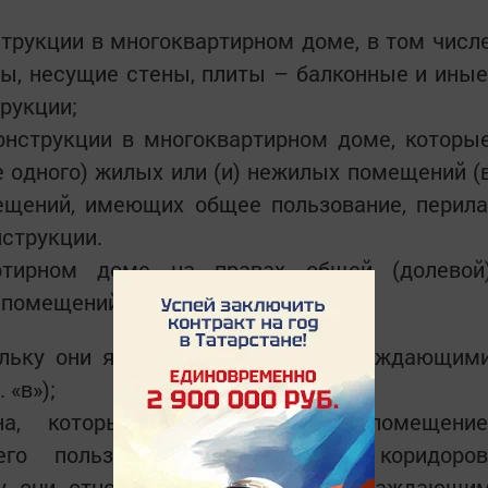
трукции в многоквартирном доме, в том числ
ы, несущие стены, плиты – балконные и иные
рукции;
онструкции в многоквартирном доме, которы
 одного) жилых или (и) нежилых помещений (
ещений, имеющих общее пользование, перила
струкции.
ртирном доме на правах общей (долевой
 помещений принадлежат:
ольку они являются несущими ограждающим
 «в»);
а, которые имеют вход в помещение
го пользования, типа общих коридоров
ку они относятся к ненесущим ограждающи