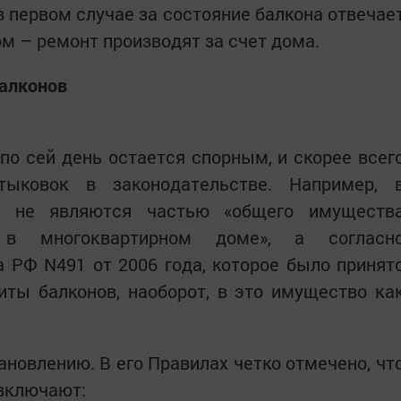
в первом случае за состояние балкона отвечае
м – ремонт производят за счет дома.
балконов
 по сей день остается спорным, и скорее всег
тыковок в законодательстве. Например, 
 не являются частью «общего имуществ
 в многоквартирном доме», а согласн
 РФ N491 от 2006 года, которое было принят
иты балконов, наоборот, в это имущество ка
новлению. В его Правилах четко отмечено, чт
 включают: