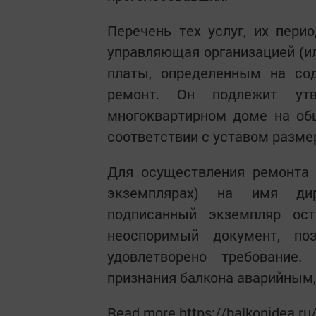
Перечень тех услуг, их пери
управляющая организацией (и
платы, определенным на со
ремонт. Он подлежит ут
многоквартирном доме на об
соответствии с уставом разме
Для осуществления ремонта 
экземплярах) на имя дир
подписанный экземпляр ост
неоспоримый документ, по
удовлетворено требование
признания балкона аварийным
Read more https://balkonidea.ru/