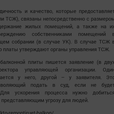
одичность и качество, которые предоставляе
ли ТСЖ), связаны непосредственно с размеро
держание жилых помещений, а также на и
верждению собственниками помещений 
щем собрании (в случае УК). В случае ТСЖ 
р платы утверждают органы управления ТСЖ.
балконной плиты пишется заявление (в дву
ектора управляющей организации. Оди
ается у него, другой – у заявителя. Эт
зволяющий подать в суд, если не буде
. Для ускорения процесса нужно добитьс
, представляющим угрозу для людей.
kto-remontiruet-balkon/