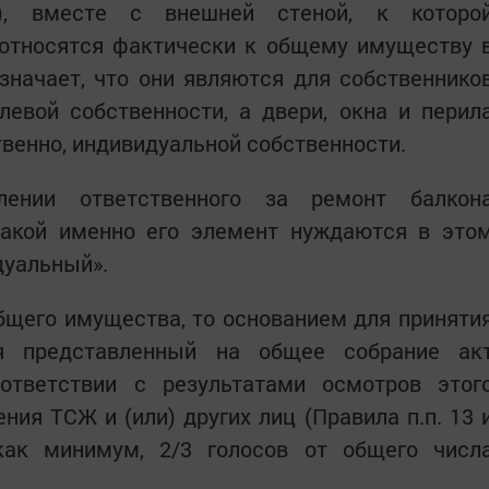
ии), вместе с внешней стеной, к которо
относятся фактически к общему имуществу 
значает, что они являются для собственнико
евой собственности, а двери, окна и перил
твенно, индивидуальной собственности.
елении ответственного за ремонт балкон
акой именно его элемент нуждаются в это
дуальный».
бщего имущества, то основанием для приняти
ся представленный на общее собрание ак
ответствии с результатами осмотров этог
ния ТСЖ и (или) других лиц (Правила п.п. 13 
как минимум, 2/3 голосов от общего числ