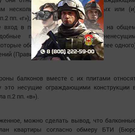
м несколько (более одного) жилых или (и
2 пп. «г»);
 вход в помещения, находящиеся на обще
подобные перила относятся к ненесущи
оторые обслуживают несколько (более одного
ий (Правила п.2 пп. «г»);
роны балконов вместе с их плитами относя
у это несущие ограждающими конструкции 
 п.2 пп. «в»).
женное, можно сделать вывод, что балконны
план квартиры согласно обмеру БТИ (Бюр