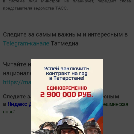
в системе ЖКХ Минстрой не планирует, передает слова
представителя ведомства ТАСС.
Следите за самым важным и интересным в
Telegram-канале
Татмедиа
Читайте новости Татарстана в
национальном мессенджере MАХ:
https://max.ru/tatmedia
Следите за самым важным и интересным
в
Яндекс Дзен
и
Телеграм канале
"
Шешминская
новь
"
Добавить Шешминскую новь в Яндекс.Новости