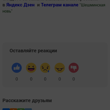
в
Яндекс Дзен
и
Телеграм канале
"
Шешминская
новь
"
Добавить Шешминскую новь в Яндекс.Новости
Оставляйте реакции
0
0
0
0
0
Расскажите друзьям