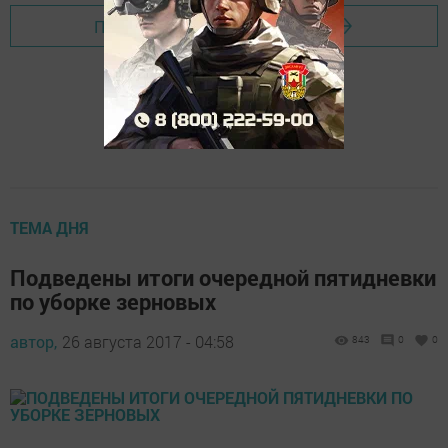
Перейти на страницу новости
ТЕМА ДНЯ
Подведены итоги очередной пятидневки
по уборке зерновых
автор,
26 августа 2017 - 04:58
843
0
0