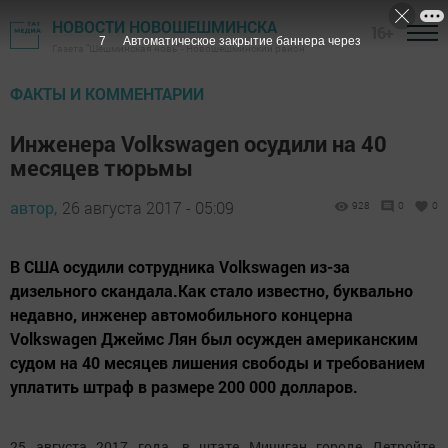
НОВОСТИ НОВОШЕШМИНСКА
16+
6
Автоматическое закрытие баннера через
Газета "Шешминская новь" - Новошешминский район
ФАКТЫ И КОММЕНТАРИИ
Инженера Volkswagen осудили на 40
месяцев тюрьмы
автор,
26 августа 2017 - 05:09
928
0
0
В США осудили сотрудника Volkswagen из-за
дизельного скандала.Как стало известно, буквально
недавно, инженер автомобильного концерна
Volkswagen Джеймс Лян был осужден американским
судом на 40 месяцев лишения свободы и требованием
уплатить штраф в размере 200 000 долларов.
25 августа 2017 года, в штате Мичиган городе Детройте,