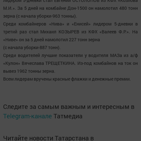
лидером 5-дневки стал Евгений ОСТОЛОПОВ из КФХ «Козлова
М.И.». За 5 дней на комбайне Дон-1500 он намолотил 480 тонн
зерна (с начала уборки-963 тонны).
Среди комбайнеров «Нива» и «Енисей» лидером 5-дневки в
третий раз стал Михаил КОЗЫРЕВ из КФХ «Валеев Ф.Р.». На
«Ниве» он за 5 дней намолотил 227 тонн зерна
(с начала уборки-887 тонн).
Среди водителей лучшие показатели у водителя МАЗа из а/ф
«Кулон» Вячеслава ТРЕЩЕТКИНА. Из-под комбайнов на ток он
вывез 1962 тонны зерна.
Всем лидерам вручены красные флажки и денежные премии.
Следите за самым важным и интересным в
Telegram-канале
Татмедиа
Читайте новости Татарстана в