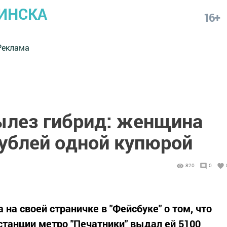
ИНСКА
16+
Реклама
ылез гибрид: женщина
рублей одной купюрой
820
0
 на своей страничке в "Фейсбуке" о том, что
станции метро "Печатники" выдал ей 5100