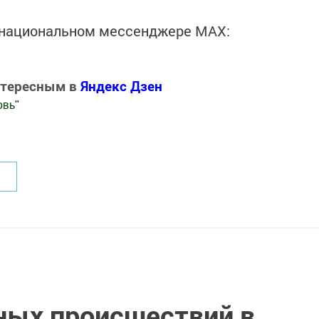
в национальном мессенджере MАХ:
нтересным в
Яндекс Дзен
овь
"
.Новости
ных происшествий в