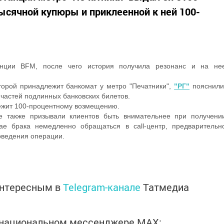
тысячной купюры и приклеенной к ней 100-
анции BFM, после чего история получила резонанс и на не
оторой принадлежит банкомат у метро "Печатники",
"РГ"
пояснили
з частей подлинных банковских билетов.
лежит 100-процентному возмещению.
 также призывали клиентов быть внимательнее при получени
ае брака немедленно обращаться в call-центр, предварительн
оведения операции.
интересным в
Telegram-канале
Татмедиа
в национальном мессенджере MАХ: