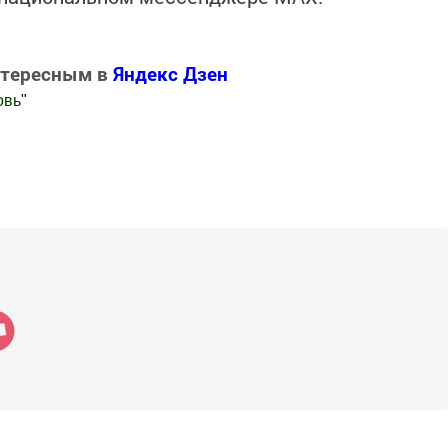
нтересным в
Яндекс Дзен
овь
"
.Новости