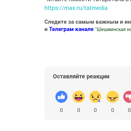
https://max.ru/tatmedia
Следите за самым важным и и
и
Телеграм канале
"
Шешминская н
Добавить Шешминскую новь в Яндекс
Оставляйте реакции
0
0
0
0
0