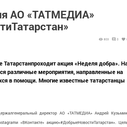
ия АО «ТАТМЕДИА»
тиТатарстан»
803
0
ке Татарстанпроходит акция «Неделя добра». Н
тся различные мероприятия, направленные на
ся в помощи. Многие известные татарстанцы
ержалгенеральный директор АО «ТАТМЕДИА» Андрей Кузьмин
nstagramи «ВКонтакте» акцию«#ДобрыеНовостиТатарстан». Цел