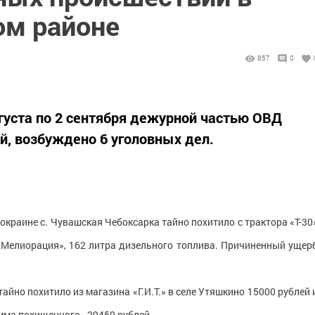
м районе
857
0
уста по 2 сентября дежурной частью ОВД
й, возбуждено 6 уголовных дел.
 окраине с. Чувашская Чебоксарка тайно похитило с трактора «Т-30
Мелиорация», 162 литра дизельного топлива. Причиненный ущер
тайно похитило из магазина «Г.И.Т.» в селе Утяшкино 15000 рублей 
ма похищенного - 29450 рублей.