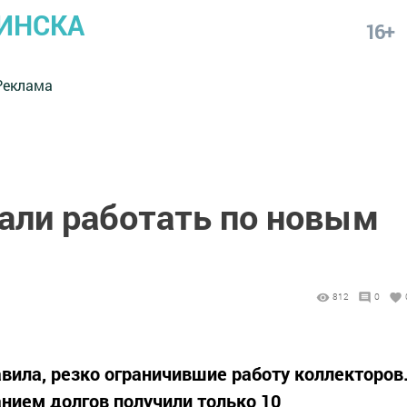
ИНСКА
16+
Реклама
али работать по новым
812
0
вила, резко ограничившие работу коллекторов
нием долгов получили только 10