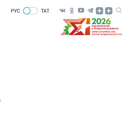
РУС
ТАТ
0
.