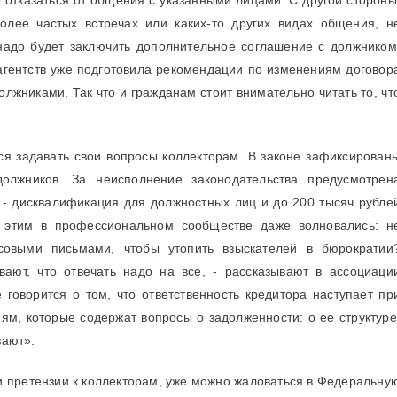
 отказаться от общения с указанными лицами. С другой стороны
более частых встречах или каких-то других видах общения, н
надо будет заключить дополнительное соглашение с должником
агентств уже подготовила рекомендации по изменениям договор
лжниками. Так что и гражданам стоит внимательно читать то, чт
ся задавать свои вопросы коллекторам. В законе зафиксирован
олжников. За неисполнение законодательства предусмотрен
 - дисквалификация для должностных лиц и до 200 тысяч рубле
 этим в профессиональном сообществе даже волновались: н
совыми письмами, чтобы утопить взыскателей в бюрократии
вают, что отвечать надо на все, - рассказывают в ассоциаци
е говорится о том, что ответственность кредитора наступает пр
иям, которые содержат вопросы о задолженности: о ее структуре
вают».
ли претензии к коллекторам, уже можно жаловаться в Федеральну