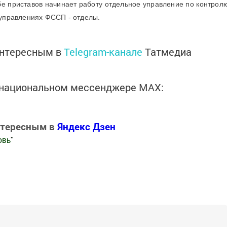
бе приставов начинает работу отдельное управление по контрол
 управлениях ФССП - отделы.
интересным в
Telegram-канале
Татмедиа
в национальном мессенджере MАХ:
нтересным в
Яндекс Дзен
овь
"
.Новости