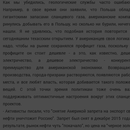
Как мы убедились, геологические службы часто ошибают
Например, в свое время они заявили, что Польша облад
гигантскими запасами сланцевого газа, американские комп
ринулись добывать его в Польшу, но сколько ни бурили, ничег
нашли. Я не удивлюсь, что подобная история повторится
сегодняшним техасским открытием. У американцев своя логика
надо, чтобы на рынке сохранялся профицит газа, поскольку
профиците он стоит дешевле - а это, как известно, деш
электричество, а дешевое электричество - конкурент
преимущество для американской экономики. Возвращаю
производства, города-призраки растворяются, появляются раб
места, и все любят власть, которая добивается такого полож
вещей. С этой точки зрения политикам тоже очень ва
поддерживать оптимистичные настроения вокруг этих сланц
проектов.
- Активисты писали, что "снятие Америкой запрета на экспорт с
нефти уничтожит Россию". Запрет был снят в декабре 2015 года
результате, рынок нефти чуть "покачало", но цена на "черное зол