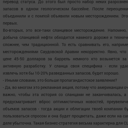
перевод статуса. До этого был просто набор неких разрозне
запасов в одном геологическом бассейне. После переоценк
объединили и с помпой объявили новым месторождением. Это
первых.
Во-вторых, это все-таки сланцевое месторождение. Напомню,
добыча сланцевой нефти обходится намного дороже и технич
сложнее, чем традиционной. То есть сравнивать его, наприме
месторождениями Саудовской Аравии некорректно. Явно, что
цене 45-50 долларов за баррель немного кто возьмется за
активную разработку. У сланца своя специфика - если уда
извлечь хотя бы 10-20% разведанных запасов, будет хорошо.
- Иными словами, это больше пропагандистское заявление?
- Да, во многом это рекламная акция, потому что американцам о
важно, чтобы эта история со сланцами не заканчивалась, а
предусматривает вброс оптимистичных новостей, преувелич
объемов запасов - тогда акции и облигации твоей компании б
пользоваться спросом и она будет процветать, даже если на с
деле убыточна. Такая бизнес-стратегия весьма характерна для С