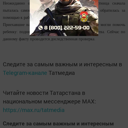
Неожиданно она пропала из поля зрения. Сверстница сначала
пыталась самостоятельно найти подругу, но потом обратилась за
помощью к работникам бассейна.
Приехавшие на место трагедии медики уже ничем не могли помочь
ребенку: поднятая со дна бассейна девочка была мертва. Сейчас по
данному факту проводится доследственная проверка.
Следите за самым важным и интересным в
Telegram-канале
Татмедиа
Читайте новости Татарстана в
национальном мессенджере MАХ:
https://max.ru/tatmedia
Следите за самым важным и интересным