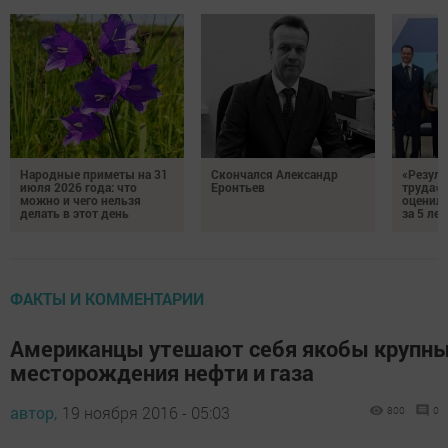
Народные приметы на 31
Скончался Александр
«Резуль
июля 2026 года: что
Еронтьев
труда»
можно и чего нельзя
оценили
делать в этот день
за 5 лет
ФАКТЫ И КОММЕНТАРИИ
Американцы утешают себя якобы крупн
месторождения нефти и газа
автор,
19 ноября 2016 - 05:03
800
0