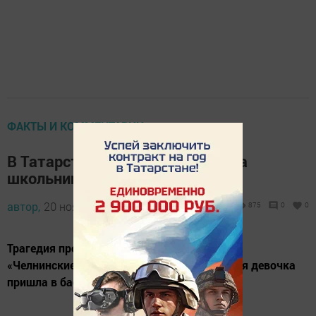
ФАКТЫ И КОММЕНТАРИИ
В Татарстане в бассейне утонула
школьница
автор,
20 ноября 2016 - 05:40
875
0
0
Трагедия произошла в Набережных Челнах.
«Челнинские известия» пишут, что 11-летняя девочка
пришла в бассейн вместе с подругой.