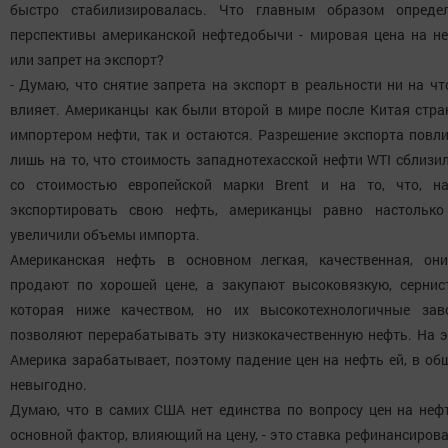
быстро стабилизировалась. Что главным образом опреде
перспективы американской нефтедобычи - мировая цена на н
или запрет на экспорт?
- Думаю, что снятие запрета на экспорт в реальности ни на чт
влияет. Американцы как были второй в мире после Китая стра
импортером нефти, так и остаются. Разрешение экспорта повл
лишь на то, что стоимость западнотехасской нефти WTI сблизи
со стоимостью европейской марки Brent и на то, что, н
экспортировать свою нефть, американцы равно настольк
увеличили объемы импорта.
Американская нефть в основном легкая, качественная, он
продают по хорошей цене, а закупают высоковязкую, сернис
которая ниже качеством, но их высокотехнологичные за
позволяют перерабатывать эту низкокачественную нефть. На 
Америка зарабатывает, поэтому падение цен на нефть ей, в об
невыгодно.
Думаю, что в самих США нет единства по вопросу цен на неф
основной фактор, влияющий на цену, - это ставка рефинансиров