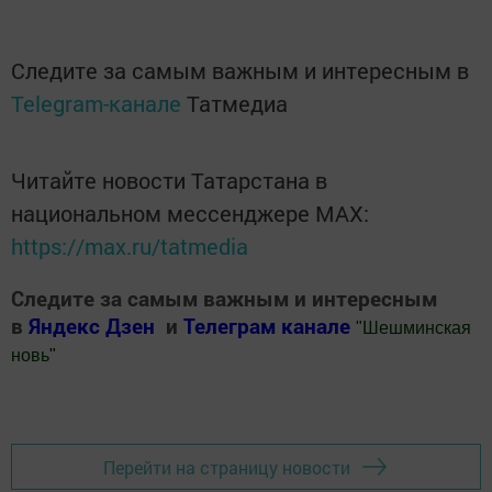
Следите за самым важным и интересным в
Telegram-канале
Татмедиа
Читайте новости Татарстана в
национальном мессенджере MАХ:
https://max.ru/tatmedia
Следите за самым важным и интересным
в
Яндекс Дзен
и
Телеграм канале
"
Шешминская
новь
"
Добавить Шешминскую новь в Яндекс.Новости
Перейти на страницу новости