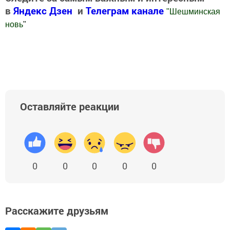
в
Яндекс Дзен
и
Телеграм канале
"
Шешминская
новь
"
Добавить Шешминскую новь в Яндекс.Новости
Оставляйте реакции
0
0
0
0
0
Расскажите друзьям