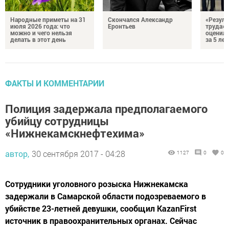
Народные приметы на 31
Скончался Александр
«Резуль
июля 2026 года: что
Еронтьев
труда»
можно и чего нельзя
оценили
делать в этот день
за 5 лет
ФАКТЫ И КОММЕНТАРИИ
Полиция задержала предполагаемого
убийцу сотрудницы
«Нижнекамскнефтехима»
автор,
30 сентября 2017 - 04:28
1127
0
0
Сотрудники уголовного розыска Нижнекамска
задержали в Самарской области подозреваемого в
убийстве 23-летней девушки, сообщил KazanFirst
источник в правоохранительных органах. Сейчас