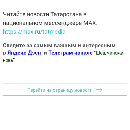
Читайте новости Татарстана в
национальном мессенджере MАХ:
https://max.ru/tatmedia
Следите за самым важным и интересным
в
Яндекс Дзен
и
Телеграм канале
"
Шешминская
новь
"
Добавить Шешминскую новь в Яндекс.Новости
Перейти на страницу новости