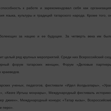
способность к работе и зарекомендовал себя как организация
я языка, культуры и традиций татарского народа. Кроме того, о
 болеющих за нацию и ее будущее. За четверть века им был
ит целый ряд крупных мероприятий. Среди них Всероссийский схо
мирный форум татарских женщин, Форум «Деловые партнер
х краеведов.
арских ученых, педагогов, фестивали «Идел йолдызлары», «Ура
ы», «Көзге Иртыш моңнары», Международный фестиваль историко
скер джиен», Международный конкурс «Татар кызы», Всероссийски
и перо».