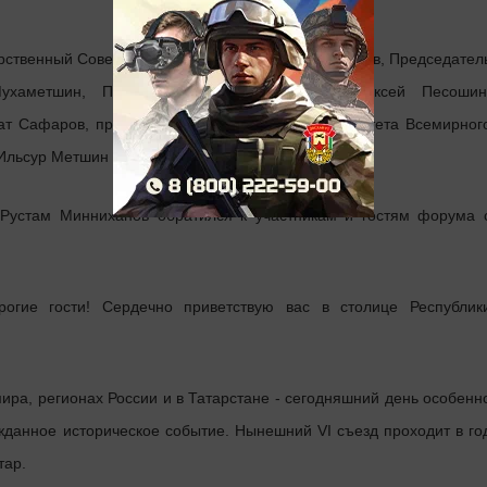
арственный Советник Татарстана Минтимер Шаймиев, Председател
ухаметшин, Премьер-министр Татарстана Алексей Песошин
ат Сафаров, председатель Исполнительного комитета Всемирног
 Ильсур Метшин и другие.
 Рустам Минниханов обратился к участникам и гостям форума 
огие гости! Сердечно приветствую вас в столице Республик
ира, регионах России и в Татарстане - сегодняшний день особенн
ожданное историческое событие. Нынешний VI съезд проходит в го
тар.