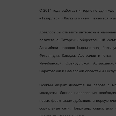
С 2014 года работает интернет-студия «Дө
«Татарлар», «Халкым минем», ежемесячную
Хотелось бы отметить интересные начинан
Казахстана, Татарский общественный культ
Ассамблеи народов Кыргызстана, большу
Финляндии, Канады, Австралии и Китая. 
Челябинской, Оренбургской, Астраханско
Саратовской и Самарской областей и Респу
Особый акцент делается на работе с м
молодежи. Данное направление необходи
новых форм взаимодействия, в первую оч
социальные сети. Например, социальная 
ВКонтакте - более 430 тыс.