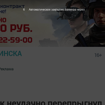
5
Автоматическое закрытие баннера через
ИНСКА
16+
Реклама
к неудачно перепрыгнул