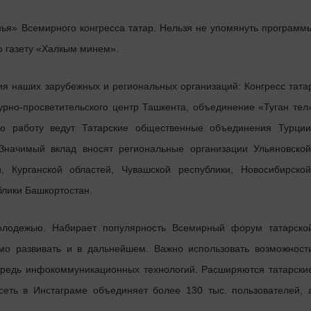
нья» Всемирного конгресса татар. Нельзя не упомянуть программ
 газету «Халкым минем».
ия наших зарубежных и региональных организаций: Конгресс тата
урно-просветительского центр Ташкента, объединение «Туган тел
ю работу ведут Татарские общественные объединения Турции
Значимый вклад вносят региональные организации Ульяновской
й, Курганской областей, Чувашской республики, Новосибирской
блики Башкортостан.
олодежью. Набирает популярность Всемирный форум татарско
мо развивать и в дальнейшем. Важно использовать возможност
ередь инфокоммуникационных технологий. Расширяются татарски
сеть в Инстаграме объединяет более 130 тыс. пользователей, 