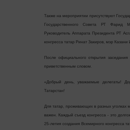
Также на мероприятии присутствуют Госуд
Государственного Совета РТ Фарид М
Руководитель Аппарата Президента РТ Асг
конгресса татар Ринат Закиров, мэр Казани
После официального открытия заседания
приветственным словом.
«Добрый день, уважаемые делегаты! Дор
Татарстан!
Для татар, проживающих в разных уголках м
важен. Каждый съезд конгресса - это долг
25-летия создания Всемирного конгресса та