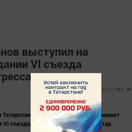
нов выступил на
дании VI съезда
ресса татар
1100
0
и Татарстан Рустам Минниханов принимает
 VI съезда Всемирного конгресса татар.