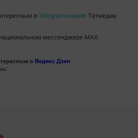
интересным в
Telegram-канале
Татмедиа
в национальном мессенджере MАХ:
нтересным в
Яндекс Дзен
овь
"
.Новости