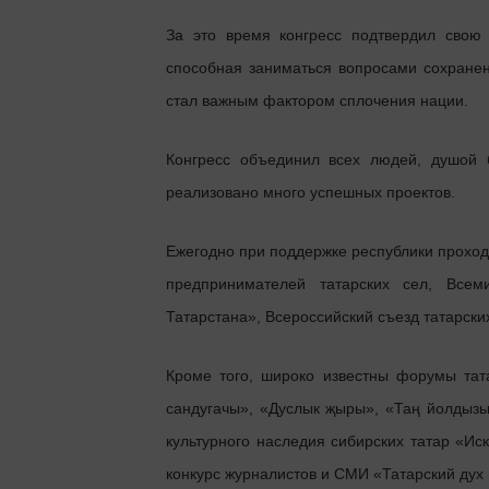
За это время конгресс подтвердил свою 
способная заниматься вопросами сохранени
стал важным фактором сплочения нации.
Конгресс объединил всех людей, душой
реализовано много успешных проектов.
Ежегодно при поддержке республики проход
предпринимателей татарских сел, Все
Татарстана», Всероссийский съезд татарски
Кроме того, широко известны форумы тат
сандугачы», «Дуслык җыры», «Таң йолдыз
культурного наследия сибирских татар «И
конкурс журналистов и СМИ «Татарский дух 