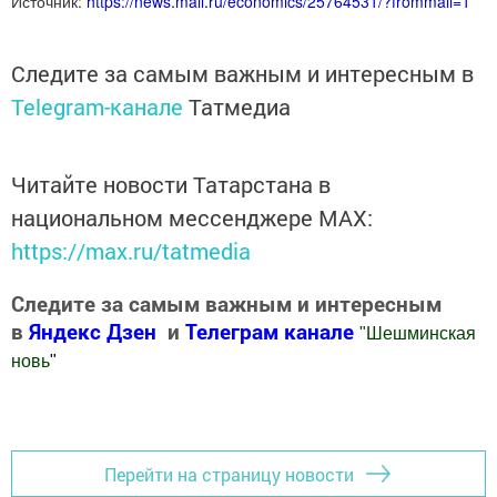
Источник:
https://news.mail.ru/economics/25764531/?frommail=1
Следите за самым важным и интересным в
Telegram-канале
Татмедиа
Читайте новости Татарстана в
национальном мессенджере MАХ:
https://max.ru/tatmedia
Следите за самым важным и интересным
в
Яндекс Дзен
и
Телеграм канале
"
Шешминская
новь
"
Добавить Шешминскую новь в Яндекс.Новости
Перейти на страницу новости