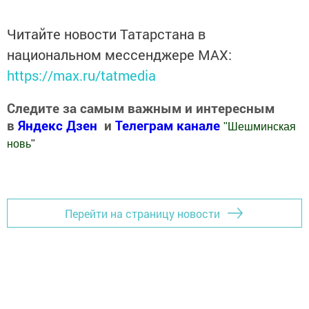
Читайте новости Татарстана в
национальном мессенджере MАХ:
https://max.ru/tatmedia
Следите за самым важным и интересным
в
Яндекс Дзен
и
Телеграм канале
"
Шешминская
новь
"
Добавить Шешминскую новь в Яндекс.Новости
Перейти на страницу новости