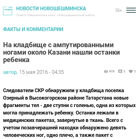
НОВОСТИ НОВОШЕШМИНСКА
16+
Газета "Шешминская новь" - Новошешминский район
ФАКТЫ И КОММЕНТАРИИ
На кладбище с ампутированными
ногами около Казани нашли останки
ребенка
автор,
15 мая 2016 - 04:35
906
0
0
Следователи СКР обнаружили у кладбища поселка
Озерный в Высокогорском районе Татарстана новые
фрагменты тел - две ступни с голенью, одна из которых
могла принадлежать ребенку. Останки лежали в
медицинских пакетах, завернутые в ткань. Всего с
учетом позавчерашней находки обнаружено девять
человеческих ног, одно плечо, а также пакет с