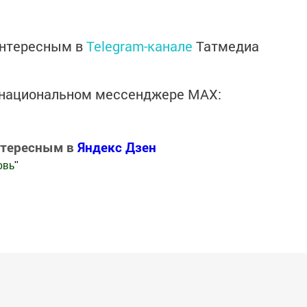
интересным в
Telegram-канале
Татмедиа
в национальном мессенджере MАХ:
нтересным в
Яндекс Дзен
овь
"
.Новости