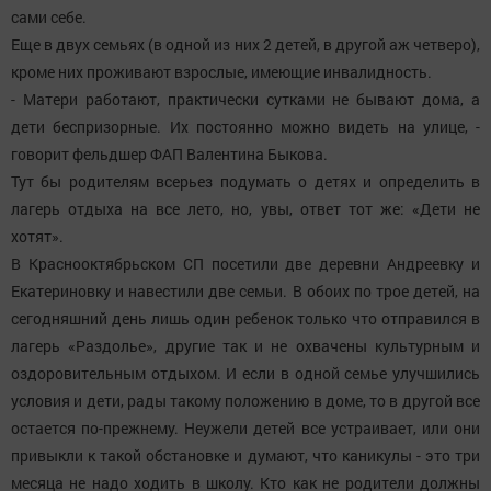
сами себе.
Еще в двух семьях (в одной из них 2 детей, в другой аж четверо),
кроме них проживают взрослые, имеющие инвалидность.
- Матери работают, практически сутками не бывают дома, а
дети беспризорные. Их постоянно можно видеть на улице, -
говорит фельдшер ФАП Валентина Быкова.
Тут бы родителям всерьез подумать о детях и определить в
лагерь отдыха на все лето, но, увы, ответ тот же: «Дети не
хотят».
В Краснооктябрьском СП посетили две деревни Андреевку и
Екатериновку и навестили две семьи. В обоих по трое детей, на
сегодняшний день лишь один ребенок только что отправился в
лагерь «Раздолье», другие так и не охвачены культурным и
оздоровительным отдыхом. И если в одной семье улучшились
условия и дети, рады такому положению в доме, то в другой все
остается по-прежнему. Неужели детей все устраивает, или они
привыкли к такой обстановке и думают, что каникулы - это три
месяца не надо ходить в школу. Кто как не родители должны