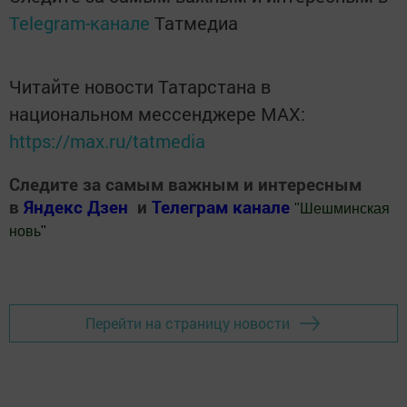
Telegram-канале
Татмедиа
Читайте новости Татарстана в
национальном мессенджере MАХ:
https://max.ru/tatmedia
Следите за самым важным и интересным
в
Яндекс Дзен
и
Телеграм канале
"
Шешминская
новь
"
Добавить Шешминскую новь в Яндекс.Новости
Перейти на страницу новости