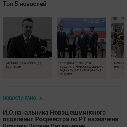
Топ 5 новостей
Скончался Александр
«Результат общего
Семья Г
Еронтьев
труда»: в Новошешминске
верност
оценили развитие района
за 5 лет
НОВОСТИ РАЙОНА
И.О.начальника Новошешминского
отделения Росреестра по РТ назначена
Козлова Оксана Витальевна