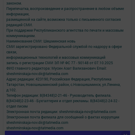
законом.
Перепечатка, воспроизведение и распространение в любом объеме
информации,
размещенной на сайте, возможна только с письменного согласия
редакций СМИ.
При поддержке Республиканского агентства по печати и массовым
коммуникациям.
Наименование СМИ: Шешминская новь
СМИ зарегистрировано Федеральной службой по надзору в сфере
связи,
информационных технологий и массовых коммуникаций
запись о регистрации СМИ ЭЛ № ФС 77 - 90148 от 07.10.2025
ФИО главного редактора: Мусин Азат Вализанович Email:
sheshminskaja-nov.dir@tatmedia.com
Адрес редакции: 423190, Российская Федерация, Республика
Татарстан, Новошешминский район, с.Новошешминск, ул.Ленина,
д.102.
Телефон редакции: 8(84348)2-21-46 - Руководитель филиала.
8(84348)2-23-46 - Бухгалтерия и отдел рекламы. 8(84348)2-24-32 -
отдел писем
Электронная почта редакции: sheshminskaja-nov@tatmedia.com
Электронная почта филиала для сообщений о фактах коррупции
sheshminskaja-nov.dir@tatmedia.com
sheshminskaja-nov@tatmedia.com
Учредитель СМИ: АО «ТАТМЕДИА»