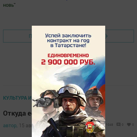
новь
"
Добавить Шешминскую новь в Яндекс.Новости
Перейти на страницу новости
КУЛЬТУРА И ИСКУСТВО
Откуда есть пошла земля наша
автор,
15 августа 2016 - 10:59
1048
0
0