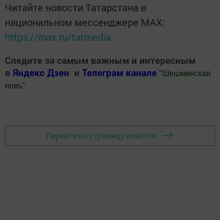
Читайте новости Татарстана в
национальном мессенджере MАХ:
https://max.ru/tatmedia
Следите за самым важным и интересным
в
Яндекс Дзен
и
Телеграм канале
"
Шешминская
новь
"
Добавить Шешминскую новь в Яндекс.Новости
Перейти на страницу новости