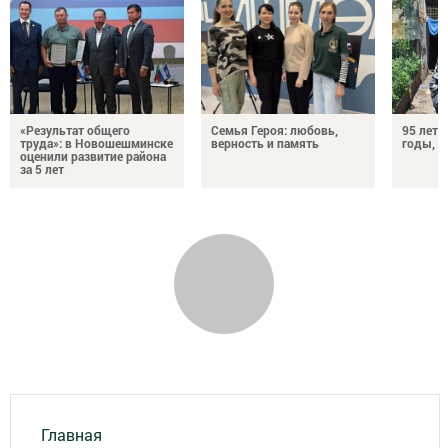
«Результат общего
Семья Героя: любовь,
95 лет 
труда»: в Новошешминске
верность и память
годы, э
оценили развитие района
за 5 лет
Главная