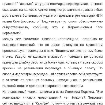
грузовой "Газелью". От удара иномарка перевернулась и снова
оказалась на колесах. Артист получил различные травмы и был
доставлен в больницу, откуда его перевели в реанимацию НИИ
имени Склифосовского. Позднее врач успокоил обеспокоенную
общественность, сообщив, что с Караченцовым "все
нормально".
Между тем состояние Николая Караченцова настолько не
вызывает опасений, что он даже накинулся на медсестру,
проводившую процедуры с ним. "Видимо, неприятно ему было
что-то. Ударил ее кулаком в живот", - поведала репортерам
прячущая улыбку работница больницы. Кстати, актера в скором
времени из реанимации переведут в обычную палату. По
словам медсестры, легендарный артист хорошо себя чувствует:
в отличие от лежачих больных, находящихся в реанимации,
Николай ходит и даже разговаривает с персоналом.
На счастливый конец надеется и сама Людмила Поргина. "Все
нормально, никаких кровоизлияний нет. Николай Петрович
сейчас находится в "Склифе", потому что мы там лежали, там