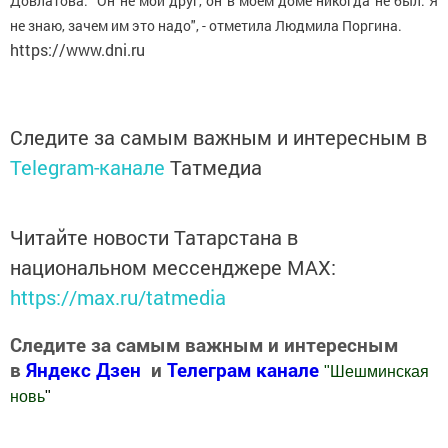
Довлатова. "Он не мой друг, он в моем доме никогда не был. Я
не знаю, зачем им это надо", - отметила Людмила Поргина.
https://www.dni.ru
Следите за самым важным и интересным в
Telegram-канале
Татмедиа
Читайте новости Татарстана в
национальном мессенджере MАХ:
https://max.ru/tatmedia
Следите за самым важным и интересным
в
Яндекс Дзен
и
Телеграм канале
"
Шешминская
новь
"
Добавить Шешминскую новь в Яндекс.Новости