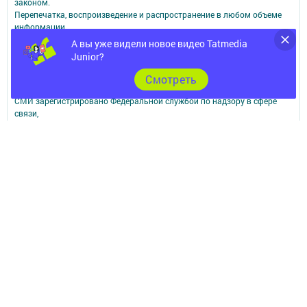
законом.
Перепечатка, воспроизведение и распространение в любом объеме
информации,
размещенной на сайте, возможна только с письменного согласия
А вы уже видели новое видео Tatmedia
редакций СМИ.
Junior?
При поддержке Республиканского агентства по печати и массовым
коммуникациям.
Cмотреть
Наименование СМИ: Шешминская новь
СМИ зарегистрировано Федеральной службой по надзору в сфере
связи,
информационных технологий и массовых коммуникаций
запись о регистрации СМИ ЭЛ № ФС 77 - 90148 от 07.10.2025
ФИО главного редактора: Мусин Азат Вализанович Email:
sheshminskaja-nov.dir@tatmedia.com
Адрес редакции: 423190, Российская Федерация, Республика
Татарстан, Новошешминский район, с.Новошешминск, ул.Ленина,
д.102.
Телефон редакции: 8(84348)2-21-46 - Руководитель филиала.
8(84348)2-23-46 - Бухгалтерия и отдел рекламы. 8(84348)2-24-32 -
отдел писем
Электронная почта редакции: sheshminskaja-nov@tatmedia.com
Электронная почта филиала для сообщений о фактах коррупции
sheshminskaja-nov.dir@tatmedia.com
sheshminskaja-nov@tatmedia.com
Учредитель СМИ: АО «ТАТМЕДИА»