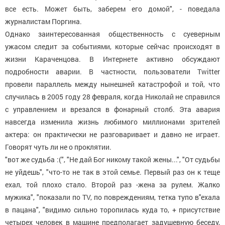
все есть. Может быть, заберем его домой", - поведала
журналистам Поргина.
Однако заинтересованная общественность с суеверным
ужасом следит за событиями, которые сейчас происходят в
жизни Караченцова. В Интернете активно обсуждают
подробности аварии. В частности, пользователи Twitter
провели параллель между нынешней катастрофой и той, что
случилась в 2005 году 28 февраля, когда Николай не справился
с управлением и врезался в фонарный столб. Эта авария
навсегда изменила жизнь любимого миллионами зрителей
актера: он практически не разговаривает и давно не играет.
Говорят чуть ли не о проклятии.
"вот же судьба :(", "Не дай Бог никому такой жены...", "От судьбы
не уйдешь", "что-то не так в этой семье. Первый раз он к теще
ехал, той плохо стало. Второй раз -жена за рулем. Жалко
мужика", "показали по TV, по повреждениям, тетка тупо в''ехала
в пацана", "видимо сильно торопилась куда то, + присутствие
четырех человек в машине предполагает задушевную беседу,