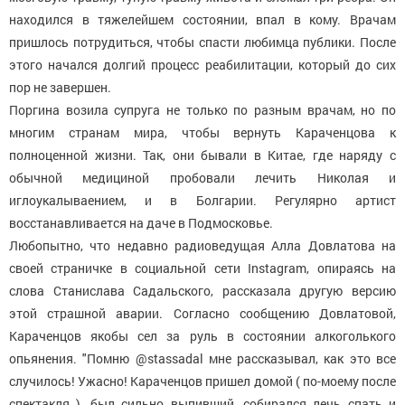
находился в тяжелейшем состоянии, впал в кому. Врачам
пришлось потрудиться, чтобы спасти любимца публики. После
этого начался долгий процесс реабилитации, который до сих
пор не завершен.
Поргина возила супруга не только по разным врачам, но по
многим странам мира, чтобы вернуть Караченцова к
полноценной жизни. Так, они бывали в Китае, где наряду с
обычной медициной пробовали лечить Николая и
иглоукалываением, и в Болгарии. Регулярно артист
восстанавливается на даче в Подмосковье.
Любопытно, что недавно радиоведущая Алла Довлатова на
своей страничке в социальной сети Instagram, опираясь на
слова Станислава Садальского, рассказала другую версию
этой страшной аварии. Согласно сообщению Довлатовой,
Караченцов якобы сел за руль в состоянии алкоголького
опьянения. "Помню @stassadal мне рассказывал, как это все
случилось! Ужасно! Караченцов пришел домой ( по-моему после
спектакля ), был сильно выпивший, собирался лечь спать и