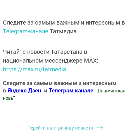
Следите за самым важным и интересным в
Telegram-канале
Татмедиа
Читайте новости Татарстана в
национальном мессенджере MАХ:
https://max.ru/tatmedia
Следите за самым важным и интересным
в
Яндекс Дзен
и
Телеграм канале
"
Шешминская
новь
"
Добавить Шешминскую новь в Яндекс.Новости
Перейти на страницу новости