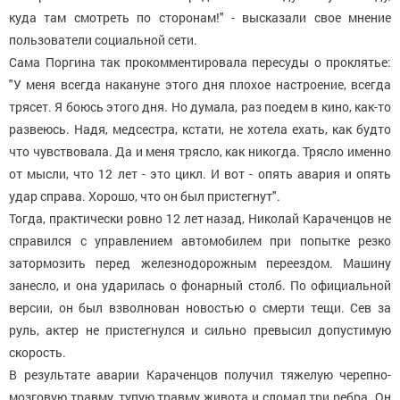
куда там смотреть по сторонам!" - высказали свое мнение
пользователи социальной сети.
Сама Поргина так прокомментировала пересуды о проклятье:
"У меня всегда накануне этого дня плохое настроение, всегда
трясет. Я боюсь этого дня. Но думала, раз поедем в кино, как-то
развеюсь. Надя, медсестра, кстати, не хотела ехать, как будто
что чувствовала. Да и меня трясло, как никогда. Трясло именно
от мысли, что 12 лет - это цикл. И вот - опять авария и опять
удар справа. Хорошо, что он был пристегнут".
Тогда, практически ровно 12 лет назад, Николай Караченцов не
справился с управлением автомобилем при попытке резко
затормозить перед железнодорожным переездом. Машину
занесло, и она ударилась о фонарный столб. По официальной
версии, он был взволнован новостью о смерти тещи. Сев за
руль, актер не пристегнулся и сильно превысил допустимую
скорость.
В результате аварии Караченцов получил тяжелую черепно-
мозговую травму, тупую травму живота и сломал три ребра. Он