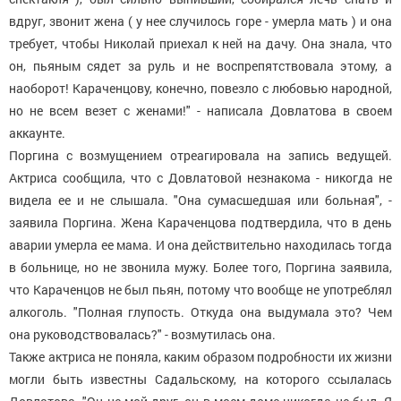
вдруг, звонит жена ( у нее случилось горе - умерла мать ) и она
требует, чтобы Николай приехал к ней на дачу. Она знала, что
он, пьяным сядет за руль и не воспрепятствовала этому, а
наоборот! Караченцову, конечно, повезло с любовью народной,
но не всем везет с женами!" - написала Довлатова в своем
аккаунте.
Поргина с возмущением отреагировала на запись ведущей.
Актриса сообщила, что с Довлатовой незнакома - никогда не
видела ее и не слышала. "Она сумасшедшая или больная", -
заявила Поргина. Жена Караченцова подтвердила, что в день
аварии умерла ее мама. И она действительно находилась тогда
в больнице, но не звонила мужу. Более того, Поргина заявила,
что Караченцов не был пьян, потому что вообще не употреблял
алкоголь. "Полная глупость. Откуда она выдумала это? Чем
она руководствовалась?" - возмутилась она.
Также актриса не поняла, каким образом подробности их жизни
могли быть известны Садальскому, на которого ссылалась