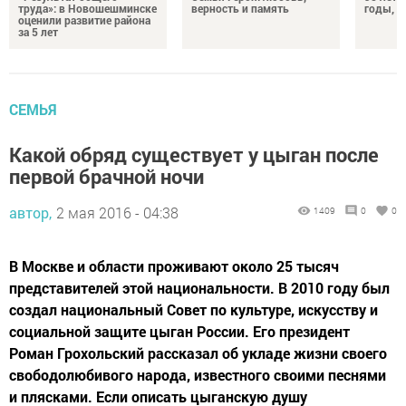
труда»: в Новошешминске
верность и память
годы, э
оценили развитие района
за 5 лет
СЕМЬЯ
Какой обряд существует у цыган после
первой брачной ночи
автор,
2 мая 2016 - 04:38
1409
0
0
В Москве и области проживают около 25 тысяч
представителей этой национальности. В 2010 году был
создал национальный Совет по культуре, искусству и
социальной защите цыган России. Его президент
Роман Грохольский рассказал об укладе жизни своего
свободолюбивого народа, известного своими песнями
и плясками. Если описать цыганскую душу