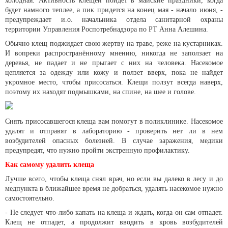
холодная. Активность клещей пойдет в майские праздники, когда
будет намного теплее, а пик придется на конец мая - начало июня, -
предупреждает и.о. начальника отдела санитарной охраны
территории Управления Роспотребнадзора по РТ Анна Алешина.
Обычно клещ поджидает свою жертву на траве, реже на кустарниках.
И вопреки распространённому мнению, никогда не заползает на
деревья, не падает и не прыгает с них на человека. Насекомое
цепляется за одежду или кожу и ползет вверх, пока не найдет
укромное место, чтобы присосаться. Клещи ползут всегда наверх,
поэтому их находят подмышками, на спине, на шее и голове.
Снять присосавшегося клеща вам помогут в поликлинике. Насекомое
удалят и отправят в лабораторию - проверить нет ли в нем
возбудителей опасных болезней. В случае заражения, медики
предупредят, что нужно пройти экстренную профилактику.
Как самому удалить клеща
Лучше всего, чтобы клеща снял врач, но если вы далеко в лесу и до
медпункта в ближайшее время не добраться, удалять насекомое нужно
самостоятельно.
- Не следует что-либо капать на клеща и ждать, когда он сам отпадет.
Клещ не отпадет, а продолжит вводить в кровь возбудителей