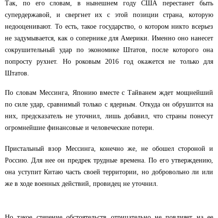
Так, по его словам, в нынешнем году США перестанет быть
супердержавой, и свергнет их с этой позиции страна, которую
недооценивают. То есть, такое государство, о котором никто всерьез
не задумывается, как о сопернике для Америки. Именно оно нанесет
сокрушительный удар по экономике Штатов, после которого она
попросту рухнет. Но роковым 2016 год окажется не только для
Штатов.
По словам Мессинга, Японию вместе с Тайванем ждет мощнейший
по силе удар, сравнимый только с ядерным. Откуда он обрушится на
них, предсказатель не уточнил, лишь добавил, что страны понесут
огромнейшие финансовые и человеческие потери.
Пристальный взор Мессинга, конечно же, не обошел стороной и
Россию. Для нее он предрек трудные времена. По его утверждению,
она уступит Китаю часть своей территории, но добровольно ли или
же в ходе военных действий, провидец не уточнил.
Но такое стечение обстоятельств отрицательно не повлияет на ее