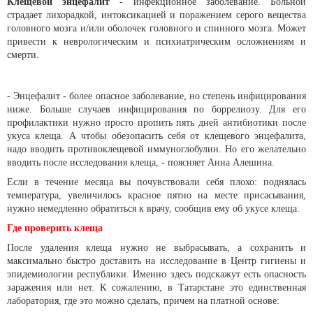
Клещевой энцефалит
- инфекционное заболевание. Больной
страдает лихорадкой, интоксикацией и поражением серого вещества
головного мозга и/или оболочек головного и спинного мозга. Может
привести к неврологическим и психиатрическим осложнениям и
смерти.
- Энцефалит - более опасное заболевание, но степень инфицирования
ниже. Больше случаев инфицирования по боррелиозу. Для его
профилактики нужно просто пропить пять дней антибиотики после
укуса клеща. А чтобы обезопасить себя от клещевого энцефалита,
надо вводить противоклещевой иммуноглобулин. Но его желательно
вводить после исследования клеща, - поясняет Анна Алешина.
Если в течение месяца вы почувствовали себя плохо: поднялась
температура, увеличилось красное пятно на месте присасывания,
нужно немедленно обратиться к врачу, сообщив ему об укусе клеща.
Где проверить клеща
После удаления клеща нужно не выбрасывать, а сохранить и
максимально быстро доставить на исследование в Центр гигиены и
эпидемиологии республики. Именно здесь подскажут есть опасность
заражения или нет. К сожалению, в Татарстане это единственная
лаборатория, где это можно сделать, причем на платной основе: