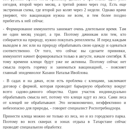
сегодня, второй через месяц, а третий ровно через год. Есть еще
экстренная схема, где второй раз колят через 2 недели. Однако врачи
уверяют, что вакцинация нужна не всем, и тем более поздно
прибегать к ней сейчас.
- Формирование иммунитета занимает очень длительное время. Там
не один месяц уходит, а три. Поэтому дачникам или тем, кто
собирается на природу, нужно покупать репелленты. И перед каждым
выходом в лес или на природу обрабатывать свою одежду и одеваться
соответственно. От того, что сейчас вы сделаете прививки,
иммунитет начнет формироваться только в августе, начале сентября. К
тому времени клещи будут уже не активны. Поэтому сейчас нет
смысла пороть горячку и заниматься вакцинацией, - поясняет
главный эпидемиолог Казани Наталья Ивойлова.
- В садах и на дачах, если есть проблема с клещами, заключают
договор с фирмой, которая проводит барьерную обработку вокруг
всего садово-дачного общества. Один участок индивидуально
обрабатывать смысла нет, потому что клещи идут из леса. Сами леса
от клещей не обрабатывают. Это неэкономично, неэффективно и
небезопасно для природы, - говорит специалист Роспотребнадзора.
Принести клеща можно не только из леса, но и из городского парка.
Поэтому во всех скверах и зонах отдыха в Татарстане сейчас
проводят специальную обработку.