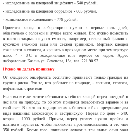
- исследование на клещевой энцефалит - 540 рублей,
- исследование на клещевой боррелиоз - 605 рублей,
- комплексное исследование - 779 рублей.
Привезти клеща в лабораторию нужно в первые пять дней,
обязательно с головкой и лучше всего живым. Его нужно поместить
в плотно закрывающуюся емкость, например, стеклянный флакон с
кусочком влажной ваты или свежей травинкой. Мертвых клещей
тоже везти в емкости, а хранить в прохладном месте при температуре
плюс 4 - 8ºС в холодильнике или термосе со льдом. Адрес
лаборатории: Казань,ул. Сеченова, 13а, тел. 221 90 92.
Нужно ли делать прививку
От клещевого энцефалита бесплатно прививают только граждан из
группы риска. Это те, кто работает на природе, - лесники, геологи,
нефтяники, строители.
Если вы все же хотите обезопасить себя от клещей перед поездкой в
лес или на природу, то об этом придется позаботиться заранее и за
свой счет. В платных медицинских кабинетах сейчас предлагают два
вида вакцины: московскую и австрийскую. Первая по цене - 640,
вторая - 1090 рублей. Причем, перед уколом нужно пройти и
платного терапевта, чтобы исключить противопоказания, а это еще
350 рублей. Кроме того, прививку делают в три этапа: один укол