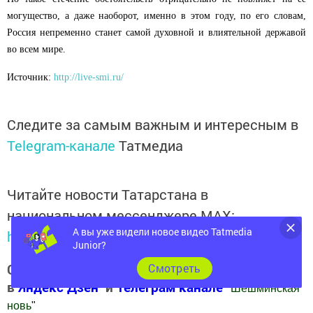
могущество, а даже наоборот, именно в этом году, по его словам,
Россия непременно станет самой духовной и влиятельной державой
во всем мире.
Источник:
http://live-smi.ru/
Следите за самым важным и интересным в
Telegram-канале
Татмедиа
Читайте новости Татарстана в
национальном мессенджере MАХ:
А вы уже видели новое видео Tatmedia
https://max.ru/tatmedia
Junior?
Cмотреть
Следите за самым важным и интересным
в
Яндекс Дзен
и
Телеграм канале
"
Шешминская
новь
"