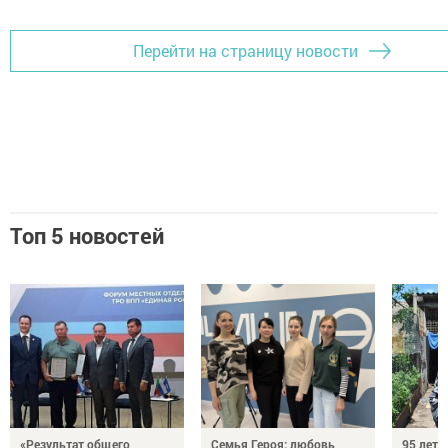
Перейти на страницу новости
Топ 5 новостей
«Результат общего
Семья Героя: любовь,
95 лет 