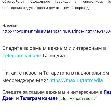
обустройству пешеходного перехода с понижением, уст
ограждения с двух сторон и демонтажем газопровода
Источник:
http://novosheshminsk.tatarstan.ru/rus/index.htm/news/6
Следите за самым важным и интересным в
Telegram-канале
Татмедиа
Читайте новости Татарстана в национальном
мессенджере MАХ:
https://max.ru/tatmedia
Следите за самым важным и интересным в
Ян
Дзен
и
Телеграм канале
"
Шешминская новь
"
Добавить Шешминскую новь в Яндекс.Новости