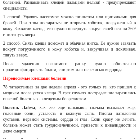
болезней. Раздавливать клещей пальцами нельзя! - предупреждают
специалисты.
1 способ. Удалять насекомое можно пинцетом или щипчиками для
бровей. При этом постараться не оторвать хоботок, погруженный в
кожу. Захватив клеща, его нужно повернуть вокруг своей оси на 360º
и потянуть вверх.
2 способ. Снять клеща поможет и обычная нитка. Ее нужно завязать
вокруг погруженного в кожу хоботка и, закручивая и покачивая,
тянуть вверх.
После удаления насекомого ранку нужно обязательно
продезинфицировать йодом, спиртом или перекисью водорода.
Переносимые клещами болезни
78 татарстанцев за две недели апреля - это только те, кто пришел к
медикам после укуса клеща. В трех случаях пострадавшие заразились
опасной болезнью - клещевым боррелиозом.
Болезнь Лайма
, как его еще называют, сначала вызывает жар,
головные боли, усталость и кожную сыпь. Иногда патологию
суставов, нервной системы, сердца и глаз. Если сразу не лечить,
болезнь может стать трудноизлечимой, привести к инвалидности и
даже смерти.