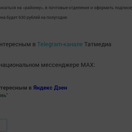
писаться на «районку», в почтовые отделения и оформить подписк
ена будет 630 рублей на полугодие.
интересным в
Telegram-канале
Татмедиа
в национальном мессенджере MАХ:
нтересным в
Яндекс Дзен
овь
"
.Новости