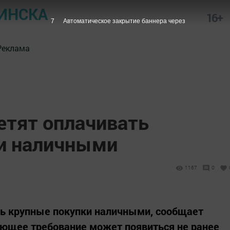
ИНСКА
16+
6
Автоматическое закрытие баннера через
Реклама
етят оплачивать
и наличными
1167
0
ть крупные покупки наличными, сообщает
вующее требование может появиться не ранее