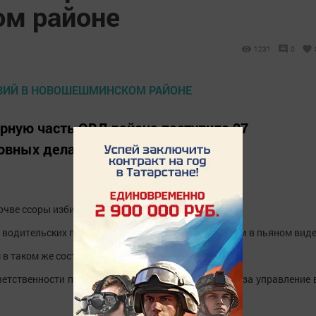
м районе
1231
0
ную часть ОВД района поступило 27
овных дела по двум фактам.
почве ссоры избил своего отца.
 водительских прав за управление автотранспортом в пьяном виде
в таком же состоянии.
тственности привлечено 66 граждан, из них двое за управление 