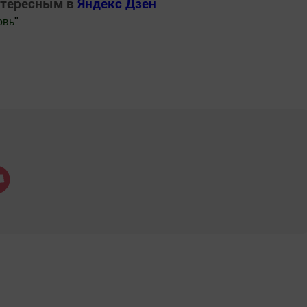
нтересным в
Яндекс Дзен
овь
"
.Новости