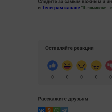
Следите за самым важным и и
и
Телеграм канале
"
Шешминская н
Добавить Шешминскую новь в Яндекс
Оставляйте реакции
0
0
0
0
0
Расскажите друзьям