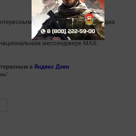
интересным в
Telegram-канале
Татмедиа
в национальном мессенджере MАХ:
нтересным в
Яндекс Дзен
овь
"
.Новости