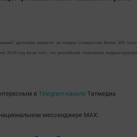
живыми" деньгами запретят за товары стоимостью более 300 тыся
на 2018 год из-за того, что российская платежная инфраструктур
92?
интересным в
Telegram-канале
Татмедиа
в национальном мессенджере MАХ: