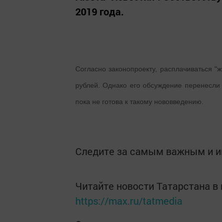
2019 года.
Согласно законопроекту, расплачиваться "
рублей. Однако его обсуждение перенесли 
пока не готова к такому нововведению.
Подробнее:
http://www.m24.ru/articles/1229
Следите за самым важным и 
utm_source=CopyBuf
Читайте новости Татарстана 
https://max.ru/tatmedia