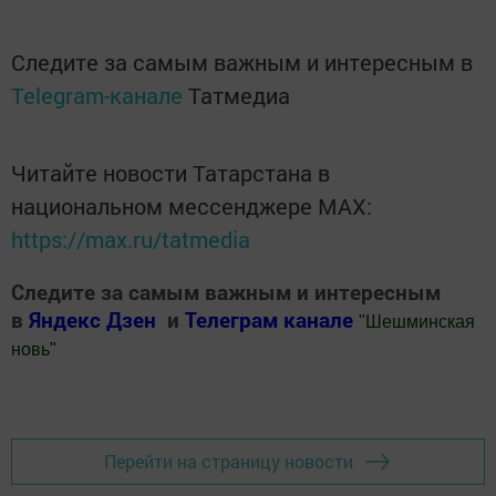
Следите за самым важным и интересным в
Telegram-канале
Татмедиа
Читайте новости Татарстана в
национальном мессенджере MАХ:
https://max.ru/tatmedia
Следите за самым важным и интересным
в
Яндекс Дзен
и
Телеграм канале
"
Шешминская
новь
"
Добавить Шешминскую новь в Яндекс.Новости
Перейти на страницу новости