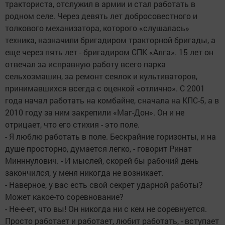
тракториста, отслужил в армии и стал работать в
родном селе. Через девять лет добросовестного и
толкового механизатора, которого «слушалась»
техника, назначили бригадиром тракторной бригады, а
еще через пять лет - бригадиром СПК «Алга». 15 лет он
отвечал за исправную работу всего парка
сельхозмашин, за ремонт сеялок и культиваторов,
принимавшихся всегда с оценкой «отлично». С 2001
года начал работать на комбайне, сначала на КПС-5, а в
2010 году за ним закрепили «Маг-Дон». Он и не
отрицает, что его стихия - это поле.
- Я люблю работать в поле. Бескрайние горизонты, и на
душе просторно, думается легко, - говорит Ринат
Минннулович. - И мыслей, скорей бы рабочий день
закончился, у меня никогда не возникает.
- Наверное, у вас есть свой секрет ударной работы?
Может какое-то соревнование?
- Не-е-ет, что вы! Он никогда ни с кем не соревнуется.
Просто работает и работает, любит работать, - вступает