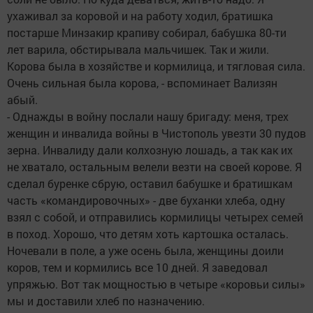
ухаживал за коровой и на работу ходил, братишка
постарше Минзакир крапиву собирал, бабушка 80-ти
лет варила, обстирывала мальчишек. Так и жили.
Корова была в хозяйстве и кормилица, и тягловая сила.
Очень сильная была корова, - вспоминает Вализян
абый.
- Однажды в войну послали нашу бригаду: меня, трех
женщин и инвалида войны в Чистополь увезти 30 пудов
зерна. Инвалиду дали колхозную лошадь, а так как их
не хватало, остальным велели везти на своей корове. Я
сделал буренке сбрую, оставил бабушке и братишкам
часть «командировочных» - две буханки хлеба, одну
взял с собой, и отправились кормилицы четырех семей
в поход. Хорошо, что детям хоть картошка осталась.
Ночевали в поле, а уже осень была, женщины доили
коров, тем и кормились все 10 дней. Я заведовал
упряжью. Вот так мощностью в четыре «коровьи силы»
мы и доставили хлеб по назначению.