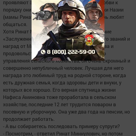
проявляют эту инициативу. Трудолюбию, любви к
порядку они учатся и у 87-летней прабабушки Назии
(мамы Рината Миннуловича) с которой очень любят
общаться.
Хотя Ринат Миннулович имеет высокое звание
«Заслуженный механизатор РТ», у него много званий и
наград от Министерства сельского хозяйства и
продовольствия РТ, агрофирмы и районного
управления сельского хозяйства, он очень скромный и
совершенно непубличный человек. Лучшая для него
награда это любимый труд на родной стороне, когда
есть дружная семья, когда здоровы дети и внуки, у
которых все хорошо. Его верная спутница жизни
Нафиса Аминовна тоже проработала в сельском
хозяйстве, последние 12 лет трудится поваром в
посевную и уборочную. Она уже два года на пенсии, но
продолжает работать.
- А вы собираетесь последовать примеру супруги?
- Посмотрим, - ответил Ринат Миннулович, но потом