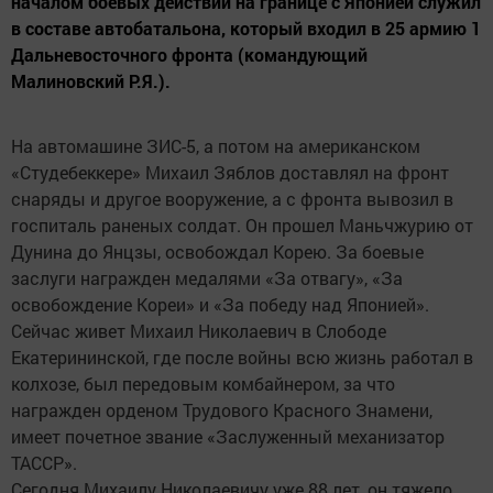
началом боевых действий на границе с Японией служил
в составе автобатальона, который входил в 25 армию 1
Дальневосточного фронта (командующий
Малиновский Р.Я.).
На автомашине ЗИС-5, а потом на американском
«Студебеккере» Михаил Зяблов доставлял на фронт
снаряды и другое вооружение, а с фронта вывозил в
госпиталь раненых солдат. Он прошел Маньчжурию от
Дунина до Янцзы, освобождал Корею. За боевые
заслуги награжден медалями «За отвагу», «За
освобождение Кореи» и «За победу над Японией».
Сейчас живет Михаил Николаевич в Слободе
Екатерининской, где после войны всю жизнь работал в
колхозе, был передовым комбайнером, за что
награжден орденом Трудового Красного Знамени,
имеет почетное звание «Заслуженный механизатор
ТАССР».
Сегодня Михаилу Николаевичу уже 88 лет, он тяжело