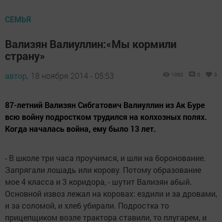
СЕМЬЯ
Вализян Валиуллин:«Мы кормили
страну»
автор,
18 ноября 2014 - 05:53
1092
0
0
87-летний Вализян Сибгатович Валиуллин из Ак Буре
всю войну подростком трудился на колхозных полях.
Когда началась война, ему было 13 лет.
- В школе три часа проучимся, и шли на боронование.
Запрягали лошадь или корову. Потому образование
мое 4 класса и 3 коридора, - шутит Вализян абый.
Основной извоз лежал на коровах: ездили и за дровами,
и за соломой, и хлеб убирали. Подростка то
прицепщиком возле трактора ставили, то плугарем, и