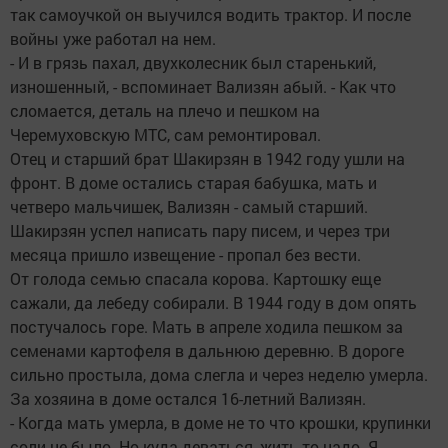
так самоучкой он выучился водить трактор. И после
войны уже работал на нем.
- И в грязь пахал, двухколесник был старенький,
изношенный, - вспоминает Вализян абый. - Как что
сломается, деталь на плечо и пешком на
Черемуховскую МТС, сам ремонтировал.
Отец и старший брат Шакирзян в 1942 году ушли на
фронт. В доме остались старая бабушка, мать и
четверо мальчишек, Вализян - самый старший.
Шакирзян успел написать пару писем, и через три
месяца пришло извещение - пропал без вести.
От голода семью спасала корова. Картошку еще
сажали, да лебеду собирали. В 1944 году в дом опять
постучалось горе. Мать в апреле ходила пешком за
семенами картофеля в дальнюю деревню. В дороге
сильно простыла, дома слегла и через неделю умерла.
За хозяина в доме остался 16-летний Вализян.
- Когда мать умерла, в доме не то что крошки, крупинки
соли не было. Но куда деваться, жить-то надо. Я