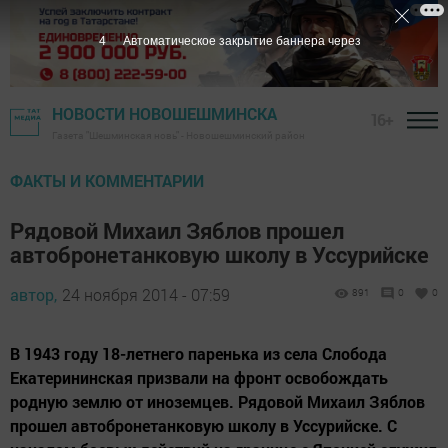
3
Автоматическое закрытие баннера через
НОВОСТИ НОВОШЕШМИНСКА
16+
Газета "Шешминская новь" - Новошешминский район
ФАКТЫ И КОММЕНТАРИИ
Рядовой Михаил Зяблов прошел
автобронетанковую школу в Уссурийске
автор,
24 ноября 2014 - 07:59
891
0
0
В 1943 году 18-летнего паренька из села Слобода
Екатерининская призвали на фронт освобождать
родную землю от иноземцев. Рядовой Михаил Зяблов
прошел автобронетанковую школу в Уссурийске. С