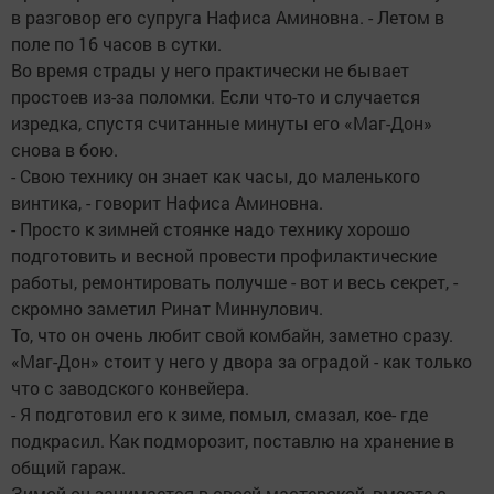
в разговор его супруга Нафиса Аминовна. - Летом в
поле по 16 часов в сутки.
Во время страды у него практически не бывает
простоев из-за поломки. Если что-то и случается
изредка, спустя считанные минуты его «Маг-Дон»
снова в бою.
- Свою технику он знает как часы, до маленького
винтика, - говорит Нафиса Аминовна.
- Просто к зимней стоянке надо технику хорошо
подготовить и весной провести профилактические
работы, ремонтировать получше - вот и весь секрет, -
скромно заметил Ринат Миннулович.
То, что он очень любит свой комбайн, заметно сразу.
«Маг-Дон» стоит у него у двора за оградой - как только
что с заводского конвейера.
- Я подготовил его к зиме, помыл, смазал, кое- где
подкрасил. Как подморозит, поставлю на хранение в
общий гараж.
Зимой он занимается в своей мастерской, вместе с