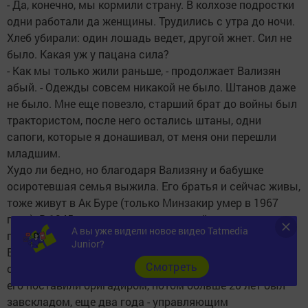
- Да, конечно, мы кормили страну. В колхозе подростки
одни работали да женщины. Трудились с утра до ночи.
Хлеб убирали: один лошадь ведет, другой жнет. Сил не
было. Какая уж у пацана сила?
- Как мы только жили раньше, - продолжает Вализян
абый. - Одежды совсем никакой не было. Штанов даже
не было. Мне еще повезло, старший брат до войны был
трактористом, после него остались штаны, одни
сапоги, которые я донашивал, от меня они перешли
младшим.
Худо ли бедно, но благодаря Вализяну и бабушке
осиротевшая семья выжила. Его братья и сейчас живы,
тоже живут в Ак Буре (только Минзакир умер в 1967
году). В 1945 году отец вернулся с войны, стало
А вы уже видели новое видео Tatmedia
полегче.
Junior?
В 1954 году Вализян вернулся из армии и женился на
Cмотреть
односельчанке Зайнаб. Пошел опять в колхоз, вскоре
его поставили бригадиром, потом больше 20 лет был
завскладом, еще два года - управляющим