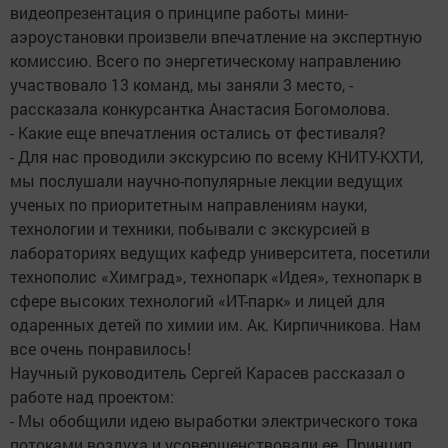
видеопрезентация о принципе работы мини-
аэроустановки произвели впечатление на экспертную
комиссию. Всего по энергетическому направлению
участвовало 13 команд, мы заняли 3 место, -
рассказала конкурсантка Анастасия Богомолова.
- Какие еще впечатления остались от фестиваля?
- Для нас проводили экскурсию по всему КНИТУ-КХТИ,
мы послушали научно-популярные лекции ведущих
ученых по приоритетным направлениям науки,
технологии и техники, побывали с экскурсией в
лабораториях ведущих кафедр университета, посетили
технополис «Химград», технопарк «Идея», технопарк в
сфере высоких технологий «ИТ-парк» и лицей для
одаренных детей по химии им. Ак. Кирпичникова. Нам
все очень понравилось!
Научный руководитель Сергей Карасев рассказал о
работе над проектом:
- Мы обобщили идею выработки электрического тока
потоками воздуха и усовершенствовали ее. Принцип