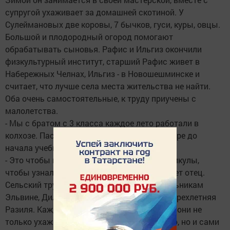
супругой ухаживает за домашней скотиной. У
Сулеймановых две коровы, 7 бычков, гуси, куры, овцы.
Большой и плодородный огород помогают
обрабатывать сыновья. Рафис и Ильгиз окончили
физкультурный институт, старший Рафис живет в
Набережных Челнах, Ильгиз - в Новошешминске и
считает, что лучше села места жительства не найти.
Оба очень самостоятельные, к труду приучены с
малолетства.
- Мы с братом с 3 класса каждое лето работали в
колхозе. Пасли скотину, а потом и на тракторе до
начала учебного года, - вспоминает Ильгиз.
- Это чтобы не расслаблялись в летние каникулы,
чтобы узнали, что такое труд, - подтверждает отец.
Сельский труд не в тягость и внукам - школьникам
Эльвине, Диляре, Раилю, подрастает и четырехлетняя
Разиля. Каждое лето у бабушки с дедушкой они не
только ухаживают за домашней живностью, но и сами