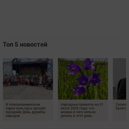
Топ 5 новостей
В Новошешминском
Народные приметы на 31
Сконча
парке культуры прошёл
июля 2026 года: что
Еронть
праздник День дружбы
можно и чего нельзя
народов
делать в этот день