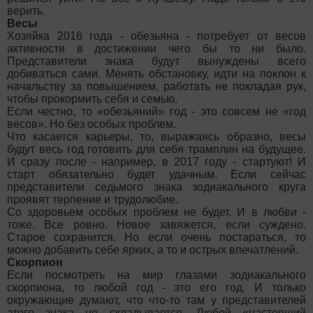
верить.
Весы
Хозяйка 2016 года - обезьяна - потребует от весов
активности в достижении чего бы то ни было.
Представители знака будут вынуждены всего
добиваться сами. Менять обстановку, идти на поклон к
начальству за повышением, работать не покладая рук,
чтобы прокормить себя и семью.
Если честно, то «обезьяний» год - это совсем не «год
весов». Но без особых проблем.
Что касается карьеры, то, выражаясь образно, весы
будут весь год готовить для себя трамплин на будущее.
И сразу после - например, в 2017 году - стартуют! И
старт обязательно будет удачным. Если сейчас
представители седьмого знака зодиакального круга
проявят терпение и трудолюбие.
Со здоровьем особых проблем не будет. И в любви -
тоже. Все ровно. Новое завяжется, если суждено.
Старое сохранится. Но если очень постараться, то
можно добавить себе ярких, а то и острых впечатлений.
Скорпион
Если посмотреть на мир глазами зодиакального
скорпиона, то любой год - это его год. И только
окружающие думают, что что-то там у представителей
этого знака не складывается. Любой «настоящий