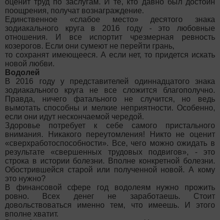
оценит труд по заслугам. И те, кто давно был достоин
поощрения, получат вознаграждение.
Единственное «слабое место» десятого знака
зодиакального круга в 2016 году - это любовные
отношения. И все испортит чрезмерная ревность
козерогов. Если они сумеют не перейти грань,
то сохранят имеющееся. А если нет, то придется искать
новой любви.
Водолей
В 2016 году у представителей одиннадцатого знака
зодиакального круга не все сложится благополучно.
Правда, ничего фатального не случится, но ведь
вымотать способны и мелкие неприятности. Особенно,
если они идут нескончаемой чередой.
Здоровье потребует к себе самого пристального
внимания. Никакого переутомления! Никто не оценит
«сверхработоспособности». Все, чего можно ожидать в
результате «свершенных трудовых подвигов», - это
строка в истории болезни. Вполне конкретной болезни.
Обострившейся старой или полученной новой. А кому
это нужно?
В финансовой сфере год водолеям нужно прожить
ровно. Всех денег не заработаешь. Стоит
довольствоваться именно тем, что имеешь. И этого
вполне хватит.