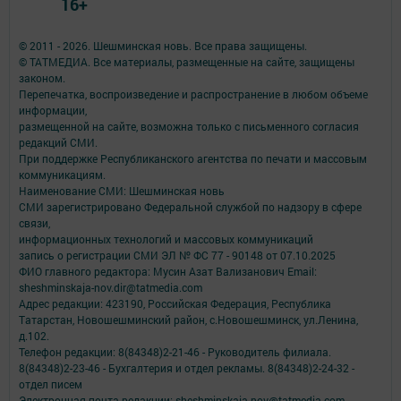
16+
© 2011 - 2026. Шешминская новь. Все права защищены.
© ТАТМЕДИА. Все материалы, размещенные на сайте, защищены
законом.
Перепечатка, воспроизведение и распространение в любом объеме
информации,
размещенной на сайте, возможна только с письменного согласия
редакций СМИ.
При поддержке Республиканского агентства по печати и массовым
коммуникациям.
Наименование СМИ: Шешминская новь
СМИ зарегистрировано Федеральной службой по надзору в сфере
связи,
информационных технологий и массовых коммуникаций
запись о регистрации СМИ ЭЛ № ФС 77 - 90148 от 07.10.2025
ФИО главного редактора: Мусин Азат Вализанович Email:
sheshminskaja-nov.dir@tatmedia.com
Адрес редакции: 423190, Российская Федерация, Республика
Татарстан, Новошешминский район, с.Новошешминск, ул.Ленина,
д.102.
Телефон редакции: 8(84348)2-21-46 - Руководитель филиала.
8(84348)2-23-46 - Бухгалтерия и отдел рекламы. 8(84348)2-24-32 -
отдел писем
Электронная почта редакции: sheshminskaja-nov@tatmedia.com