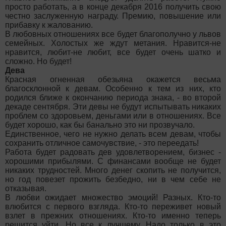
просто работать, а в конце декабря 2016 получить свою
честно заслуженную награду. Премию, повышение или
прибавку к жалованию.
В любовных отношениях все будет благополучно у львов
семейных. Холостых же ждут метания. Нравится-не
нравится, любит-не любит, все будет очень шатко и
сложно. Но будет!
Дева
Красная огненная обезьяна окажется весьма
благосклонной к девам. Особенно к тем из них, кто
родился ближе к окончанию периода знака, - во второй
декаде сентября. Эти девы не будут испытывать никаких
проблем со здоровьем, деньгами или в отношениях. Все
будет хорошо, как бы банально это ни прозвучало.
Единственное, чего не нужно делать всем девам, чтобы
сохранить отличное самочувствие, - это переедать!
Работа будет радовать дев удовлетворением, бизнес -
хорошими прибылями. С финансами вообще не будет
никаких трудностей. Много денег скопить не получится,
но год повезет прожить безбедно, ни в чем себе не
отказывая.
В любви ожидает множество эмоций! Разных. Кто-то
влюбится с первого взгляда. Кто-то переживет новый
взлет в прежних отношениях. Кто-то именно теперь
решится уйти. Но все к лучшему. Надо только в это