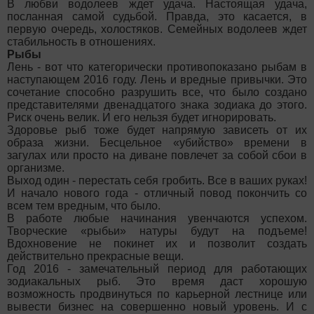
В любви водолеев ждет удача. Настоящая удача,
посланная самой судьбой. Правда, это касается, в
первую очередь, холостяков. Семейных водолеев ждет
стабильность в отношениях.
Рыбы
Лень - вот что категорически противопоказано рыбам в
наступающем 2016 году. Лень и вредные привычки. Это
сочетание способно разрушить все, что было создано
представителями двенадцатого знака зодиака до этого.
Риск очень велик. И его нельзя будет игнорировать.
Здоровье рыб тоже будет напрямую зависеть от их
образа жизни. Бесцельное «убийство» времени в
загулах или просто на диване повлечет за собой сбои в
организме.
Выход один - перестать себя гробить. Все в ваших руках!
И начало нового года - отличный повод покончить со
всем тем вредным, что было.
В работе любые начинания увенчаются успехом.
Творческие «рыбьи» натуры будут на подъеме!
Вдохновение не покинет их и позволит создать
действительно прекрасные вещи.
Год 2016 - замечательный период для работающих
зодиакальных рыб. Это время даст хорошую
возможность продвинуться по карьерной лестнице или
вывести бизнес на совершенно новый уровень. И с