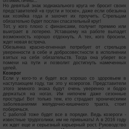
оптимистичны...
Но девятый знак зодиакального круга не бросит своих
представителей «в грусти и тоске», даже если обезьяна
как хозяйка года и захочет их проучить. Стрельцам
обязательно будет послан спасательный круг!
Тот, у кого плохо с финансами, получит премию или
выиграет в лотерею. Уставшему на работе выпадет
возможность хорошо отдохнуть. А тех, кого бросили,
ждет новая встреча.
Обезьянка красно-огненная потребует от стрельцов
уверенности в себе и добросовестности в исполнении
взятых на себя обязательств. Тогда она уберет все
помехи на пути и позволит достигнуть намеченных
целей.
Козерог
Если у кого-то и будет все хорошо со здоровьем в
наступающем году, так это у козерогов. Представители
этого земного знака будут очень уверенно и бодро
держаться на ногах. Им нипочем даже сезонные
простуды! Вот только тем, кто страдает хроническими
заболеваниями желудочно-кишечного тракта, стоит
поберечься.
С работой тоже будет все в порядке. Ведь козероги -
известные трудоголики, им не привыкать! А в 2016 году
их ждет еще и серьезный карьерный рост. Руководство