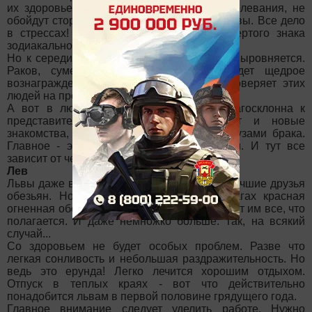
их здоровье. Обострятся хронические заболевания, не
обойдут стороной простуды и нервные срывы. Все дело
в стрессах! А их у представителей четвертого знака
зодиакального круга будет немало.
Но к середине лета ситуация постепенно выровняется.
Раков, сумевших преодолеть кризис, ждет щедрое
вознаграждение. Хозяйка года словно проверяет этих
людей на прочность.
А вот в любви судьба будет весьма благосклонна к
представителям знака рака. Предложит и новые
знакомства, и возможность связать себя узами брака.
Главное - это воспользоваться всем этим. И тут все
зависит от человека.
Лев
Львы даже в облике человека - не самые лучшие друзья
обезьян. Но и иметь их в открытых врагах красная
огненная обезьянка не захочет. Поэтому даст им все, что
полагается. И даже немножко больше. Так, на всякий
случай...
Со здоровьем не будет особых проблем. Разве что
легкая сонливость и небольшая раздражительность. Но
ведь это ерунда! Легко лечится хорошим отдыхом.
Отпуск в теплых краях - вот что действительно
понадобится львам в первой половине грядущего года.
Главное внимание следует уделить работе. Нужно