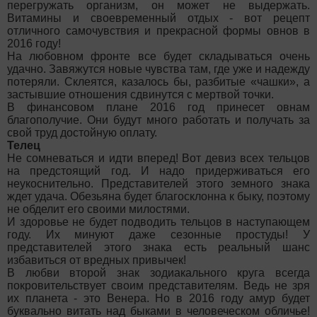
перегружать организм, он может не выдержать.
Витамины и своевременный отдых - вот рецепт
отличного самочувствия и прекрасной формы овнов в
2016 году!
На любовном фронте все будет складываться очень
удачно. Завяжутся новые чувства там, где уже и надежду
потеряли. Склеятся, казалось бы, разбитые «чашки», а
застывшие отношения сдвинутся с мертвой точки.
В финансовом плане 2016 год принесет овнам
благополучие. Они будут много работать и получать за
свой труд достойную оплату.
Телец
Не сомневаться и идти вперед! Вот девиз всех тельцов
на предстоящий год. И надо придерживаться его
неукоснительно. Представителей этого земного знака
ждет удача. Обезьяна будет благосклонна к быку, поэтому
не обделит его своими милостями.
И здоровье не будет подводить тельцов в наступающем
году. Их минуют даже сезонные простуды! У
представителей этого знака есть реальный шанс
избавиться от вредных привычек!
В любви второй знак зодиакального круга всегда
покровительствует своим представителям. Ведь не зря
их планета - это Венера. Но в 2016 году амур будет
буквально витать над быками в человеческом обличье!