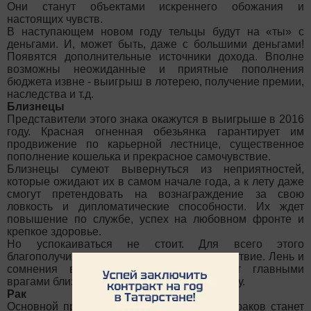
Они станут объектами искреннего обожания и
настоящих чувств.
В наступающем новом году тельцы будут на «ты» с
деньгами. И, может быть, даже с большими деньгами!
Появятся дополнительные источники дохода. Вполне
возможны неожиданные и приятные пополнения
бюджета извне - выигрыш в лотерею, получение премии,
наследства и т.д.
Близнецы
Представители этого знака окажутся в выигрыше в 2016
году. Красная огненная обезьянка гарантирует им
продвижение по карьерной лестнице, существенное
пополнение кошелька и прекрасное самочувствие.
Близнецы сумеют вывернуться из неприятностей,
которые ожидают их в самом начале года, а к лету даже
смогут претендовать на вознаграждение за свою
ловкость и дипломатические способности. Их ждет
повышение по службе, успех на любовном фронте и
крепкое здоровье.
Но успокаиваться не стоит. Для всего этого
благополучия есть одно возможное препятствие. Лень и
сомнения в собственных силах станут главными
врагами близнецов в наступающем 2016 году.
Рак
Основной проблемой грядущего года для раков станет