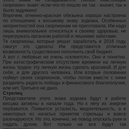
скорпион» знает: если что-то пошло не так - значит, так и
было задумано!
Впрочем, огненно-красная обезьяна хорошо настроена
по отношению к восьмому знаку зодиака. Особенных
неприятностей она скорпионам не приготовила. Им надо
лишь внимательнее относиться к своему здоровью, не
перегружать организм работой и лишними заботами.
Те скорпионы, которые решат заработать в 2016 году,
смогут это сделать! Им представится отличная
возможность существенно пополнить свой бюджет.
А вот с любовью не очень «склеится». Оно и понятно.
При катастрофическом отсутствии времени на личную
жизнь трудно эту личную жизнь сделать красивой. И для
себя, и для другого человека. Или вторые половинки
поймут своих скорпионов, чтобы потом вместе с ними
разделить радость победы и финансового благополучия,
или нет. Третьего не дано.
Стрелец
Представители этого знака зодиака будут в работе
весьма активны в начале года. Но к лету их энергии
поубавится. Появится усталость, медлительность, а в
некоторых из начатых проектов стрельцы и вовсе
разочаруются. Но это, конечно, не повод опускать руки и
падать духом. Вот только не все будут так