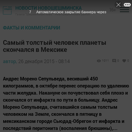
НОВОСТИ НОВОШЕШМИНСКА
16+
6
Автоматическое закрытие баннера через
Газета "Шешминская новь" - Новошешминский район
ФАКТЫ И КОММЕНТАРИИ
Самый толстый человек планеты
скончался в Мексике
автор,
26 декабря 2015 - 08:14
1011
0
0
Андрес Морено Сепульведа, весивший 450
килограммов, в октябре перенес операцию по удалению
части желудка. Накануне он почувствовал себя плохо и
скончался от инфаркта по пути в больницу. Андрес
Морено Сепульведа, считавшийся самым толстым
человеком на Земле, скончался в пятницу в
мексиканском городе Сьюдад-Обрегон от инфаркта и
последствий перитонита (воспаления брюшины),...