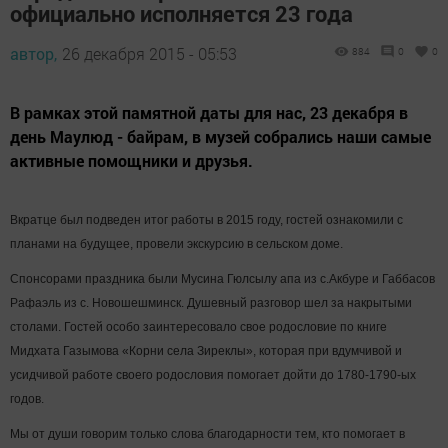
официально исполняется 23 года
автор,
26 декабря 2015 - 05:53
884
0
0
В рамках этой памятной даты для нас, 23 декабря в
день Маулюд - байрам, в музей собрались наши самые
активные помощники и друзья.
Вкратце был подведен итог работы в 2015 году, гостей ознакомили с
планами на будущее, провели экскурсию в сельском доме.
Спонсорами праздника были Мусина Гюлсылу апа из с.Акбуре и Габбасов
Рафаэль из с. Новошешминск. Душевный разговор шел за накрытыми
столами. Гостей особо заинтересовало свое родословие по книге
Мидхата Газымова «Корни села Зиреклы», которая при вдумчивой и
усидчивой работе своего родословия помогает дойти до 1780-1790-ых
годов.
Мы от души говорим только слова благодарности тем, кто помогает в