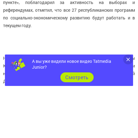
пункте», поблагодарил за активность на выборах и
референдумах, отметил, что все 27 республиканских программ
по социально-экономическому развитию будут работать и в
текущем году.
На сходе Благодарственными письмами главы
А вы уже видели новое видео Tatmedia
Краснооктябрьского СП и памятными подарками были
Junior?
награждены активный помощник СП по всем вопросам Андрей
Cмотреть
Давыдов и местный фельдшер Елена Насибуллина
Более подробно о сходе граждан читайте в нашей газете
«Шешминская новь» в №3 от 18.01.2017г.
Следите за самым важным и интересным в