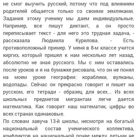
не смог выучить русский, потому что под влиянием
родителей общается только со своими земляками.
Задания этому ученику мы даем индивидуальные.
Например, все пишут диктант, а он просто
переписывает текст - для него это трудная задача, -
рассказала Людмила Курилова. - Есть
противоположный пример. У меня в 8-м классе учится
киргиз, который пришел к нам несколько лет назад,
абсолютно не зная русского. Мы с ним оставались
после уроков и я на бумажке рисовала, что он не понял
на моем уроке географии: кораблики, вулканы,
водопады. Сейчас он прекрасно говорит и пишет на
русском, его тетради - образец для всех... Из всех
школьных предметов мигрантам легче дается
математика. Как говорит наш математик, цифры во
всех странах одинаковые.
По словам завуча 13-й школы, несмотря на богатый
национальный состав ученического коллектива,
конфликтов на национальной почве между детьми не