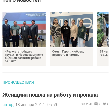
«Результат общего
Семья Героя: любовь,
95 лет 
труда»: в Новошешминске
верность и память
годы, э
оценили развитие района
за 5 лет
ПРОИСШЕСТВИЯ
Женщина пошла на работу и пропала
автор,
13 января 2017 - 05:59
1100
0
0