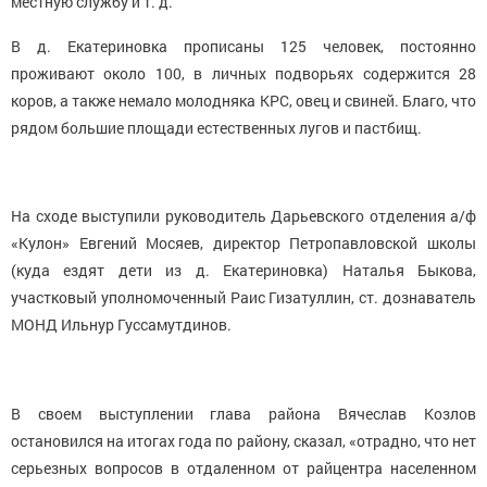
местную службу и т. д.
В д. Екатериновка прописаны 125 человек, постоянно
проживают около 100, в личных подворьях содержится 28
коров, а также немало молодняка КРС, овец и свиней. Благо, что
рядом большие площади естественных лугов и пастбищ.
На сходе выступили руководитель Дарьевского отделения а/ф
«Кулон» Евгений Мосяев, директор Петропавловской школы
(куда ездят дети из д. Екатериновка) Наталья Быкова,
участковый уполномоченный Раис Гизатуллин, ст. дознаватель
МОНД Ильнур Гуссамутдинов.
В своем выступлении глава района Вячеслав Козлов
остановился на итогах года по району, сказал, «отрадно, что нет
серьезных вопросов в отдаленном от райцентра населенном