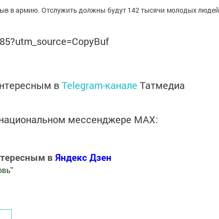
изыв в армию. Отслужить должны будут 142 тысячи молодых людей
7785?utm_source=CopyBuf
интересным в
Telegram-канале
Татмедиа
в национальном мессенджере MАХ:
нтересным в
Яндекс Дзен
овь
"
.Новости