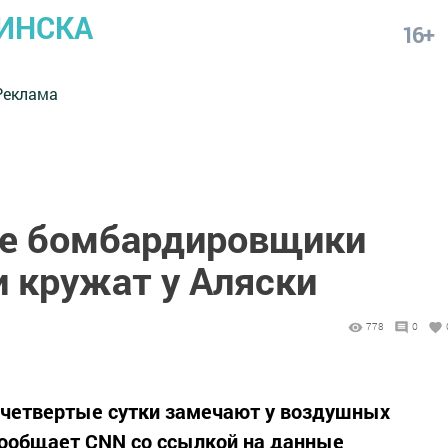
ИНСКА
16+
Реклама
ие бомбардировщики
и кружат у Аляски
778
0
четвертые сутки замечают у воздушных
сообщает CNN со ссылкой на данные