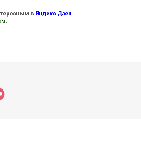
нтересным в
Яндекс Дзен
овь
"
.Новости