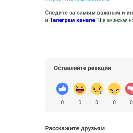
Следите за самым важным и и
и
Телеграм канале
"
Шешминская н
Добавить Шешминскую новь в Яндекс
Оставляйте реакции
0
0
0
0
0
Расскажите друзьям