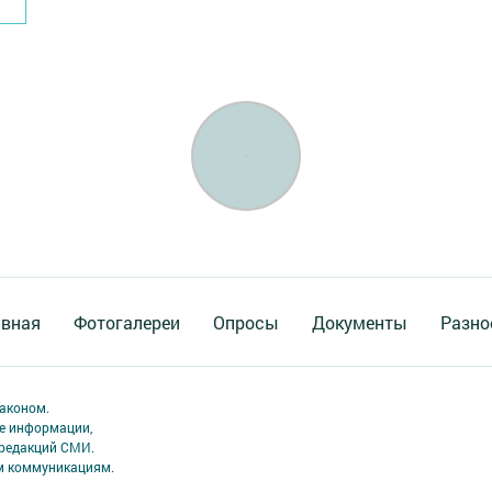
авная
Фотогалереи
Опросы
Документы
Разно
аконом.
ме информации,
 редакций СМИ.
ым коммуникациям.