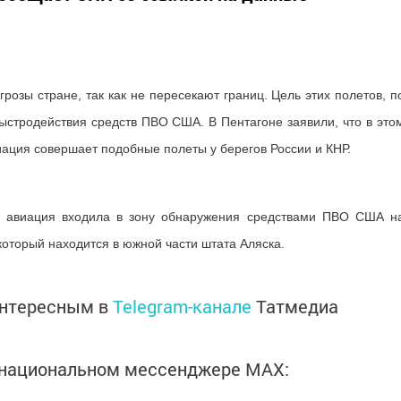
розы стране, так как не пересекают границ. Цель этих полетов, п
ыстродействия средств ПВО США. В Пентагоне заявили, что в это
иация совершает подобные полеты у берегов России и КНР.
я авиация входила в зону обнаружения средствами ПВО США н
который находится в южной части штата Аляска.
интересным в
Telegram-канале
Татмедиа
в национальном мессенджере MАХ: