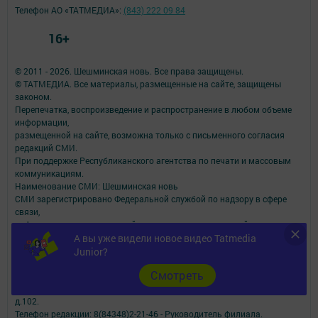
Телефон АО «ТАТМЕДИА»:
(843) 222 09 84
16+
© 2011 - 2026. Шешминская новь. Все права защищены.
© ТАТМЕДИА. Все материалы, размещенные на сайте, защищены
законом.
Перепечатка, воспроизведение и распространение в любом объеме
информации,
размещенной на сайте, возможна только с письменного согласия
редакций СМИ.
При поддержке Республиканского агентства по печати и массовым
коммуникациям.
Наименование СМИ: Шешминская новь
СМИ зарегистрировано Федеральной службой по надзору в сфере
связи,
информационных технологий и массовых коммуникаций
А вы уже видели новое видео Tatmedia
запись о регистрации СМИ ЭЛ № ФС 77 - 90148 от 07.10.2025
ФИО главного редактора: Мусин Азат Вализанович Email:
Junior?
sheshminskaja-nov.dir@tatmedia.com
Cмотреть
Адрес редакции: 423190, Российская Федерация, Республика
Татарстан, Новошешминский район, с.Новошешминск, ул.Ленина,
д.102.
Телефон редакции: 8(84348)2-21-46 - Руководитель филиала.