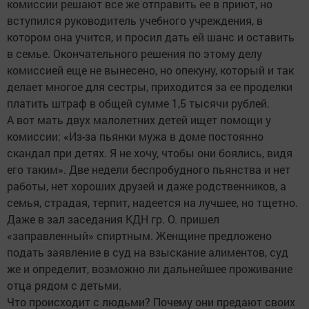
комиссии решают все же отправить ее в приют, но
вступился руководитель учебного учреждения, в
котором она учится, и просил дать ей шанс и оставить
в семье. Окончательного решения по этому делу
комиссией еще не вынесено, но опекуну, который и так
делает многое для сестры, приходится за ее проделки
платить штраф в общей сумме 1,5 тысячи рублей.
А вот мать двух малолетних детей ищет помощи у
комиссии: «Из-за пьянки мужа в доме постоянно
скандал при детях. Я не хочу, чтобы они боялись, видя
его таким». Две недели беспробудного пьянства и нет
работы, нет хороших друзей и даже родственников, а
семья, страдая, терпит, надеется на лучшее, но тщетно.
Даже в зал заседания КДН гр. О. пришел
«заправленный» спиртным. Женщине предложено
подать заявление в суд на взыскание алиментов, суд
же и определит, возможно ли дальнейшее проживание
отца рядом с детьми.
Что происходит с людьми? Почему они предают своих