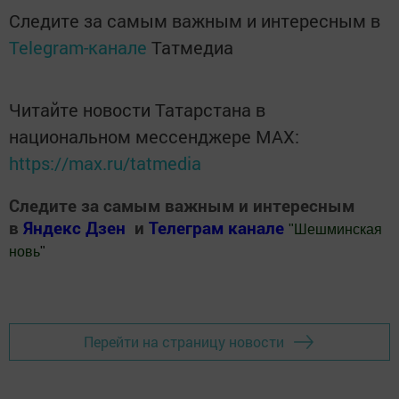
Следите за самым важным и интересным в
Telegram-канале
Татмедиа
Читайте новости Татарстана в
национальном мессенджере MАХ:
https://max.ru/tatmedia
Следите за самым важным и интересным
в
Яндекс Дзен
и
Телеграм канале
"
Шешминская
новь
"
Добавить Шешминскую новь в Яндекс.Новости
Перейти на страницу новости