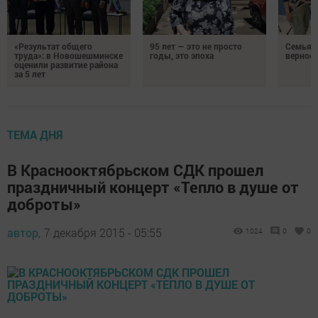
«Результат общего
95 лет — это не просто
Семья Г
труда»: в Новошешминске
годы, это эпоха
верност
оценили развитие района
за 5 лет
ТЕМА ДНЯ
В Краснооктябрьском СДК прошел
праздничный концерт «Тепло в душе от
доброты»
автор,
7 декабря 2015 - 05:55
1024
0
0