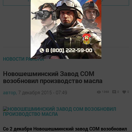
НОВОСТИ РАЙОНА
Новошешминский Завод СОМ
возобновил производство масла
автор,
7 декабря 2015 - 07:49
1368
0
0
Со 2 декабря Новошешминский завод СОМ возобновил