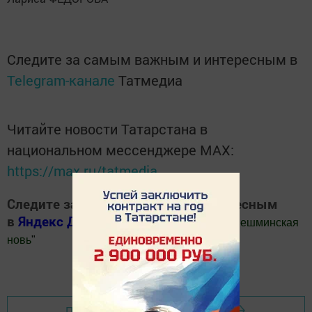
Следите за самым важным и интересным в
Telegram-канале
Татмедиа
Читайте новости Татарстана в
национальном мессенджере MАХ:
https://max.ru/tatmedia
Следите за самым важным и интересным
в
Яндекс Дзен
и
Телеграм канале
"
Шешминская
новь
"
Добавить Шешминскую новь в Яндекс.Новости
Перейти на страницу новости