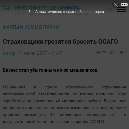
НОВОСТИ НОВОШЕШМИНСКА
16+
4
Автоматическое закрытие баннера через
Газета "Шешминская новь" - Новошешминский район
ФАКТЫ И КОММЕНТАРИИ
Страховщики грозятся бросить ОСАГО
автор,
11 июня 2017 - 11:47
757
0
0
Бизнес стал убыточным из-за мошенников.
Мошенники в сфере обязательного страхования
автогражданской ответственности по итогам прошлого года
заработали на россиянах 40 миллиардов рублей. Выуженные
аферистами деньги из страховых компаний в конечном счете
придется возмещать 40 миллионам автовладельев - в
результате неизбежного повышения тарифов ОСАГО.