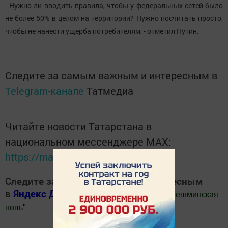
- Нужно ли вводить правила, чтобы у федеральных сетей было
не более 50% в целом на территории? Нужно посчитать просто,
чтобы не нанести ущерба потребителям, - отметил Путин.
Следите за самым важным и интересным в
Telegram-канале
Татмедиа
Читайте новости Татарстана в
национальном мессенджере MАХ:
https://max.ru/tatmedia
Следите за самым важным и интересным
в
Яндекс Дзен
и
Телеграм канале
"
Шешминская
новь
"
Добавить Шешминскую новь в Яндекс.Новости