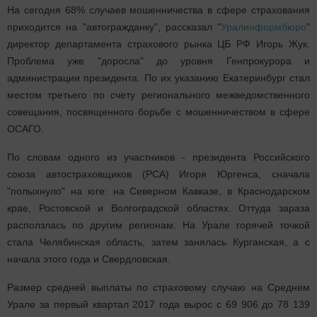
На сегодня 68% случаев мошенничества в сфере страхования
приходится на "автогражданку", рассказал "
Уралинформбюро
"
директор департамента страхового рынка ЦБ РФ Игорь Жук.
Проблема уже "доросла" до уровня Генпрокурора и
администрации президента. По их указанию Екатеринбург стал
местом третьего по счету регионального межведомственного
совещания, посвященного борьбе с мошенничеством в сфере
ОСАГО.
По словам одного из участников - президента Российского
союза автостраховщиков (РСА) Игоря Юргенса, сначала
"полыхнуло" на юге: на Северном Кавказе, в Краснодарском
крае, Ростовской и Волгоградской областях. Оттуда зараза
расползлась по другим регионам. На Урале горячей точкой
стала Челябинская область, затем занялась Курганская, а с
начала этого года и Свердловская.
Размер средней выплаты по страховому случаю на Среднем
Урале за первый квартал 2017 года вырос с 69 906 до 78 139