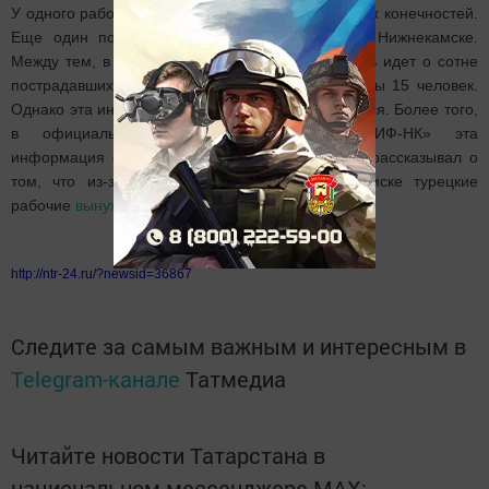
У одного работника предприятия перелом нижних конечностей.
Еще один пострадавший проходит лечение в Нижнекамске.
Между тем, в социальной сети «ВКонтакте» речь идет о сотне
пострадавших, в том числе и погибших: их якобы 15 человек.
Однако эта информация никем не подтверждается. Более того,
в официальном пресс-релизе ОАО «ТАИФ-НК» эта
информация опровергается. Ранее NTR-24.RU рассказывал о
том, что из-за пожара на заводе в Нижнекамске турецкие
рабочие
вынуждены были искать ночлег
.
http://ntr-24.ru/?newsid=36867
Следите за самым важным и интересным в
Telegram-канале
Татмедиа
Читайте новости Татарстана в
национальном мессенджере MАХ: