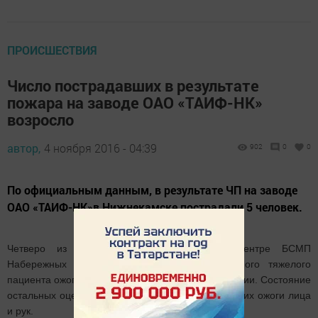
ПРОИСШЕСТВИЯ
Число пострадавших в результате
пожара на заводе ОАО «ТАИФ-НК»
возросло
автор,
4 ноября 2016 - 04:39
902
0
0
По официальным данным, в результате ЧП на заводе
ОАО «ТАИФ-НК»в Нижнекамске пострадали 5 человек.
Четверо из них находятся в ожоговом центре БСМП
Набережных Челнов. Со слов врачей, у самого тяжелого
пациента ожог 30 процентов тела. Он в реанимации. Состояние
остальных оценивается как средней тяжести - у них ожоги лица
и рук.