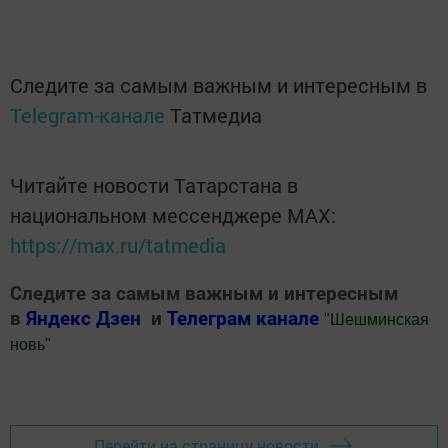
Следите за самым важным и интересным в
Telegram-канале
Татмедиа
Читайте новости Татарстана в
национальном мессенджере MАХ:
https://max.ru/tatmedia
Следите за самым важным и интересным
в
Яндекс Дзен
и
Телеграм канале
"
Шешминская
новь
"
Добавить Шешминскую новь в Яндекс.Новости
Перейти на страницу новости