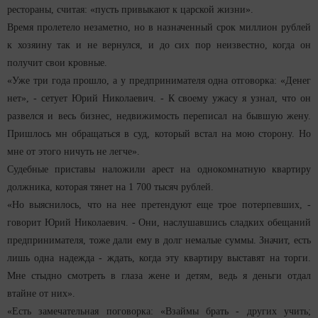
рестораны, считая: «пусть привыкают к царской жизни».
Время пролетело незаметно, но в назначенный срок миллион рублей
к хозяину так и не вернулся, и до сих пор неизвестно, когда он
получит свои кровные.
«Уже три года прошло, а у предпринимателя одна отговорка: «Денег
нет», - сетует Юрий Николаевич. - К своему ужасу я узнал, что он
развелся и весь бизнес, недвижимость переписал на бывшую жену.
Пришлось мн обращаться в суд, который встал на мою сторону. Но
мне от этого ничуть не легче».
Судебные приставы наложили арест на однокомнатную квартиру
должника, которая тянет на 1 700 тысяч рублей.
«Но выяснилось, что на нее претендуют еще трое потерпевших, -
говорит Юрий Николаевич. - Они, наслушавшись сладких обещаний
предпринимателя, тоже дали ему в долг немалые суммы. Значит, есть
лишь одна надежда - ждать, когда эту квартиру выставят на торги.
Мне стыдно смотреть в глаза жене и детям, ведь я деньги отдал
втайне от них».
«Есть замечательная поговорка: «Взаймы брать - других учить;