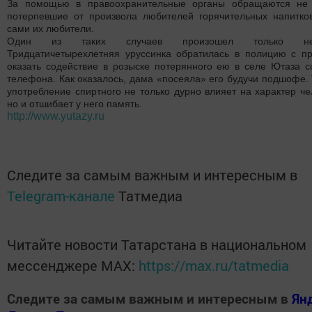
За помощью в правоохранительные органы обращаются не 
потерпевшие от произвола любителей горячительных напитко
сами их любители.
Один из таких случаев произошел только нед
Тридцатичетырехлетняя уруссинка обратилась в полицию с п
оказать содействие в розыске потерянного ею в селе Ютаза с
телефона. Как оказалось, дама «посеяла» его будучи подшофе. 
употребление спиртного не только дурно влияет на характер че
но и отшибает у него память.
http://www.yutazy.ru
Следите за самым важным и интересным в
Telegram-канале
Татмедиа
Читайте новости Татарстана в национальном
мессенджере MАХ:
https://max.ru/tatmedia
Следите за самым важным и интересным в
Ян