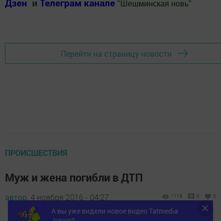
Дзен
и
Телеграм канале
"
Шешминская новь
"
Добавить Шешминскую новь в Яндекс.Новости
Перейти на страницу новости
ПРОИСШЕСТВИЯ
Муж и жена погибли в ДТП
автор,
4 ноября 2016 - 04:27
1118
0
0
А вы уже видели новое видео Tatmedia
Junior?