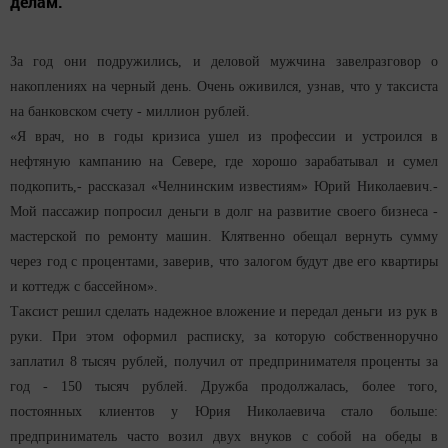
делам.
За год они подружились, и деловой мужчина завелразговор о
накоплениях на черный день. Очень оживился, узнав, что у таксиста
на банковском счету - миллион рублей.
«Я врач, но в годы кризиса ушел из профессии и устроился в
нефтяную кампанию на Севере, где хорошо зарабатывал и сумел
подкопить,- рассказал «Челнинским известиям» Юрий Николаевич.-
Мой пассажир попросил деньги в долг на развитие своего бизнеса -
мастерской по ремонту машин. Клятвенно обещал вернуть сумму
через год с процентами, заверив, что залогом будут две его квартиры
и коттедж с бассейном».
Таксист решил сделать надежное вложение и передал деньги из рук в
руки. При этом оформил расписку, за которую собственноручно
заплатил 8 тысяч рублей, получил от предпринимателя проценты за
год - 150 тысяч рублей. Дружба продолжалась, более того,
постоянных клиентов у Юрия Николаевича стало больше:
предприниматель часто возил двух внуков с собой на обеды в