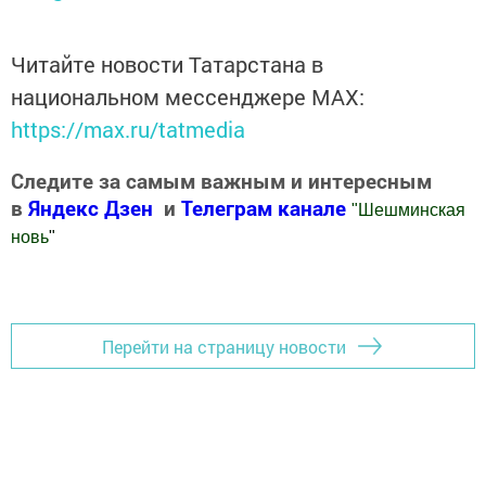
Читайте новости Татарстана в
национальном мессенджере MАХ:
https://max.ru/tatmedia
Следите за самым важным и интересным
в
Яндекс Дзен
и
Телеграм канале
"
Шешминская
новь
"
Добавить Шешминскую новь в Яндекс.Новости
Перейти на страницу новости