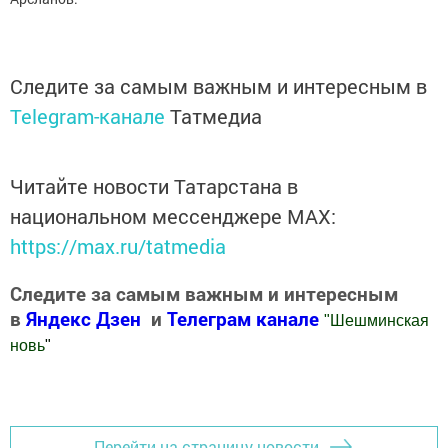
Следите за самым важным и интересным в
Telegram-канале
Татмедиа
Читайте новости Татарстана в
национальном мессенджере MАХ:
https://max.ru/tatmedia
Следите за самым важным и интересным
в
Яндекс Дзен
и
Телеграм канале
"
Шешминская
новь
"
Добавить Шешминскую новь в Яндекс.Новости
Перейти на страницу новости