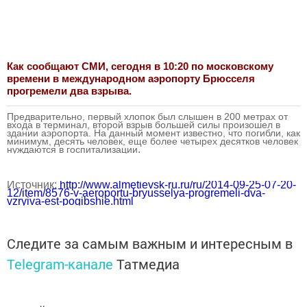
Как сообщают СМИ, сегодня в 10:20 по московскому
времени в международном аэропорту Брюсселя
прогремели два взрыва.
Предварительно, первый хлопок был слышен в 200 метрах от
входа в терминал, второй взрыв большей силы произошел в
здании аэропорта. На данный момент известно, что погибли, как
минимум, десять человек, еще более четырех десятков человек
.
нуждаются в госпитализации
Источник:
http://www.almetievsk-ru.ru/ru/2014-09-25-07-20-
12/item/8576-v-aeroportu-bryusselya-progremeli-dva-
vzryiva-est-pogibshie.html
Следите за самым важным и интересным в
Telegram-канале
Татмедиа