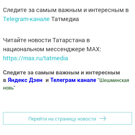
Следите за самым важным и интересным в
Telegram-канале
Татмедиа
Читайте новости Татарстана в
национальном мессенджере MАХ:
https://max.ru/tatmedia
Следите за самым важным и интересным
в
Яндекс Дзен
и
Телеграм канале
"
Шешминская
новь
"
Добавить Шешминскую новь в Яндекс.Новости
Перейти на страницу новости