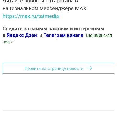
Читайте новости Татарстана в
национальном мессенджере MАХ:
https://max.ru/tatmedia
Следите за самым важным и интересным
в
Яндекс Дзен
и
Телеграм канале
"
Шешминская
новь
"
Добавить Шешминскую новь в Яндекс.Новости
Перейти на страницу новости