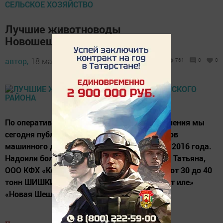
СЕЛЬСКОЕ ХОЗЯЙСТВО
Лучшие животноводы
Новошешминского района
автор,
18 марта 2016 - 06:20
761
0
0
По оперативным данным райсельхозуправления мы
сегодня публикуем имена лучших операторов
машинного доения по итогам двух месяцев 2016 года.
Надоили более 40 тонн молока: ЩИПАНОВА Татьяна,
ООО КФХ «Козлова М.И.» - 40,6 тн Надоили от 30 до 40
тонн ШИШКИНА Альфинур, филиал ООО «Сэт иле»
«Новая Шешма» отд. Тубылгытау - 38,2...