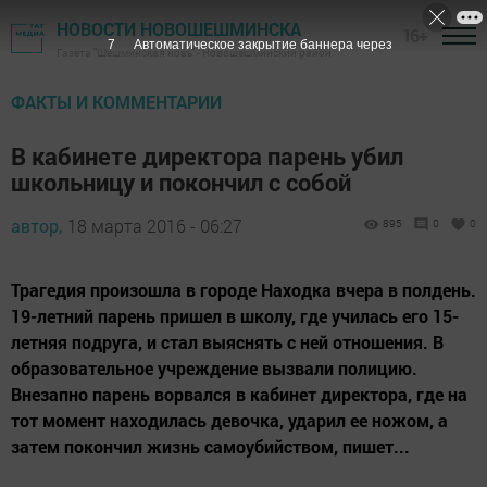
НОВОСТИ НОВОШЕШМИНСКА
16+
7
Автоматическое закрытие баннера через
Газета "Шешминская новь" - Новошешминский район
ФАКТЫ И КОММЕНТАРИИ
В кабинете директора парень убил
школьницу и покончил с собой
автор,
18 марта 2016 - 06:27
895
0
0
Трагедия произошла в городе Находка вчера в полдень.
19-летний парень пришел в школу, где училась его 15-
летняя подруга, и стал выяснять с ней отношения. В
образовательное учреждение вызвали полицию.
Внезапно парень ворвался в кабинет директора, где на
тот момент находилась девочка, ударил ее ножом, а
затем покончил жизнь самоубийством, пишет...