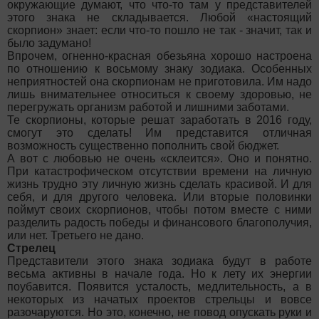
окружающие думают, что что-то там у представителей
этого знака не складывается. Любой «настоящий
скорпион» знает: если что-то пошло не так - значит, так и
было задумано!
Впрочем, огненно-красная обезьяна хорошо настроена
по отношению к восьмому знаку зодиака. Особенных
неприятностей она скорпионам не приготовила. Им надо
лишь внимательнее относиться к своему здоровью, не
перегружать организм работой и лишними заботами.
Те скорпионы, которые решат заработать в 2016 году,
смогут это сделать! Им представится отличная
возможность существенно пополнить свой бюджет.
А вот с любовью не очень «склеится». Оно и понятно.
При катастрофическом отсутствии времени на личную
жизнь трудно эту личную жизнь сделать красивой. И для
себя, и для другого человека. Или вторые половинки
поймут своих скорпионов, чтобы потом вместе с ними
разделить радость победы и финансового благополучия,
или нет. Третьего не дано.
Стрелец
Представители этого знака зодиака будут в работе
весьма активны в начале года. Но к лету их энергии
поубавится. Появится усталость, медлительность, а в
некоторых из начатых проектов стрельцы и вовсе
разочаруются. Но это, конечно, не повод опускать руки и