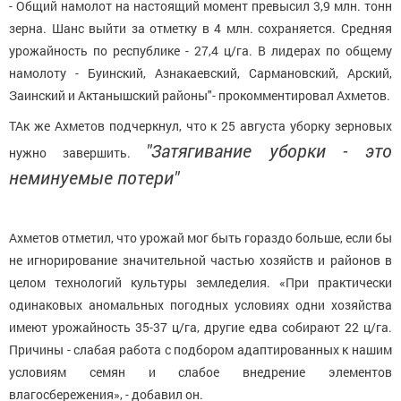
- Общий намолот на настоящий момент превысил 3,9 млн. тонн
зерна. Шанс выйти за отметку в 4 млн. сохраняется. Средняя
урожайность по республике - 27,4 ц/га. В лидерах по общему
намолоту - Буинский, Азнакаевский, Сармановский, Арский,
Заинский и Актанышский районы"- прокомментировал Ахметов.
ТАк же Ахметов подчеркнул, что к 25 августа уборку зерновых
"Затягивание уборки - это
нужно завершить.
неминуемые потери"
Ахметов отметил, что урожай мог быть гораздо больше, если бы
не игнорирование значительной частью хозяйств и районов в
целом технологий культуры земледелия. «При практически
одинаковых аномальных погодных условиях одни хозяйства
имеют урожайность 35-37 ц/га, другие едва собирают 22 ц/га.
Причины - слабая работа с подбором адаптированных к нашим
условиям семян и слабое внедрение элементов
влагосбережения», - добавил он.