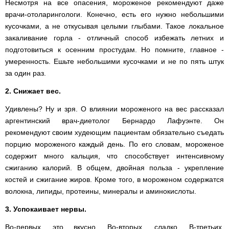
Несмотря на все опасения, мороженое рекомендуют даже
врачи-отоларингологи. Конечно, есть его нужно небольшими
кусочками, а не откусывая целыми глыбами. Такое локальное
закаливание горла - отличный способ избежать летних и
подготовиться к осенним простудам. Но помните, главное -
умеренность. Ешьте небольшими кусочками и не по пять штук
за один раз.
2. Снижает вес.
Удивлены? Ну и зря. О влиянии мороженого на вес рассказал
аргентинский врач-диетолог
Бернардо
Лафуэнте. Он
рекомендуют своим худеющим пациентам обязательно съедать
порцию мороженого каждый день. По его словам, мороженое
содержит много кальция, что способствует интенсивному
сжиганию калорий. В общем, двойная польза - укрепление
костей и сжигание жиров. Кроме того, в мороженом содержатся
волокна, липиды, протеины, минералы и аминокислоты.
3. Успокаивает нервы.
Во-первых, это вкусно. Во-вторых, сладко. В-третьих,