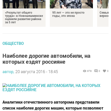
«Результат общего
95 лет — это не просто
Семья Г
труда»: в Новошешминске
годы, это эпоха
верност
оценили развитие района
за 5 лет
ОБЩЕСТВО
Наиболее дорогие автомобили, на
которых ездят россияне
автор,
20 августа 2016 - 18:45
878
0
0
Аналитики отечественного автопрома представили
список наиболее дорогих машин, которые позволяют