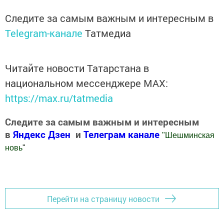
Следите за самым важным и интересным в
Telegram-канале
Татмедиа
Читайте новости Татарстана в
национальном мессенджере MАХ:
https://max.ru/tatmedia
Следите за самым важным и интересным
в
Яндекс Дзен
и
Телеграм канале
"
Шешминская
новь
"
Добавить Шешминскую новь в Яндекс.Новости
Перейти на страницу новости