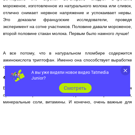
мороженое, изготовленное из натурального молока или сливок,
отлично снимает нервное напряжение и успокаивает нервы.
Это доказали французские исследователи, проведя
эксперимент на сотне участников. Половине давали мороженое,
второй половине стакан молока. Первым было намного лучше!
А все потому, что в натуральном пломбире содержится
аминокислота триптофан. Именно она способствует выработке
серотонина - «гормона счастья».
А вы уже видели новое видео Tatmedia
Junior?
4. Нормализует обмен веществ.
Cмотреть
В настоящем мороженом содержится около ста ценных для
организма веществ: аминокислоты, различные жирные кислоты,
минеральные соли, витамины. И конечно, очень важные для
обмена веществ ферменты. Собственно, потому и рекомендует
бразильский диетолог мороженое всем худеющим (см. пункт 2).
5. Улучшает сон.