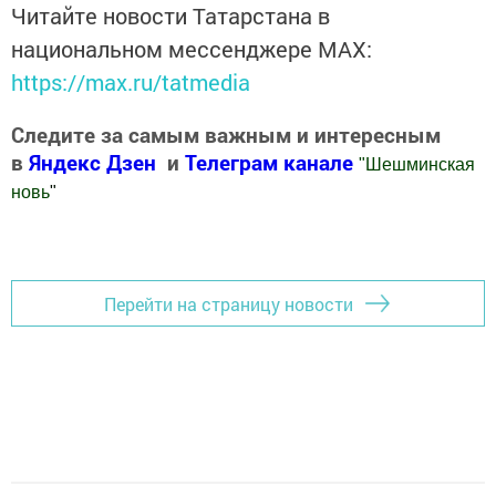
Читайте новости Татарстана в
национальном мессенджере MАХ:
https://max.ru/tatmedia
Следите за самым важным и интересным
в
Яндекс Дзен
и
Телеграм канале
"
Шешминская
новь
"
Добавить Шешминскую новь в Яндекс.Новости
Перейти на страницу новости