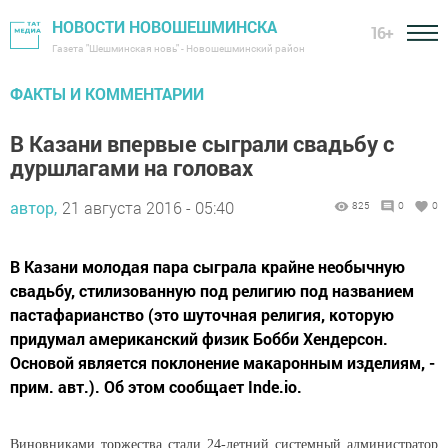
НОВОСТИ НОВОШЕШМИНСКА
16+
Газета "Шешминская новь" - Новошешминский район
ФАКТЫ И КОММЕНТАРИИ
В Казани впервые сыграли свадьбу с
дуршлагами на головах
автор,
21 августа 2016 - 05:40
825
0
0
В Казани молодая пара сыграла крайне необычную
свадьбу, стилизованную под религию под названием
пастафарианство (это шуточная религия, которую
придумал американский физик Бобби Хендерсон.
Основой является поклонение макаронным изделиям, -
прим. авт.). Об этом сообщает Inde.io.
Виновниками торжества стали 24-летний системный администратор