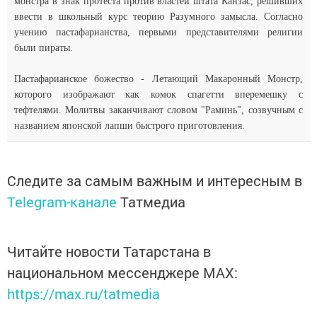
монстра в знак протеста против властей штата Канзас, решивших
ввести в школьный курс теорию Разумного замысла. Согласно
учению пастафарианства, первыми представителями религии
были пираты.
Пастафарианское божество - Летающий Макаронный Монстр,
которого изображают как комок спагетти вперемешку с
тефтелями. Молитвы заканчивают словом "Раминь", созвучным с
названием японской лапши быстрого приготовления.
Следите за самым важным и интересным в
Telegram-канале
Татмедиа
Читайте новости Татарстана в
национальном мессенджере MАХ:
https://max.ru/tatmedia