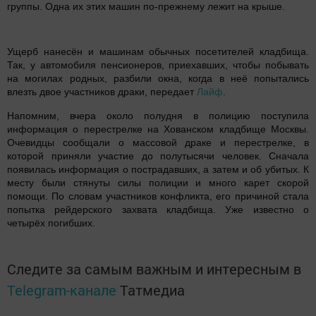
группы. Одна их этих машин по-прежнему лежит на крыше.
Ущерб нанесён и машинам обычных посетителей кладбища.
Так, у автомобиля пенсионеров, приехавших, чтобы побывать
на могилах родных, разбили окна, когда в неё попытались
влезть двое участников драки, передает
Лайф
.
Напомним, вчера около полудня в полицию поступила
информация о перестрелке на Хованском кладбище Москвы.
Очевидцы сообщали о массовой драке и перестрелке, в
которой приняли участие до полутысячи человек. Сначала
появилась информация о пострадавших, а затем и об убитых. К
месту были стянуты силы полиции и много карет скорой
помощи. По словам участников конфликта, его причиной стала
попытка рейдерского захвата кладбища. Уже известно о
четырёх погибших.
Следите за самым важным и интересным в
Telegram-канале
Татмедиа