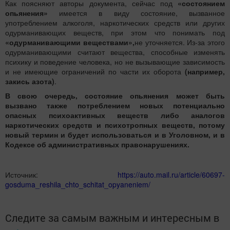
Как поясняют авторы документа, сейчас под
«состоянием
опьянения»
имеется в виду состояние, вызванное
употреблением алкоголя, наркотических средств или других
одурманивающих веществ, при этом что понимать под
«одурманивающими веществами»,
не уточняется. Из-за этого
одурманивающими считают вещества, способные изменять
психику и поведение человека, но не вызывающие зависимость
и не имеющие ограничений по части их оборота
(например,
закись азота)
.
В свою очередь, состояние опьянения может быть
вызвано также потреблением новых потенциально
опасных психоактивных веществ либо аналогов
наркотических средств и психотропных веществ, потому
новый термин и будет использоваться и в Уголовном, и в
Кодексе об административных правонарушениях.
Источник:
https://auto.mail.ru/article/60697-
gosduma_reshila_chto_schitat_opyaneniem/
Следите за самым важным и интересным в