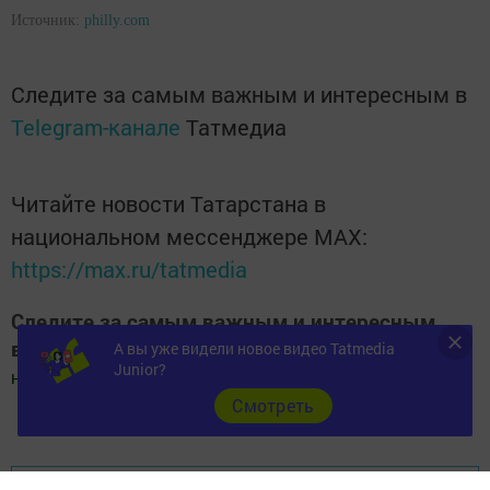
Источник:
philly.com
Следите за самым важным и интересным в
Telegram-канале
Татмедиа
Читайте новости Татарстана в
национальном мессенджере MАХ:
https://max.ru/tatmedia
Следите за самым важным и интересным
в
Яндекс Дзен
и
Телеграм канале
А вы уже видели новое видео Tatmedia
"
Шешминская
Junior?
новь
"
Cмотреть
Добавить Шешминскую новь в Яндекс.Новости
Перейти на страницу новости