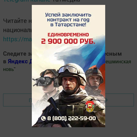
Читайте новости Татарстана в
национальном мессенджере MАХ:
https://max.ru/tatmedia
Следите за самым важным и интересным
в
Яндекс Дзен
и
Телеграм канале
"
Шешминская
новь
"
Добавить Шешминскую новь в Яндекс.Новости
Перейти на страницу новости