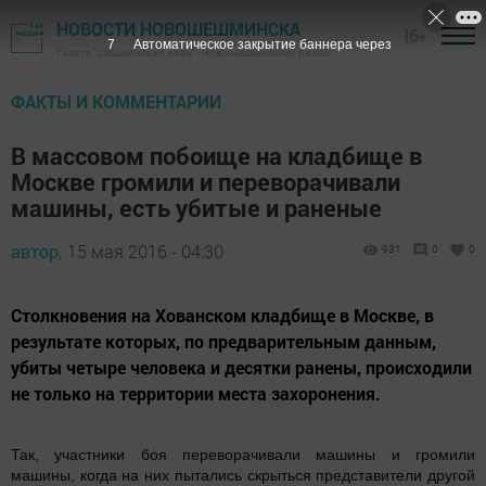
НОВОСТИ НОВОШЕШМИНСКА
16+
7
Автоматическое закрытие баннера через
Газета "Шешминская новь" - Новошешминский район
ФАКТЫ И КОММЕНТАРИИ
В массовом побоище на кладбище в
Москве громили и переворачивали
машины, есть убитые и раненые
автор,
15 мая 2016 - 04:30
931
0
0
Столкновения на Хованском кладбище в Москве, в
результате которых, по предварительным данным,
убиты четыре человека и десятки ранены, происходили
не только на территории места захоронения.
Так, участники боя переворачивали машины и громили
машины, когда на них пытались скрыться представители другой