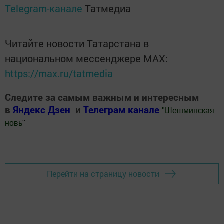
Telegram-канале
Татмедиа
Читайте новости Татарстана в
национальном мессенджере MАХ:
https://max.ru/tatmedia
Следите за самым важным и интересным
в
Яндекс Дзен
и
Телеграм канале
"
Шешминская
новь
"
Добавить Шешминскую новь в Яндекс.Новости
Перейти на страницу новости