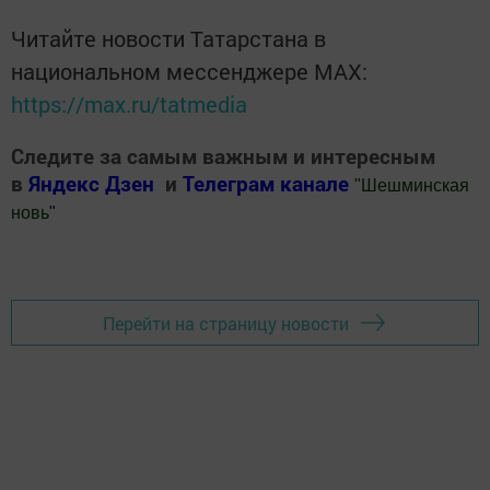
Читайте новости Татарстана в
национальном мессенджере MАХ:
https://max.ru/tatmedia
Следите за самым важным и интересным
в
Яндекс Дзен
и
Телеграм канале
"
Шешминская
новь
"
Добавить Шешминскую новь в Яндекс.Новости
Перейти на страницу новости