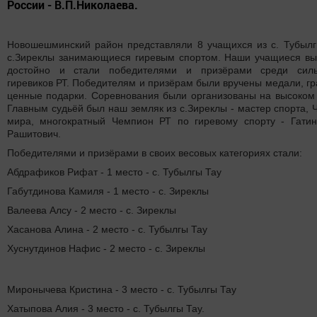
России - В.П.Николаева.
Новошешминский район представляли 8 учащихся из с. Тубылг
с.Зиреклы занимающиеся гиревым спортом. Наши учащиеся вы
достойно и стали победителями и призёрами среди сил
гиревиков РТ. Победителям и призёрам были вручены медали, г
ценные подарки. Соревнования были организованы на высоком 
Главным судьёй был наш земляк из с.Зиреклы - мастер спорта,
мира, многократный Чемпион РТ по гиревому спорту - Гати
Рашитович.
Победителями и призёрами в своих весовых категориях стали:
Абдрафиков Рифат - 1 место - с. Тубылгы Тау
Габутдинова Камиля - 1 место - с. Зиреклы
Валеева Алсу - 2 место - с. Зиреклы
Хасанова Алина - 2 место - с. Тубылгы Тау
Хуснутдинов Нафис - 2 место - с. Зиреклы
Миронычева Кристина - 3 место - с. Тубылгы Тау
Хатыпова Алия - 3 место - с. Тубылгы Тау.