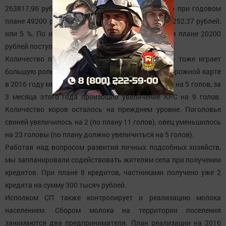
263817,96 рублей, или 22 %; налог на имущество при годовом
плане 49200 рублей за 3 месяца собран в сумме 252,37 рублей,
или 5 %. По иным платным услугам при годовом плане 20200
рублей поступление составило 5121,10 рублей.
Количество поголовья скота в частном секторе тоже играет
большую роль в улучшении жизни сельчан. По дорожной карте
в 2016 году мы должны увеличить поголовье КРС на 5 голов, за
3 месяца этого года произошло увеличение КРС на 9 голов.
Количество коров осталось на прежднем уровне. Поголовье
свиней увеличилось на 2 (по плану 11 голов), овец уменьшилось
на 23 головы (по плану должно увеличиться на 5 голов).
Работая над вопросом развития личных подсобных хозяйств,
мы запланировали содействовать жителям села при получении
кредитов. При плане 8 кредитов, частниками получено уже 2
кредита на сумму 300 тысяч рублей.
Исполком СП также контролирует и реализацию молока
населением. Сбором молока на территории поселения
занимаются два предпринимателя. План реализации на 2016