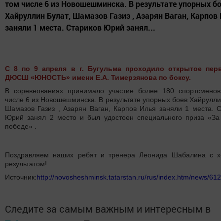
том числе 6 из Новошешминска. В результате упорных б
Хайруллин Булат, Шамазов Газиз , Азарян Ваган, Карпов
заняли 1 места. Стариков Юрий занял...
C 8 по 9 апреля в г. Бугульма проходило открытое пер
ДЮСШ «ЮНОСТЬ» имени Е.А. Тимерзянова по боксу.
В соревнованиях принимало участие более 180 спортсменов
числе 6 из Новошешминска. В результате упорных боев Хайрулли
Шамазов Газиз , Азарян Ваган, Карпов Илья заняли 1 места. 
Юрий занял 2 место и был удостоен специального приза «За
победе» .
Поздравляем наших ребят и тренера Леонида Шабалина с 
результатом!
Источник:
http://novosheshminsk.tatarstan.ru/rus/index.htm/news/61
Следите за самым важным и интересным в