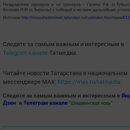
Поздравляем призеров и их тренеров - Гатина Р.А. (с.Тубылг
Валеева И.М.(с.Зиреклы) с победой и желаем дальнейших успехо
Источник:
http://novosheshminsk.tatarstan.ru/rus/index.htm/news/61
Следите за самым важным и интересным в
Telegram-канале
Татмедиа
Читайте новости Татарстана в национальном
мессенджере MАХ:
https://max.ru/tatmedia
Следите за самым важным и интересным в
Ян
Дзен
и
Телеграм канале
"
Шешминская новь
"
Добавить Шешминскую новь в Яндекс.Новости