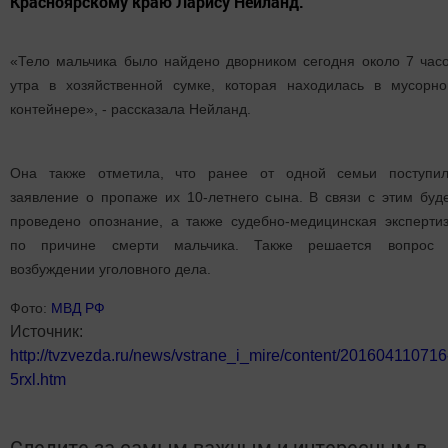
Красноярскому краю Ларису Нейланд.
«Тело мальчика было найдено дворником сегодня около 7 час
утра в хозяйственной сумке, которая находилась в мусорн
контейнере», - рассказала Нейланд.
Она также отметила, что ранее от одной семьи поступи
заявление о пропаже их 10-летнего сына. В связи с этим буд
проведено опознание, а также судебно-медицинская эксперти
по причине смерти мальчика. Также решается вопрос
возбуждении уголовного дела.
Фото:
МВД РФ
Источник:
http://tvzvezda.ru/news/vstrane_i_mire/content/201604110716
5rxl.htm
Следите за самым важным и интересным в