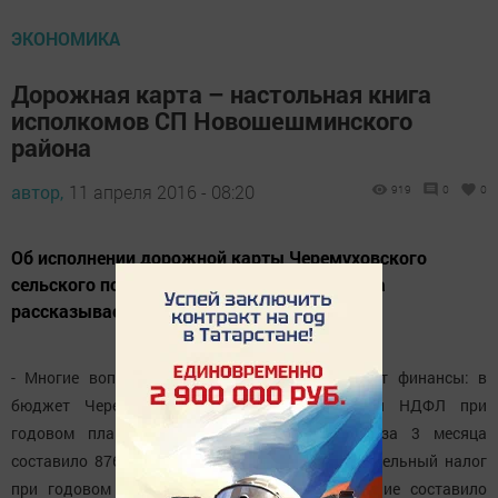
ЭКОНОМИКА
Дорожная карта – настольная книга
исполкомов СП Новошешминского
района
автор,
11 апреля 2016 - 08:20
919
0
0
Об исполнении дорожной карты Черемуховского
сельского поселения за 1 квартал 2016 года
рассказывает глава СП Елена Сальцина:
- Многие вопросы сельского поселения решают финансы: в
бюджет Черемуховского сельского поселения НДФЛ при
годовом плане 439100 рублей, выполнение за 3 месяца
составило 87653 рубля 88 копеек, или 20 %; земельный налог
при годовом плане 1200000 рублей, выполнение составило