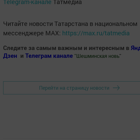
Telegram-канале
Татмедиа
Читайте новости Татарстана в национальном
мессенджере MАХ:
https://max.ru/tatmedia
Следите за самым важным и интересным в
Ян
Дзен
и
Телеграм канале
"
Шешминская новь
"
Добавить Шешминскую новь в Яндекс.Новости
Перейти на страницу новости