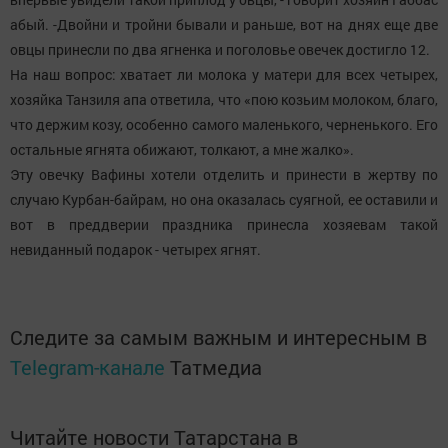
абый. -Двойни и тройни бывали и раньше, вот на днях еще две
овцы принесли по два ягненка и поголовье овечек достигло 12.
На наш вопрос: хватает ли молока у матери для всех четырех,
хозяйка Танзиля апа ответила, что «пою козьим молоком, благо,
что держим козу, особенно самого маленького, черненького. Его
остальные ягнята обижают, толкают, а мне жалко».
Эту овечку Вафины хотели отделить и принести в жертву по
случаю Курбан-байрам, но она оказалась суягной, ее оставили и
вот в преддверии праздника принесла хозяевам такой
невиданный подарок - четырех ягнят.
Следите за самым важным и интересным в
Telegram-канале
Татмедиа
Читайте новости Татарстана в