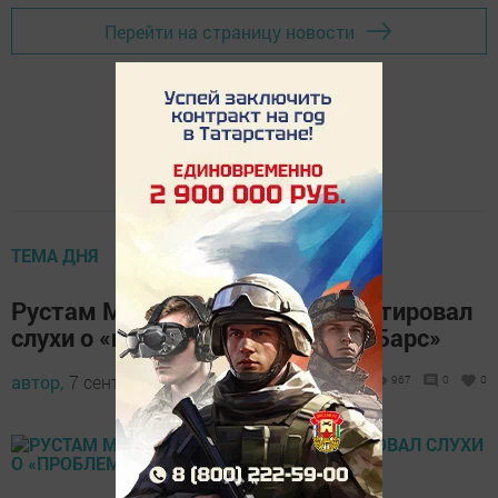
Перейти на страницу новости
ТЕМА ДНЯ
Рустам Минниханов прокомментировал
слухи о «проблемах» банка «Ак Барс»
автор,
7 сентября 2017 - 05:25
967
0
0