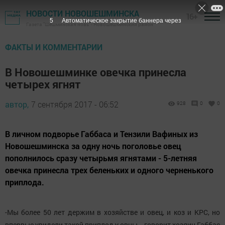
НОВОСТИ НОВОШЕШМИНСКА
16+
4
Автоматическое закрытие баннера через
Газета "Шешминская новь" - Новошешминский район
ФАКТЫ И КОММЕНТАРИИ
В Новошешминке овечка принесла
четырех ягнят
автор,
7 сентября 2017 - 06:52
928
0
0
В личном подворье Габбаса и Тензили Вафиных из
Новошешминска за одну ночь поголовье овец
пополнилось сразу четырьмя ягнятами - 5-летняя
овечка принесла трех беленьких и одного черненького
приплода.
-Мы более 50 лет держим в хозяйстве и овец, и коз и КРС, но
впервые увидели такой приплод у овцы, - говорит хозяин Габбас