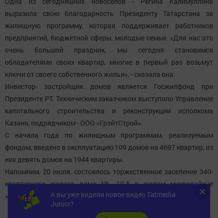
Одна из сегодняшних новоселов - Регина Калимуллина
выразила свою благодарность Президенту Татарстана за
жилищную программу, которая поддерживает работников
предприятий, бюджетной сферы, молодые семьи. «Для нас это
очень большой праздник, мы сегодня становимся
обладателями своих квартир, многие в первый раз возьмут
ключи от своего собственного жилья», - сказала она.
Инвестор- застройщик домов является Госжилфонд при
Президенте РТ. Техническим заказчиком выступило Управление
капитального строительства и реконструкции исполкома
Казани, подрядчиком - ООО «ГрэйтСтрой».
С начала года по жилищным программам, реализуемым
фондом, введено в эксплуатацию 109 домов на 4697 квартир, из
них девять домов на 1944 квартиры.
Напомним, 20 июля, состоялось торжественное заселение 340-
квартирного жилого дома № 10-5 в жилом микрорайоне
А вы уже видели новое видео Tatmedia
«Салават Купере».
Junior?