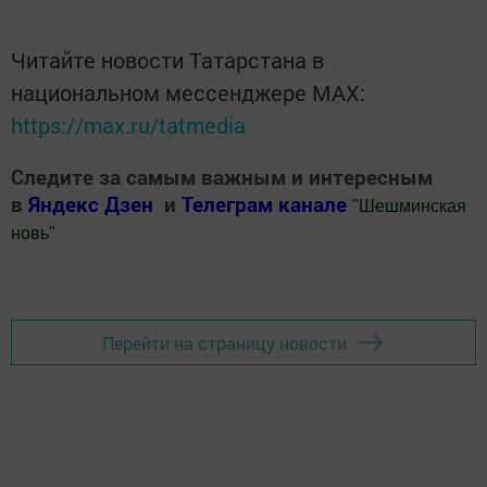
Читайте новости Татарстана в
национальном мессенджере MАХ:
https://max.ru/tatmedia
Следите за самым важным и интересным
в
Яндекс Дзен
и
Телеграм канале
"
Шешминская
новь
"
Добавить Шешминскую новь в Яндекс.Новости
Перейти на страницу новости