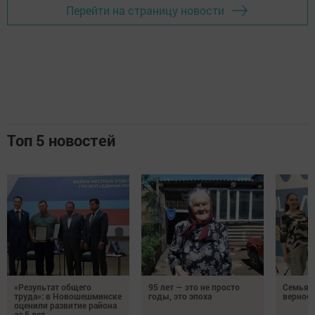
Перейти на страницу новости
Топ 5 новостей
«Результат общего
95 лет — это не просто
Семья Г
труда»: в Новошешминске
годы, это эпоха
верност
оценили развитие района
за 5 лет