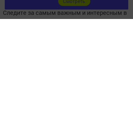
Cмотреть
Следите за самым важным и интересным в
Telegram-канале
Татмедиа
Читайте новости Татарстана в
национальном мессенджере MАХ:
https://max.ru/tatmedia
Следите за самым важным и интересным
в
Яндекс Дзен
и
Телеграм канале
"
Шешминская
новь
"
Добавить Шешминскую новь в Яндекс.Новости
Перейти на страницу новости