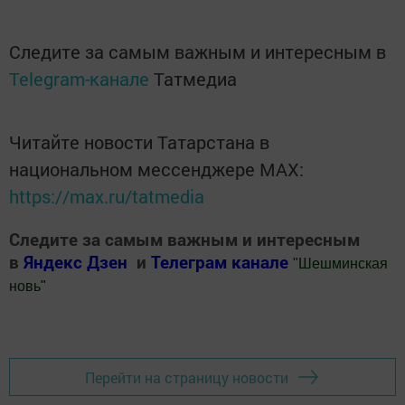
Следите за самым важным и интересным в
Telegram-канале
Татмедиа
Читайте новости Татарстана в
национальном мессенджере MАХ:
https://max.ru/tatmedia
Следите за самым важным и интересным
в
Яндекс Дзен
и
Телеграм канале
"
Шешминская
новь
"
Добавить Шешминскую новь в Яндекс.Новости
Перейти на страницу новости