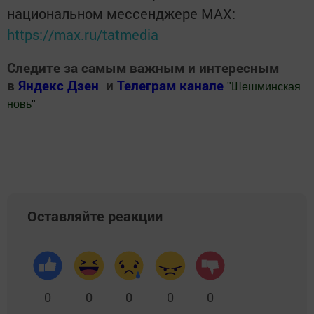
национальном мессенджере MАХ:
https://max.ru/tatmedia
Следите за самым важным и интересным
в
Яндекс Дзен
и
Телеграм канале
"
Шешминская
новь
"
Добавить Шешминскую новь в Яндекс.Новости
Оставляйте реакции
0
0
0
0
0