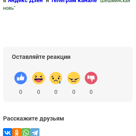
"
Шешминская
новь
"
Добавить Шешминскую новь в Яндекс.Новости
Оставляйте реакции
0
0
0
0
0
Расскажите друзьям