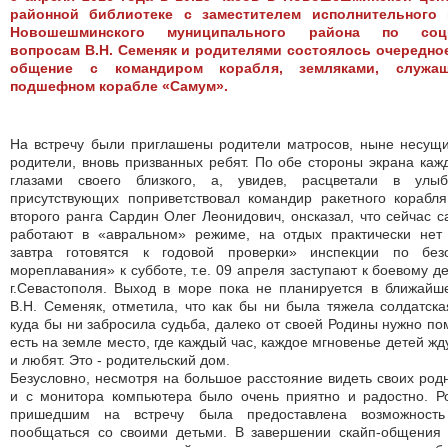
районной библиотеке с заместителем исполнительного 
Новошешминского муниципального района по соц
вопросам В.Н. Семеняк и родителями состоялось очередно
общение с командиром корабля, земляками, служа
подшефном корабле «Самум».
На встречу были приглашены родители матросов, ныне несущи
родители, вновь призванных ребят. По обе стороны экрана каж
глазами своего близкого, а, увидев, расцветали в улыб
присутствующих поприветствовал командир ракетного корабля
второго ранга Сардин Олег Леонидович, онсказал, что сейчас 
работают в «авральном» режиме, на отдых практически нет
завтра готовятся к годовой проверки» инспекции по безо
мореплавания» к субботе, т.е. 09 апреля заступают к боевому д
г.Севастополя. Выход в море пока не планируется в ближайш
В.Н. Семеняк, отметила, что как бы ни была тяжела солдатска
куда бы ни забросила судьба, далеко от своей Родины нужно пом
есть на земле место, где каждый час, каждое мгновенье детей жд
и любят. Это - родительский дом.
Безусловно, несмотря на большое расстояние видеть своих родн
и с монитора компьютера было очень приятно и радостно. Р
пришедшим на встречу была предоставлена возможность
пообщаться со своими детьми. В завершении скайп-общения