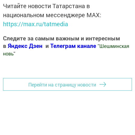
Читайте новости Татарстана в
национальном мессенджере MАХ:
https://max.ru/tatmedia
Следите за самым важным и интересным
в
Яндекс Дзен
и
Телеграм канале
"
Шешминская
новь
"
Добавить Шешминскую новь в Яндекс.Новости
Перейти на страницу новости