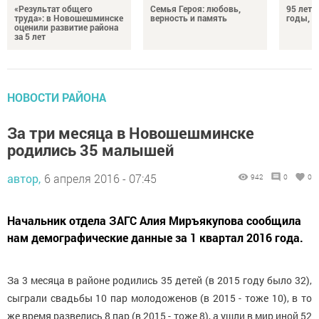
«Результат общего
Семья Героя: любовь,
95 лет 
труда»: в Новошешминске
верность и память
годы, э
оценили развитие района
за 5 лет
НОВОСТИ РАЙОНА
За три месяца в Новошешминске
родились 35 малышей
автор,
6 апреля 2016 - 07:45
942
0
0
Начальник отдела ЗАГС Алия Миръякупова сообщила
нам демографические данные за 1 квартал 2016 года.
За 3 месяца в районе родились 35 детей (в 2015 году было 32),
сыграли свадьбы 10 пар молодоженов (в 2015 - тоже 10), в то
же время развелись 8 пар (в 2015 - тоже 8), а ушли в мир иной 52