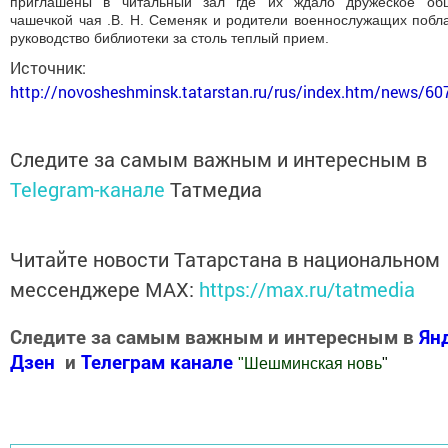
приглашены в читальный зал где их ждало дружеское об
чашечкой чая .В. Н. Семеняк и родители военнослужащих побл
руководство библиотеки за столь теплый прием.
Источник:
http://novosheshminsk.tatarstan.ru/rus/index.htm/news/6
Следите за самым важным и интересным в
Telegram-канале
Татмедиа
Читайте новости Татарстана в национальном
мессенджере MАХ:
https://max.ru/tatmedia
Следите за самым важным и интересным в
Ян
Дзен
и
Телеграм канале
"
Шешминская новь
"
Добавить Шешминскую новь в Яндекс.Новости