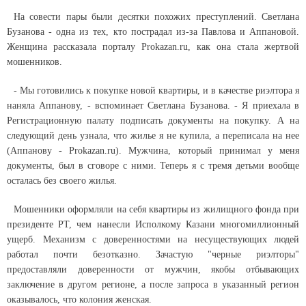
На совести пары были десятки похожих преступлений. Светлана
Бузанова - одна из тех, кто пострадал из-за Павлова и Аппановой.
Женщина рассказала порталу Prokazan.ru, как она стала жертвой
мошенников.
- Мы готовились к покупке новой квартиры, и в качестве риэлтора я
наняла Аппанову, - вспоминает Светлана Бузанова. - Я приехала в
Регистрационную палату подписать документы на покупку. А на
следующий день узнала, что жилье я не купила, а переписала на нее
(Аппанову - Prokazan.ru). Мужчина, который принимал у меня
документы, был в сговоре с ними. Теперь я с тремя детьми вообще
осталась без своего жилья.
Мошенники оформляли на себя квартиры из жилищного фонда при
президенте РТ, чем нанесли Исполкому Казани многомиллионный
ущерб. Механизм с доверенностями на несуществующих людей
работал почти безотказно. Зачастую "черные риэлторы"
предоставляли доверенности от мужчин, якобы отбывающих
заключение в другом регионе, а после запроса в указанный регион
оказывалось, что колония женская.