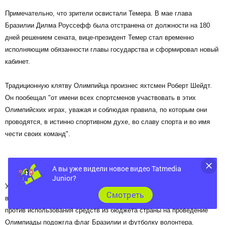
Примечательно, что зрители освистали Темера. В мае глава
Бразилии Дилма Роуссефф была отстранена от должности на 180
дней решением сената, вице-президент Темер стал временно
исполняющим обязанности главы государства и сформировал новый
кабинет.
Традиционную клятву Олимпийца произнес яхтсмен Роберт Шейдт.
Он пообещал "от имени всех спортсменов участвовать в этих
Олимпийских играх, уважая и соблюдая правила, по которым они
проводятся, в истинно спортивном духе, во славу спорта и во имя
чести своих команд".
А вы уже видели новое видео Tatmedia
Junior?
У стен стадиона "Маракана" в процессе церемонии открытия Игр
Cмотреть
вспыхнули беспорядки. Группа молодых людей в знак протеста
против использования средств из бюджета страны на проведение
Олимпиады подожгла флаг Бразилии и футболку волонтера.