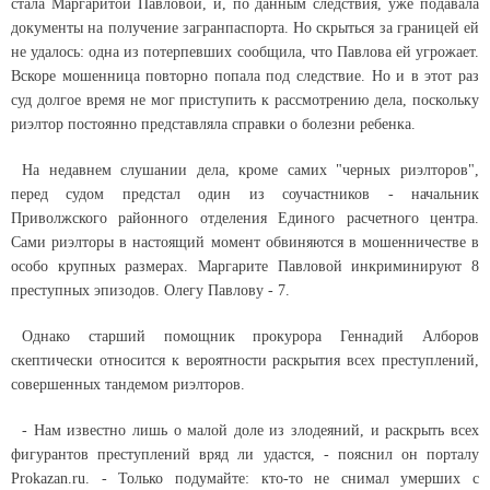
стала Маргаритой Павловой, и, по данным следствия, уже подавала
документы на получение загранпаспорта. Но скрыться за границей ей
не удалось: одна из потерпевших сообщила, что Павлова ей угрожает.
Вскоре мошенница повторно попала под следствие. Но и в этот раз
суд долгое время не мог приступить к рассмотрению дела, поскольку
риэлтор постоянно представляла справки о болезни ребенка.
На недавнем слушании дела, кроме самих "черных риэлторов",
перед судом предстал один из соучастников - начальник
Приволжского районного отделения Единого расчетного центра.
Сами риэлторы в настоящий момент обвиняются в мошенничестве в
особо крупных размерах. Маргарите Павловой инкриминируют 8
преступных эпизодов. Олегу Павлову - 7.
Однако старший помощник прокурора Геннадий Алборов
скептически относится к вероятности раскрытия всех преступлений,
совершенных тандемом риэлторов.
- Нам известно лишь о малой доле из злодеяний, и раскрыть всех
фигурантов преступлений вряд ли удастся, - пояснил он порталу
Prokazan.ru. - Только подумайте: кто-то не снимал умерших с