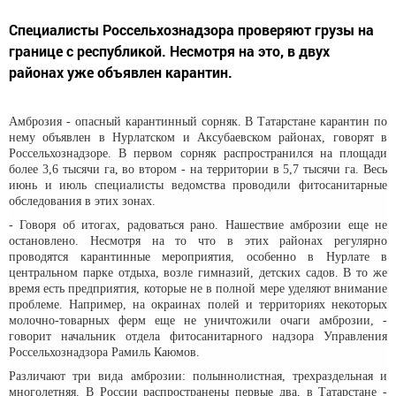
Специалисты Россельхознадзора проверяют грузы на
границе с республикой. Несмотря на это, в двух
районах уже объявлен карантин.
Амброзия - опасный карантинный сорняк. В Татарстане карантин по
нему объявлен в Нурлатском и Аксубаевском районах, говорят в
Россельхознадзоре. В первом сорняк распространился на площади
более 3,6 тысячи га, во втором - на территории в 5,7 тысячи га. Весь
июнь и июль специалисты ведомства проводили фитосанитарные
обследования в этих зонах.
- Говоря об итогах, радоваться рано. Нашествие амброзии еще не
остановлено. Несмотря на то что в этих районах регулярно
проводятся карантинные мероприятия, особенно в Нурлате в
центральном парке отдыха, возле гимназий, детских садов. В то же
время есть предприятия, которые не в полной мере уделяют внимание
проблеме. Например, на окраинах полей и территориях некоторых
молочно-товарных ферм еще не уничтожили очаги амброзии, -
говорит начальник отдела фитосанитарного надзора Управления
Россельхознадзора Рамиль Каюмов.
Различают три вида амброзии: полыннолистная, трехраздельная и
многолетняя. В России распространены первые два, в Татарстане -