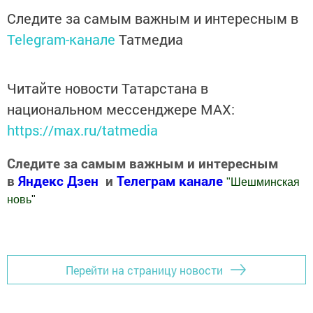
Следите за самым важным и интересным в
Telegram-канале
Татмедиа
Читайте новости Татарстана в
национальном мессенджере MАХ:
https://max.ru/tatmedia
Следите за самым важным и интересным
в
Яндекс Дзен
и
Телеграм канале
"
Шешминская
новь
"
Добавить Шешминскую новь в Яндекс.Новости
Перейти на страницу новости