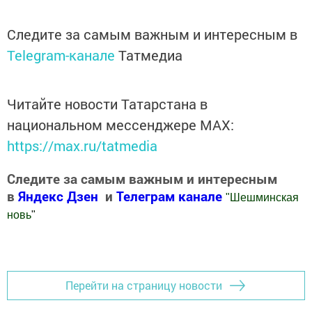
Следите за самым важным и интересным в
Telegram-канале
Татмедиа
Читайте новости Татарстана в
национальном мессенджере MАХ:
https://max.ru/tatmedia
Следите за самым важным и интересным
в
Яндекс Дзен
и
Телеграм канале
"
Шешминская
новь
"
Добавить Шешминскую новь в Яндекс.Новости
Перейти на страницу новости