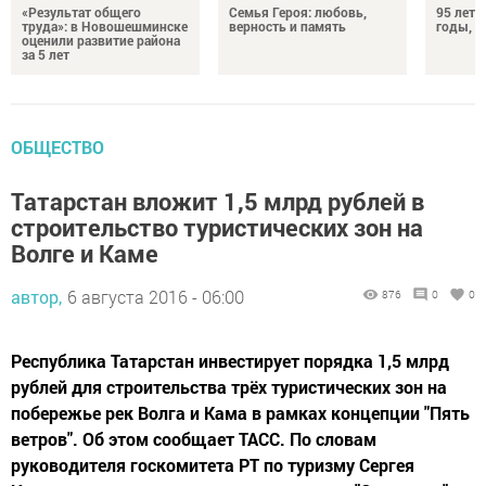
«Результат общего
Семья Героя: любовь,
95 лет 
труда»: в Новошешминске
верность и память
годы, э
оценили развитие района
за 5 лет
ОБЩЕСТВО
Татарстан вложит 1,5 млрд рублей в
строительство туристических зон на
Волге и Каме
автор,
6 августа 2016 - 06:00
876
0
0
Республика Татарстан инвестирует порядка 1,5 млрд
рублей для строительства трёх туристических зон на
побережье рек Волга и Кама в рамках концепции "Пять
ветров". Об этом сообщает ТАСС. По словам
руководителя госкомитета РТ по туризму Сергея