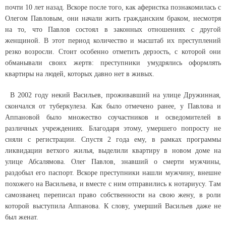
почти 10 лет назад. Вскоре после того, как аферистка познакомилась с
Олегом Павловым, они начали жить гражданским браком, несмотря
на то, что Павлов состоял в законных отношениях с другой
женщиной. В этот период количество и масштаб их преступлений
резко возросли. Стоит особенно отметить дерзость, с которой они
обманывали своих жертв: преступники умудрялись оформлять
квартиры на людей, которых давно нет в живых.
В 2002 году некий Васильев, проживавший на улице Дружинная,
скончался от туберкулеза. Как было отмечено ранее, у Павлова и
Аппановой было множество соучастников и осведомителей в
различных учреждениях. Благодаря этому, умершего попросту не
сняли с регистрации. Спустя 2 года ему, в рамках программы
ликвидации ветхого жилья, выделили квартиру в новом доме на
улице Абсалямова. Олег Павлов, знавший о смерти мужчины,
раздобыл его паспорт. Вскоре преступники нашли мужчину, внешне
похожего на Васильева, и вместе с ним отправились к нотариусу. Там
самозванец переписал право собственности на свою жену, в роли
которой выступила Аппанова. К слову, умерший Васильев даже не
был женат.