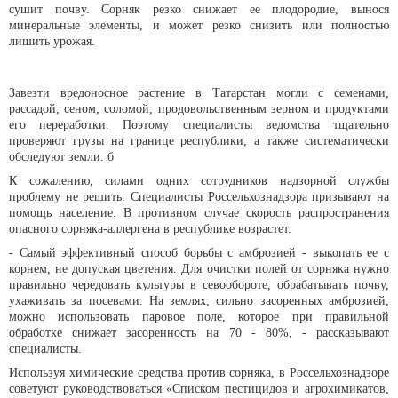
сушит почву. Сорняк резко снижает ее плодородие, вынося
минеральные элементы, и может резко снизить или полностью
лишить урожая.
Завезти вредоносное растение в Татарстан могли с семенами,
рассадой, сеном, соломой, продовольственным зерном и продуктами
его переработки. Поэтому специалисты ведомства тщательно
проверяют грузы на границе республики, а также систематически
обследуют земли. б
К сожалению, силами одних сотрудников надзорной службы
проблему не решить. Специалисты Россельхознадзора призывают на
помощь население. В противном случае скорость распространения
опасного сорняка-аллергена в республике возрастет.
- Самый эффективный способ борьбы с амброзией - выкопать ее с
корнем, не допуская цветения. Для очистки полей от сорняка нужно
правильно чередовать культуры в севообороте, обрабатывать почву,
ухаживать за посевами. На землях, сильно засоренных амброзией,
можно использовать паровое поле, которое при правильной
обработке снижает засоренность на 70 - 80%, - рассказывают
специалисты.
Используя химические средства против сорняка, в Россельхознадзоре
советуют руководствоваться «Списком пестицидов и агрохимикатов,