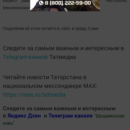
нашего района прибыли гости из Казани, Чистополя,
Мензелинского и Алексеевского районов.
Подробнее об этом читайте в «ШН» в среду, 3 мая
Следите за самым важным и интересным в
Telegram-канале
Татмедиа
Читайте новости Татарстана в
национальном мессенджере MАХ:
https://max.ru/tatmedia
Следите за самым важным и интересным
в
Яндекс Дзен
и
Телеграм канале
"
Шешминская
новь
"