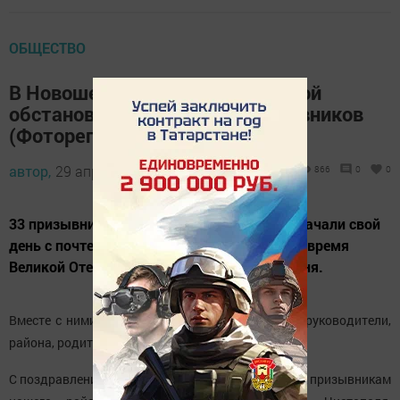
ОБЩЕСТВО
В Новошешминске в праздничной
обстановке прошел слет призывников
(Фоторепортаж)
автор,
29 апреля 2017 - 05:18
866
0
0
33 призывника новошешминского района начали свой
день с почтения памяти павшим воинам во время
Великой Отечественной войны у вечного огня.
Вместе с ними на этом митинге присутствовали руководители,
района, родители, земляки.
С поздравлениями и с напутственными словами к призывникам