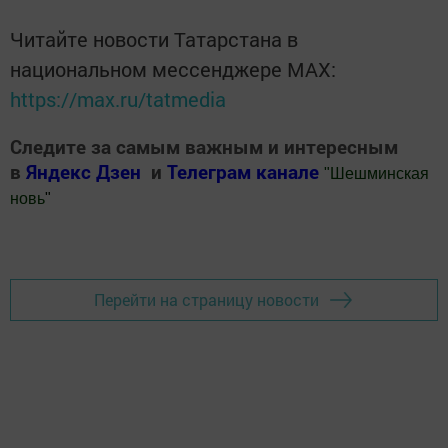
Читайте новости Татарстана в
национальном мессенджере MАХ:
https://max.ru/tatmedia
Следите за самым важным и интересным
в
Яндекс Дзен
и
Телеграм канале
"
Шешминская
новь
"
Добавить Шешминскую новь в Яндекс.Новости
Перейти на страницу новости