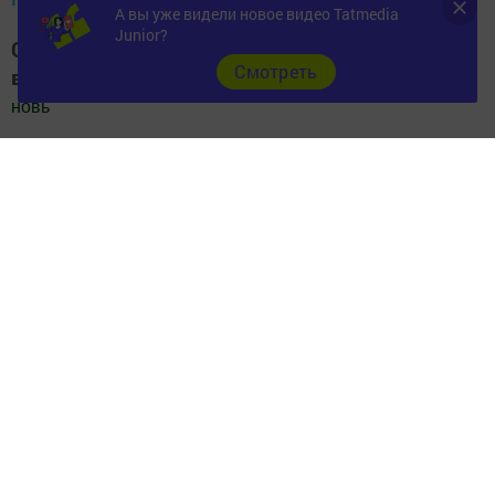
А вы уже видели новое видео Tatmedia
Junior?
Следите за самым важным и интересным
Cмотреть
в
Яндекс Дзен
и
Телеграм канале
"
Шешминская
новь
"
Добавить Шешминскую новь в Яндекс.Новости
Перейти на страницу новости