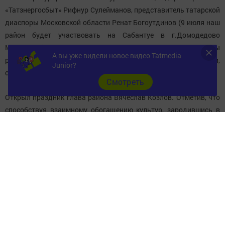
«Татзнергосбыт» Рифнур Сулейманов, представитель татарской
диаспоры Московской области Ренат Богоутдинов (9 июля наш
район будет участвовать на Сабантуе в г.Домодедово
Московской области), а также приглашенные от имени главы
А вы уже видели новое видео Tatmedia
района уважаемые в районе люди- бывшие руководители,
Junior?
специалисты хозяйств и организаций, ветераны труда.
Cмотреть
Открыл праздник глава района Вячеслав Козлов. Отметив, что
способствуя взаимному обогащению культур, зародившись в
глубине веков, этот истинно народный праздник всегда был и
остается долгожданным и радостным событием. Сабантуй
превратился в подлинное торжество народов, своим весельем,
гостеприимством, азартом состязаний и жарких схваток
борцов, он завоевывает сердца, объединяя людей всех
возрастов и национальностей.
Глава района высказал всем добрые пожелания крепкого
здоровья, счастья и благополучия. Особую благодарность он
высказал в адрес механизаторов и животноводов Сергея