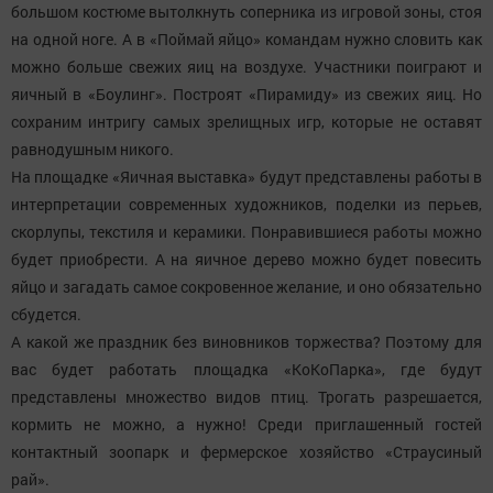
большом костюме вытолкнуть соперника из игровой зоны, стоя
на одной ноге. А в «Поймай яйцо» командам нужно словить как
можно больше свежих яиц на воздухе. Участники поиграют и
яичный в «Боулинг». Построят «Пирамиду» из свежих яиц. Но
сохраним интригу самых зрелищных игр, которые не оставят
равнодушным никого.
На площадке «Яичная выставка» будут представлены работы в
интерпретации современных художников, поделки из перьев,
скорлупы, текстиля и керамики. Понравившиеся работы можно
будет приобрести. А на яичное дерево можно будет повесить
яйцо и загадать самое сокровенное желание, и оно обязательно
сбудется.
А какой же праздник без виновников торжества? Поэтому для
вас будет работать площадка «КоКоПарка», где будут
представлены множество видов птиц. Трогать разрешается,
кормить не можно, а нужно! Среди приглашенный гостей
контактный зоопарк и фермерское хозяйство «Страусиный
рай».