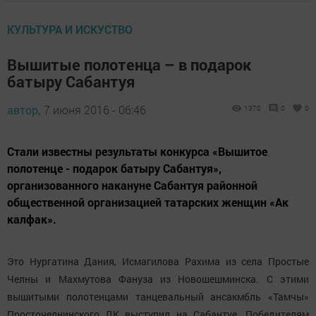
КУЛЬТУРА И ИСКУСТВО
Вышитые полотенца – в подарок
батыру Сабантуя
автор,
7 июня 2016 - 06:46
1370
0
0
Стали известны результаты конкурса «Вышитое
полотенце - подарок батыру Сабантуя»,
организованного накануне Сабантуя районной
общественной организацией татарских женщин «Ак
калфак».
Это Нургатина Дания, Исмагилова Рахима из села Простые
Челны и Махмутова Фануза из Новошешминска. С этими
вышитыми полотенцами танцевальный ансакмбль «Тамчы»
Просточелнинского ДК выступил на Сабантуе. Победителям