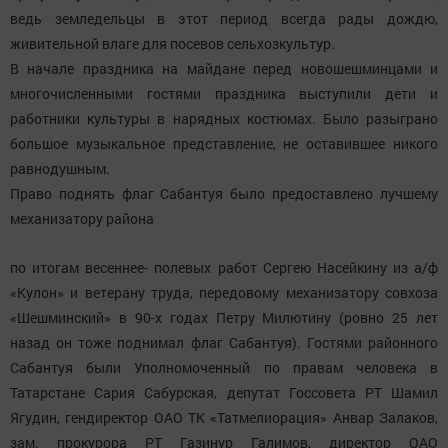
ведь земледельцы в этот период всегда рады дождю,
живительной влаге для посевов сельхозкультур.
В начале праздника на майдане перед новошешминцами и
многочисленными гостями праздника выступили дети и
работники культуры в нарядных костюмах. Было разыграно
большое музыкальное представление, не оставившее никого
равнодушным.
Право поднять флаг Сабантуя было предоставлено лучшему
механизатору района
по итогам весеннее- полевых работ Сергею Насейкину из а/ф
«Кулон» и ветерану труда, передовому механизатору
совхоза
«Шешминский» в 90-х годах Петру Милютину (ровно 25 лет
назад он тоже поднимал флаг Сабантуя). Гостями районного
Сабантуя были Уполномоченный по правам человека в
Татарстане Сария Сабурская, депутат Госсовета РТ Шамил
Ягудин, гендиректор ОАО ТК «Татмелиорация» Анвар Залаков,
зам. прокурора РТ Газинур Галимов, директор ОАО