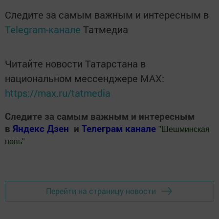
Следите за самым важным и интересным в
Telegram-канале
Татмедиа
Читайте новости Татарстана в
национальном мессенджере MАХ:
https://max.ru/tatmedia
Следите за самым важным и интересным
в
Яндекс Дзен
и
Телеграм канале
"
Шешминская
новь
"
Добавить Шешминскую новь в Яндекс.Новости
Перейти на страницу новости