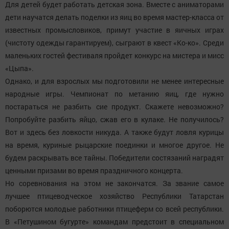
Для детей будет работать детская зона. Вместе с аниматорами
дети научатся делать поделки из яиц во время мастер-класса от
известных промысловиков, примут участие в яичных играх
(чистоту одежды гарантируем), сыграют в квест «Ко-ко». Среди
маленьких гостей фестиваля пройдет конкурс на мистера и мисс
«Цыпа».
Однако, и для взрослых мы подготовили не менее интересные
народные игры. Чемпионат по метанию яиц, где нужно
постараться не разбить сие продукт. Скажете невозможно?
Попробуйте разбить яйцо, сжав его в кулаке. Не получилось?
Вот и здесь без ловкости никуда. А также будут ловля курицы
на время, куриные рыцарские поединки и многое другое. Не
будем раскрывать все тайны. Победители состязаний наградят
ценными призами во время праздничного концерта.
Но соревнования на этом не закончатся. За звание самое
лучшее птицеводческое хозяйство Республики Татарстан
поборются молодые работники птицеферм со всей республики.
В «Петушином бугурте» командам предстоит в специальном