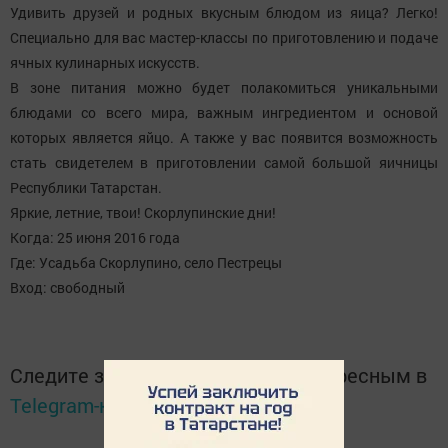
Удивить друзей и родных вкусным блюдом из яица? Легко!
Специально для вас мастер-классы по приготовлению и подаче
ячных кулинарных искусств.
В зоне питания можно будет полакомиться уникальными
блюдами со всего мира, важным ингредиентом и основой
которых является яйцо. А также у вас появится возможность
стать свидетелем в приготовлении самой большой яичницы
Республики Татарстан.
Яркие, летние, твои! Скорлупинские дни!
Когда: 25 июня 2016 года
Где: Усадьба Скорлупино, село Пестрецы
Вход: свободный
Следите за самым важным и интересным в
Telegram-канале
Татмедиа