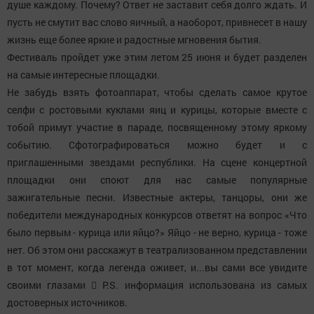
душе каждому. Почему? Ответ не заставит себя долго ждать. И
пусть не смутит вас слово яичный, а наоборот, привнесет в нашу
жизнь еще более яркие и радостные мгновения бытия.
Фестиваль пройдет уже этим летом 25 июня и будет разделен
на самые интересные площадки.
Не забудь взять фотоаппарат, чтобы сделать самое крутое
селфи с ростовыми куклами яиц и курицы, которые вместе с
тобой примут участие в параде, посвященному этому яркому
событию. Сфотографироваться можно будет и с
приглашенными звездами республики. На сцене концертной
площадки они споют для нас самые популярные
зажигательные песни. Известные актеры, танцоры, они же
победители международных конкурсов ответят на вопрос «Что
было первым - курица или яйцо?» Яйцо - не верно, курица - тоже
нет. Об этом они расскажут в театрализованном представлении
в тот момент, когда легенда оживет, и...вы сами все увидите
своими глазами  P.S. информация использована из самых
достоверных источников.