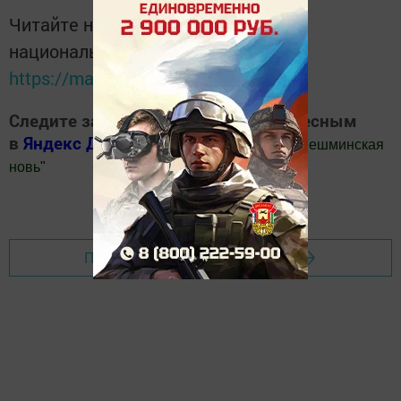
Читайте новости Татарстана в
национальном мессенджере MАХ:
https://max.ru/tatmedia
Следите за самым важным и интересным
в
Яндекс Дзен
и
Телеграм канале
"
Шешминская
новь
"
Добавить Шешминскую новь в Яндекс.Новости
Перейти на страницу новости