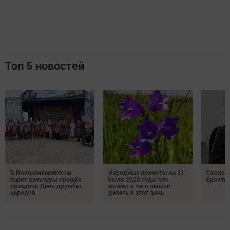
Топ 5 новостей
В Новошешминском
Народные приметы на 31
Сконча
парке культуры прошёл
июля 2026 года: что
Еронть
праздник День дружбы
можно и чего нельзя
народов
делать в этот день