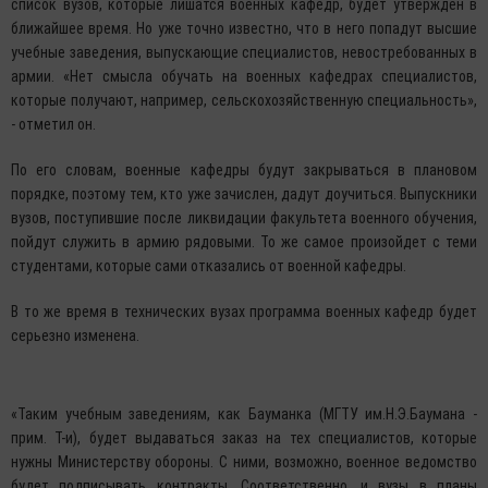
список вузов, которые лишатся военных кафедр, будет утвержден в
ближайшее время. Но уже точно известно, что в него попадут высшие
учебные заведения, выпускающие специалистов, невостребованных в
армии. «Нет смысла обучать на военных кафедрах специалистов,
которые получают, например, сельскохозяйственную специальность»,
- отметил он.
По его словам, военные кафедры будут закрываться в плановом
порядке, поэтому тем, кто уже зачислен, дадут доучиться. Выпускники
вузов, поступившие после ликвидации факультета военного обучения,
пойдут служить в армию рядовыми. То же самое произойдет с теми
студентами, которые сами отказались от военной кафедры.
В то же время в технических вузах программа военных кафедр будет
серьезно изменена.
«Таким учебным заведениям, как Бауманка (МГТУ им.Н.Э.Баумана -
прим. Т-и), будет выдаваться заказ на тех специалистов, которые
нужны Министерству обороны. С ними, возможно, военное ведомство
будет подписывать контракты. Соответственно, и вузы в планы