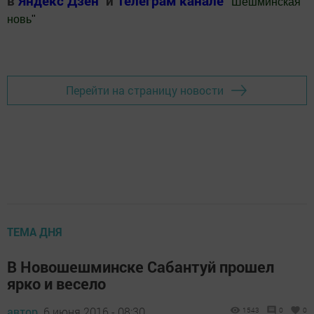
в
Яндекс Дзен
и
Телеграм канале
"
Шешминская
новь
"
Добавить Шешминскую новь в Яндекс.Новости
Перейти на страницу новости
ТЕМА ДНЯ
В Новошешминске Сабантуй прошел
ярко и весело
автор,
6 июня 2016 - 08:30
1543
0
0