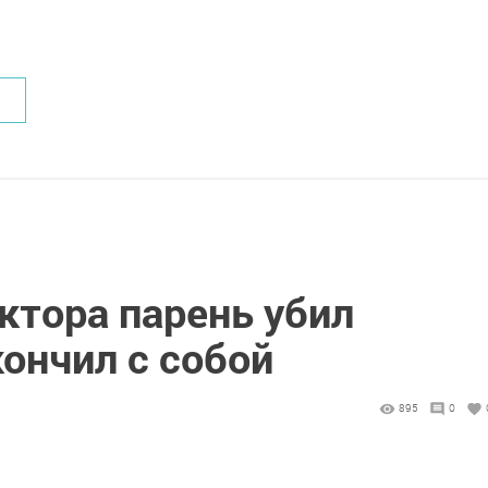
.Новости
ктора парень убил
ончил с собой
895
0