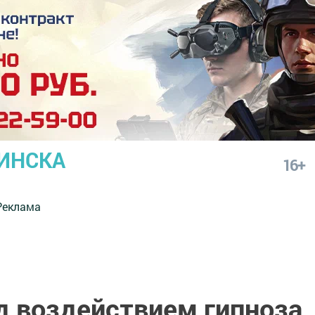
ИНСКА
16+
Реклама
д воздействием гипноза