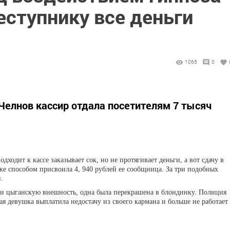
еступнику все деньги
1065
0
елнов кассир отдала посетителям 7 тысяч
.
ходит к кассе заказывает сок, но не протягивает деньги, а вот сдачу в
же способом присвоила 4, 940 рублей ее сообщница. За три подобных
.
и цыганскую внешность, одна была перекрашена в блондинку. Полиция
я девушка выплатила недостачу из своего кармана и больше не работает