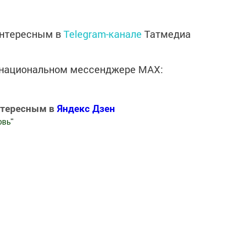
интересным в
Telegram-канале
Татмедиа
в национальном мессенджере MАХ:
нтересным в
Яндекс Дзен
овь
"
.Новости