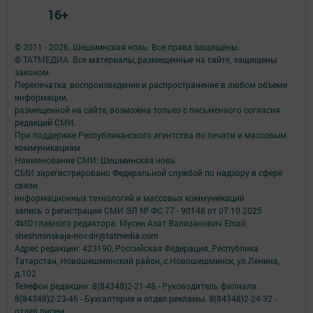
16+
© 2011 - 2026. Шешминская новь. Все права защищены.
© ТАТМЕДИА. Все материалы, размещенные на сайте, защищены
законом.
Перепечатка, воспроизведение и распространение в любом объеме
информации,
размещенной на сайте, возможна только с письменного согласия
редакций СМИ.
При поддержке Республиканского агентства по печати и массовым
коммуникациям.
Наименование СМИ: Шешминская новь
СМИ зарегистрировано Федеральной службой по надзору в сфере
связи,
информационных технологий и массовых коммуникаций
запись о регистрации СМИ ЭЛ № ФС 77 - 90148 от 07.10.2025
ФИО главного редактора: Мусин Азат Вализанович Email:
sheshminskaja-nov.dir@tatmedia.com
Адрес редакции: 423190, Российская Федерация, Республика
Татарстан, Новошешминский район, с.Новошешминск, ул.Ленина,
д.102.
Телефон редакции: 8(84348)2-21-46 - Руководитель филиала.
8(84348)2-23-46 - Бухгалтерия и отдел рекламы. 8(84348)2-24-32 -
отдел писем