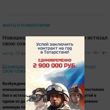
ФАКТЫ И КОММЕНТАРИИ
Новошешминец систематически истязал
свою сожительницу и детей
автор,
23 февраля 2016 - 05:43
781
0
0
Возбуждено уголовное дело в отношении
новошешминца С., который в пьяном угаре постоянно
бил и истязал свою сожительницу гр. М. и детей в
одном из домов по улице Буреева. Зафиксировано
минимум пять фактов в течении полугода.