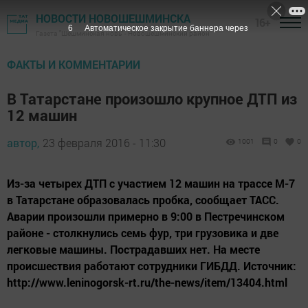
НОВОСТИ НОВОШЕШМИНСКА
16+
5
Автоматическое закрытие баннера через
Газета "Шешминская новь" - Новошешминский район
ФАКТЫ И КОММЕНТАРИИ
В Татарстане произошло крупное ДТП из
12 машин
автор,
23 февраля 2016 - 11:30
1001
0
0
Из-за четырех ДТП с участием 12 машин на трассе М-7
в Татарстане образовалась пробка, сообщает ТАСС.
Аварии произошли примерно в 9:00 в Пестречинском
районе - столкнулись семь фур, три грузовика и две
легковые машины. Пострадавших нет. На месте
происшествия работают сотрудники ГИБДД. Источник:
http://www.leninogorsk-rt.ru/the-news/item/13404.html