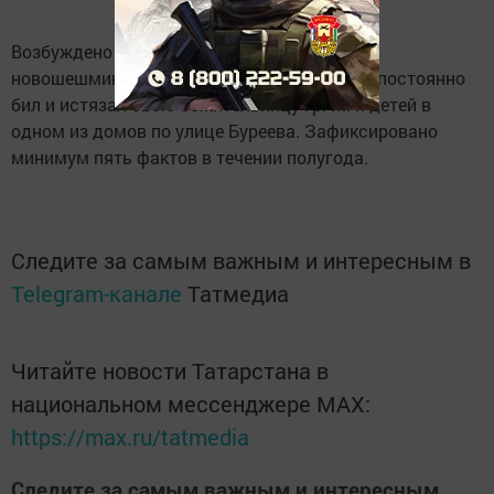
Возбуждено уголовное дело в отношении
новошешминца С., который в пьяном угаре постоянно
бил и истязал свою сожительницу гр. М. и детей в
одном из домов по улице Буреева. Зафиксировано
минимум пять фактов в течении полугода.
Следите за самым важным и интересным в
Telegram-канале
Татмедиа
Читайте новости Татарстана в
национальном мессенджере MАХ:
https://max.ru/tatmedia
Следите за самым важным и интересным