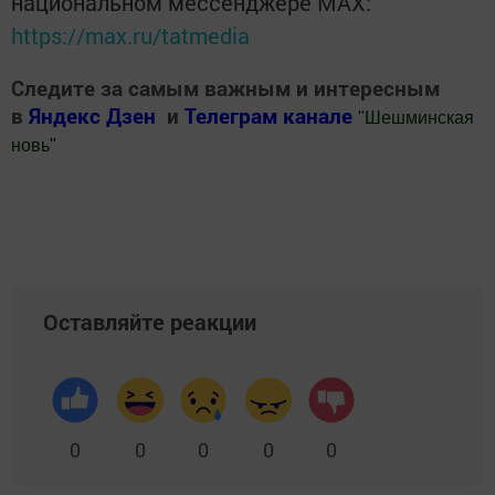
национальном мессенджере MАХ:
https://max.ru/tatmedia
Следите за самым важным и интересным
в
Яндекс Дзен
и
Телеграм канале
"
Шешминская
новь
"
Добавить Шешминскую новь в Яндекс.Новости
Оставляйте реакции
0
0
0
0
0