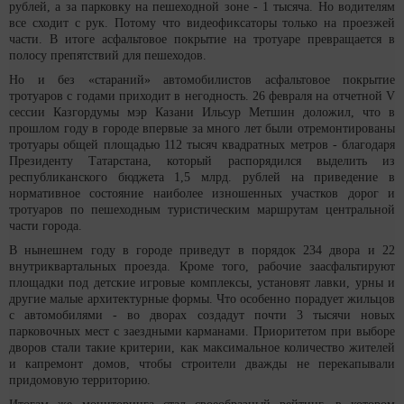
рублей, а за парковку на пешеходной зоне - 1 тысяча. Но водителям
все сходит с рук. Потому что видеофиксаторы только на проезжей
части. В итоге асфальтовое покрытие на тротуаре превращается в
полосу препятствий для пешеходов.
Но и без «стараний» автомобилистов асфальтовое покрытие
тротуаров с годами приходит в негодность. 26 февраля на отчетной V
сессии Казгордумы мэр Казани Ильсур Метшин доложил, что в
прошлом году в городе впервые за много лет были отремонтированы
тротуары общей площадью 112 тысяч квадратных метров - благодаря
Президенту Татарстана, который распорядился выделить из
республиканского бюджета 1,5 млрд. рублей на приведение в
нормативное состояние наиболее изношенных участков дорог и
тротуаров по пешеходным туристическим маршрутам центральной
части города.
В нынешнем году в городе приведут в порядок 234 двора и 22
внутриквартальных проезда. Кроме того, рабочие заасфальтируют
площадки под детские игровые комплексы, установят лавки, урны и
другие малые архитектурные формы. Что особенно порадует жильцов
с автомобилями - во дворах создадут почти 3 тысячи новых
парковочных мест с заездными карманами. Приоритетом при выборе
дворов стали такие критерии, как максимальное количество жителей
и капремонт домов, чтобы строители дважды не перекапывали
придомовую территорию.