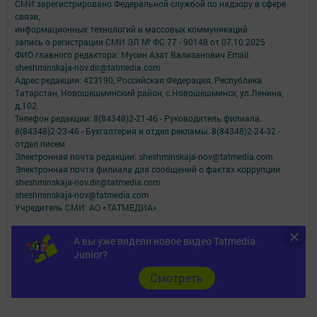
СМИ зарегистрировано Федеральной службой по надзору в сфере
связи,
информационных технологий и массовых коммуникаций
запись о регистрации СМИ ЭЛ № ФС 77 - 90148 от 07.10.2025
ФИО главного редактора: Мусин Азат Вализанович Email:
sheshminskaja-nov.dir@tatmedia.com
Адрес редакции: 423190, Российская Федерация, Республика
Татарстан, Новошешминский район, с.Новошешминск, ул.Ленина,
д.102.
Телефон редакции: 8(84348)2-21-46 - Руководитель филиала.
8(84348)2-23-46 - Бухгалтерия и отдел рекламы. 8(84348)2-24-32 -
отдел писем
Электронная почта редакции: sheshminskaja-nov@tatmedia.com
Электронная почта филиала для сообщений о фактах коррупции
sheshminskaja-nov.dir@tatmedia.com
sheshminskaja-nov@tatmedia.com
Учредитель СМИ: АО «ТАТМЕДИА»
Антикоррупционная политика
А вы уже видели новое видео Tatmedia
АО «ТАТМЕДИА» использует «cookie»
для персонализации сервисов и
Junior?
удобства пользователей сайтом.
Использование «cookie» можно отменить в настройках браузера.
Cмотреть
Политика конфиденциальности