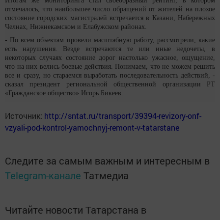
Итогам же мониторинга стал своеобразный рейтинг, в котором
отмечалось, что наибольшее число обращений от жителей на плохое
состояние городских магистралей встречается в Казани, Набережных
Челнах, Нижнекамском и Елабужском районах.
- По всем объектам провели масштабную работу, рассмотрели, какие
есть нарушения. Везде встречаются те или иные недочеты, в
некоторых случаях состояние дорог настолько ужасное, ощущение,
что на них велись боевые действия. Понимаем, что не можем решить
все и сразу, но стараемся выработать последовательность действий, -
сказал президент региональной общественной организации РТ
«Гражданское общество» Игорь Бикеев.
Источник:
http://sntat.ru/transport/39394-revizory-onf-
vzyali-pod-kontrol-yamochnyj-remont-v-tatarstane
Следите за самым важным и интересным в
Telegram-канале
Татмедиа
Читайте новости Татарстана в