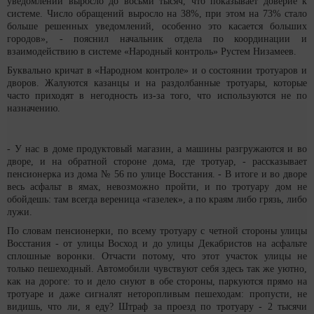
уведомлений выросло до восьми тысяч, что показывает доверие к
системе. Число обращений выросло на 38%, при этом на 73% стало
больше решенных уведомлений, особенно это касается больших
городов», - пояснил начальник отдела по координации и
взаимодействию в системе «Народный контроль» Рустем Низамеев.
Буквально кричат в «Народном контроле» и о состоянии тротуаров и
дворов. Жалуются казанцы и на раздолбанные тротуары, которые
часто приходят в негодность из-за того, что используются не по
назначению.
- У нас в доме продуктовый магазин, а машины разгружаются и во
дворе, и на обратной стороне дома, где тротуар, - рассказывает
пенсионерка из дома № 56 по улице Восстания. - В итоге и во дворе
весь асфальт в ямах, невозможно пройти, и по тротуару дом не
обойдешь: там всегда вереница «газелек», а по краям либо грязь, либо
лужи.
По словам пенсионерки, по всему тротуару с четной стороны улицы
Восстания - от улицы Восход и до улицы Декабристов на асфальте
сплошные воронки. Отчасти потому, что этот участок улицы не
только пешеходный. Автомобили чувствуют себя здесь так же уютно,
как на дороге: то и дело снуют в обе стороны, паркуются прямо на
тротуаре и даже сигналят неторопливым пешеходам: пропусти, не
видишь, что ли, я еду? Штраф за проезд по тротуару - 2 тысячи