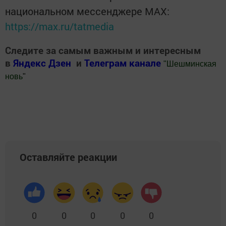
национальном мессенджере MАХ:
https://max.ru/tatmedia
Следите за самым важным и интересным
в
Яндекс Дзен
и
Телеграм канале
"
Шешминская
новь
"
Добавить Шешминскую новь в Яндекс.Новости
Оставляйте реакции
0
0
0
0
0