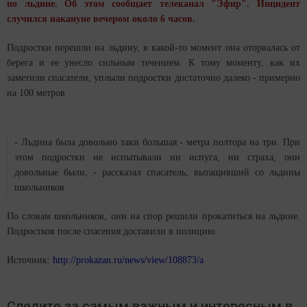
по льдине. Об этом сообщает телеканал "Эфир". Инцидент
случился накануне вечером около 6 часов.
Подростки перешли на льдину, в какой-то момент она оторвалась от
берега и ее унесло сильным течением. К тому моменту, как их
заметили спасатели, уплыли подростки достаточно далеко - примерно
на 100 метров
- Льдина была довольно таки большая - метра полтора на три. При
этом подростки не испытывали ни испуга, ни страха, они
довольные были, - рассказал спасатель, вытащивший со льдины
школьников.
По словам школьников, они на спор решили прокатиться на льдине.
Подростков после спасения доставили в полицию.
Источник:
http://prokazan.ru/news/view/108873/a
Следите за самым важным и интересным в