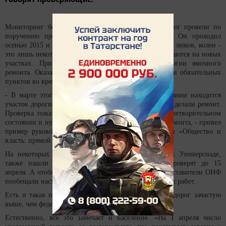
Мониторинг безопасности движения и качества дорог провели по
поручению президента России Владимира Путина. Он проходил
осенью 2015 и весной 2016 года. Трещины, просадки люков, колеи -
это лишь некоторые нарушения, которые часто встречаются на новых
участках. Причина этого - несоблюдение технологии ямочного
ремонта. Оказалось, что, как правило, один из десяти обязательных
пунктов во время выполнения ремонта игнорируется.
- В марте этого года мы проверили, в каком состоянии находится
участок дороги на Абжалилова, где осенью 2015 года делали ремонт.
Проверка показала, что участок находится в неудовлетворительном
состоянии и нуждается в проведении капитального ремонта, - привел
пример руководитель региональной рабочей группы «Общество и
власть: прямой диалог» Андрей Никитин.
На некоторых объектах, построенных специально к Универсиаде,
также нашли нарушения, исправление которых проверят до 15
апреля. А чтобы впредь этих проблем избежать, представители ОНФ
пообещали настаивать на введение гарантий дорожных работ.
Есть и такая проблема - стоимость муниципальных дорог зачастую
выше, чем федеральных, чего быть не должно.
Естественно, все это замечает и население. «На 1 апреля число