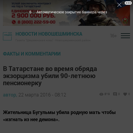
5
Автоматическое закрытие баннера через
НОВОСТИ НОВОШЕШМИНСКА
16+
Газета "Шешминская новь" - Новошешминский район
ФАКТЫ И КОММЕНТАРИИ
В Татарстане во время обряда
экзорцизма убили 90-летнюю
пенсионерку
автор,
22 марта 2016 - 08:12
819
0
0
Жительница Бугульмы убила родную мать чтобы
«изгнать из нее демона».