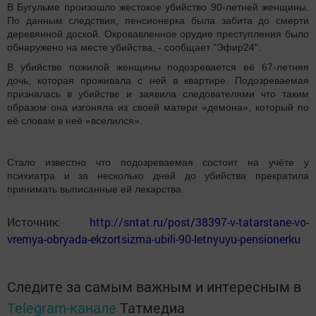
В Бугульме произошло жестокое убийство 90-летней женщины.
По данным следствия, пенсионерка была забита до смерти
деревянной доской. Окровавленное орудие преступления было
обнаружено на месте убийства, - сообщает "Эфир24".
В убийстве пожилой женщины подозревается её 67-летняя
дочь, которая проживала с ней в квартире. Подозреваемая
призналась в убийстве и заявила следователями что таким
образом она изгоняла из своей матери «демона», который по
её словам в неё «вселился».
Стало известно что подозреваемая состоит на учёте у
психиатра и за несколько дней до убийства прекратила
принимать выписанные ей лекарства.
Источник:
http://sntat.ru/post/38397-v-tatarstane-vo-
vremya-obryada-ekzortsizma-ubili-90-letnyuyu-pensionerku
Следите за самым важным и интересным в
Telegram-канале
Татмедиа