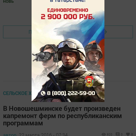
новь
"
Добавить Шешминскую новь в Яндекс.Новости
Перейти на страницу новости
СЕЛЬСКОЕ ХОЗЯЙСТВО
В Новошешминске будет произведен
капремонт ферм по республиканским
программам
автор,
22 марта 2016 - 07:34
920
0
0