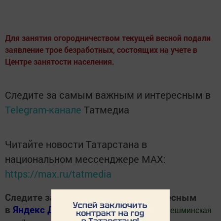
Для занятия огородничеством текущей весной подали
заявление трое безработных, состоящих на учете в
Центре занятости населения.
Следите за самым важным и интересным в
Telegram-канале
Татмедиа
Читайте новости Татарстана в
национальном мессенджере MАХ:
https://max.ru/tatmedia
Следите за самым важным и интересным
в
Яндекс Дзен
и
Телеграм канале
"
Шешминская