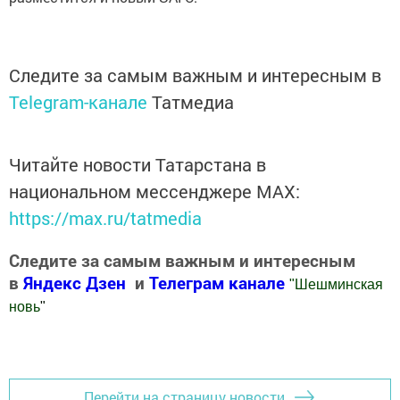
Следите за самым важным и интересным в
Telegram-канале
Татмедиа
Читайте новости Татарстана в
национальном мессенджере MАХ:
https://max.ru/tatmedia
Следите за самым важным и интересным
в
Яндекс Дзен
и
Телеграм канале
"
Шешминская
новь
"
Добавить Шешминскую новь в Яндекс.Новости
Перейти на страницу новости