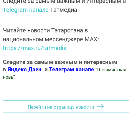
Следите за самым важным и интересным в
Telegram-канале
Татмедиа
Читайте новости Татарстана в
национальном мессенджере MАХ:
https://max.ru/tatmedia
Следите за самым важным и интересным
в
Яндекс Дзен
и
Телеграм канале
"
Шешминская
новь
"
Добавить Шешминскую новь в Яндекс.Новости
Перейти на страницу новости