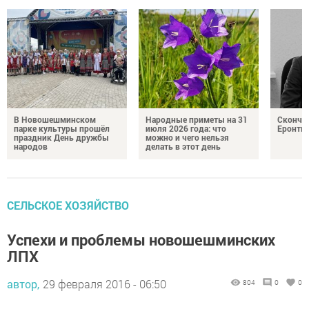
В Новошешминском
Народные приметы на 31
Сконча
парке культуры прошёл
июля 2026 года: что
Еронть
праздник День дружбы
можно и чего нельзя
народов
делать в этот день
СЕЛЬСКОЕ ХОЗЯЙСТВО
Успехи и проблемы новошешминских
ЛПХ
автор,
29 февраля 2016 - 06:50
804
0
0