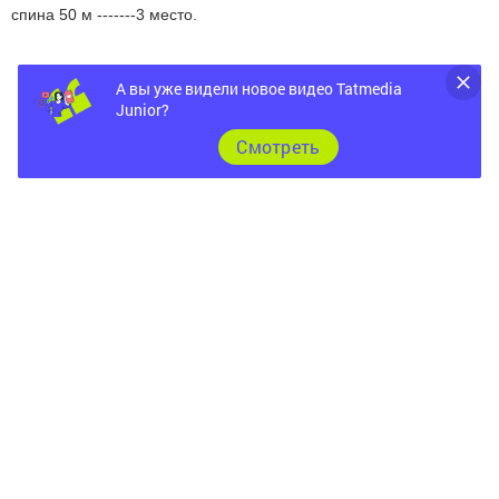
спина 50 м -------3 место.
А вы уже видели новое видео Tatmedia
Junior?
Cмотреть
Следите за самым важным и интересным в
Telegram-канале
Татмедиа
Читайте новости Татарстана в
национальном мессенджере MАХ:
https://max.ru/tatmedia
Следите за самым важным и интересным