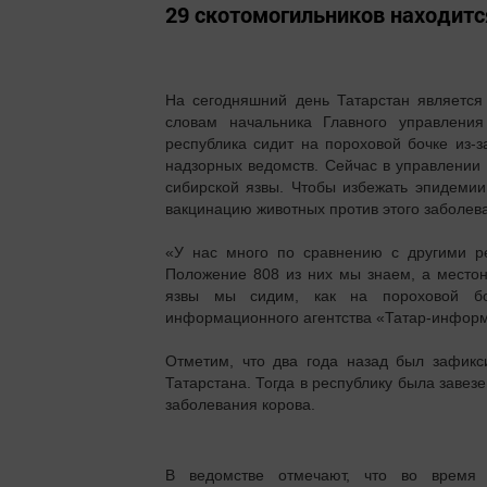
29 скотомогильников находитс
На сегодняшний день Татарстан является
словам начальника Главного управлени
республика сидит на пороховой бочке из-з
надзорных ведомств. Сейчас в управлении
сибирской язвы. Чтобы избежать эпидемии
вакцинацию животных против этого заболев
«У нас много по сравнению с другими ре
Положение 808 из них мы знаем, а местон
язвы мы сидим, как на пороховой бо
информационного агентства «Татар-информ
Отметим, что два года назад был зафикс
Татарстана. Тогда в республику была завез
заболевания корова.
В ведомстве отмечают, что во время п