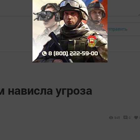
Отправить
Авторизоваться
 нависла угроза
945
0