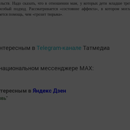
льств. Надо сказать, что в отношении мам, у которых дети младше тре
особый подход. Рассматривается «состояние аффекта», в котором могл
ается помощь, чем «грозит тюрьма».
интересным в
Telegram-канале
Татмедиа
в национальном мессенджере MАХ:
нтересным в
Яндекс Дзен
овь
"
.Новости