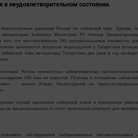
я в неудовлетворительном состоянии.
 благополучным регионом России по сибирской язве. Однако, п
я ветеринарии Кабинета Министров РТ Алмаза Хисамутдинова
а того, что местоположение 240 скотомогильников неизвестно дл
 плотно занимаются вопросом недопущения в Татарстане вспыше
 сибирской язвы ветеринары Татарстана два раза в год проводя
ания.
гионами России неизвестных сибиреязвенных скотомогильников
ахождение 240 нам не известно. Поэтому в отношении сибирско
чке», - заявил Алмаз Хисамутдинов на пресс-конференци
».
ирован случай заражения сибирской язвой в Кукморском район
ена не вакцинированная от этого смертельно опасного для человек
ланового обследования сибиреязвенных скотомогильников 