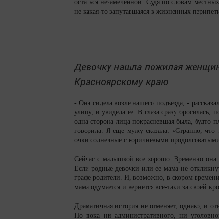
остаться незамеченной. Судя по словам местных
не какая-то запутавшаяся в жизненных перипети
Девочку нашла пожилая женщин
Красноярскому краю
- Она сидела возле нашего подъезда, - рассказ
улицу, и увидела ее. В глаза сразу бросилась, 
одна сторона лица покрасневшая была, будто п
говорила. Я еще мужу сказала: «Странно, что 
очки солнечные с коричневыми продолговатыми 
Сейчас с малышкой все хорошо. Временно она н
Если родные девочки или ее мама не откликнутс
графе родители. И, возможно, в скором времени
мама одумается и вернется все-таки за своей кро
Драматичная история не отменяет, однако, и от
Но пока ни административного, ни уголовно