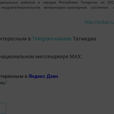
ципальных районов и городов Республики Татарстан из 101
еудовлетворительном ветеринарно-санитарном состоянии, 
http://sntat.r
интересным в
Telegram-канале
Татмедиа
в национальном мессенджере MАХ:
нтересным в
Яндекс Дзен
овь
"
.Новости