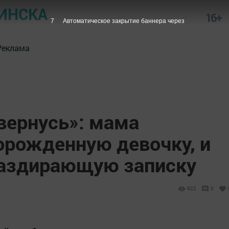
ИНСКА
16+
6
Автоматическое закрытие баннера через
Реклама
вернусь»: мама
орожденную девочку, и
раздирающую записку
922
0