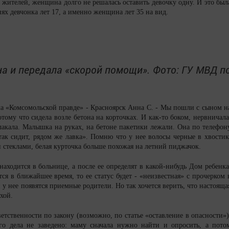
 жителей, женщина долго не решалась оставить девочку одну. И это был
ях девчонка лет 17, а именно женщина лет 35 на вид.
а и передала «скорой помощи». Фото: ГУ МВД п
ала «Комсомольской правде» - Красноярск Анна С. - Мы пошли с сыном н
потому что сидела возле бетона на корточках. И как-то боком, нервничала
лакала. Малышка на руках, на бетоне пакетики лежали. Она по телефон
так сидит, рядом же лавка». Помню что у нее волосы черные в хвостик
стеклами, белая курточка больше похожая на летний пиджачок.
аходится в больнице, а после ее определят в какой-нибудь Дом ребенка
я в ближайшее время, то ее статус будет - «неизвестная» с прочерком 
 у нее появятся приемные родители. Но так хочется верить, что настояща
хой.
ветственности по закону (возможно, по статье «оставление в опасности»)
го дела не заведено: маму сначала нужно найти и опросить, а пото