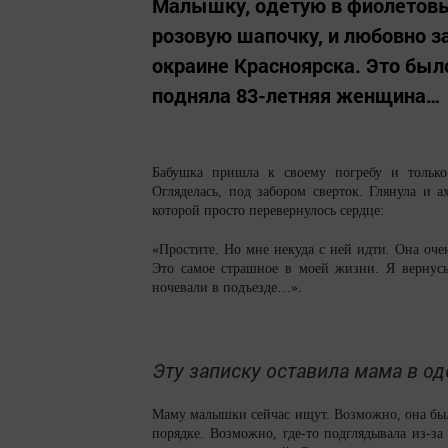
Малышку, одетую в фиолетовый
розовую шапочку, и любовно за
окраине Красноярска. Это было 
подняла 83-летняя женщина…
Бабушка пришла к своему погребу и только
Огляделась, под забором сверток. Глянула и 
которой просто перевернулось сердце:
«Простите. Но мне некуда с ней идти. Она очен
Это самое страшное в моей жизни. Я вернусь 
ночевали в подъезде…».
Эту записку оставила мама в о
Маму малышки сейчас ищут. Возможно, она была 
порядке. Возможно, где-то подглядывала из-за