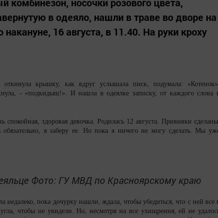
 комбинезон, носочки розового цвета,
вернутую в одеяло, нашли в траве во дворе на
накануне, 16 августа, в 11.40. На руки кроху
 откинула крышку, как вдруг услышала писк, подумала: «Котенок»
ахнула, - «подкидыш!». И нашла в одеялке записку, от каждого слова 
ь спокойная, здоровая девочка. Родилась 12 августа. Прививки сделаны
обязательно, я заберу ее. Но пока я ничего не могу сделать. Мы уж
деяльце Фото: ГУ МВД по Красноярскому краю
недалеко, пока дочурку нашли, ждала, чтобы убедиться, что с ней все 
 угла, чтобы не увидели. Но, несмотря на все ухищрения, ей не удалос