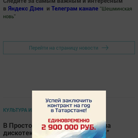
Следите за самым важным и интересным
в
Яндекс Дзен
и
Телеграм канале
"
Шешминская
новь
"
Добавить Шешминскую новь в Яндекс.Новости
Перейти на страницу новости
КУЛЬТУРА И ИСКУСТВО
В Просточелнинском СДК прошла
дискотека “Кому за 30 и больше”