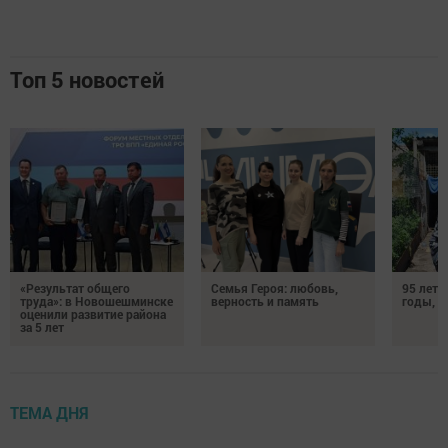
Топ 5 новостей
«Результат общего
Семья Героя: любовь,
95 лет 
труда»: в Новошешминске
верность и память
годы, э
оценили развитие района
за 5 лет
ТЕМА ДНЯ