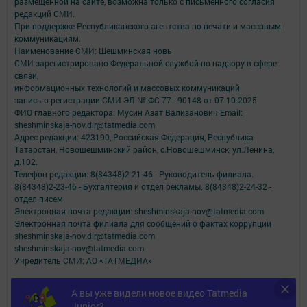
размещенной на сайте, возможна только с письменного согласия
редакций СМИ.
При поддержке Республиканского агентства по печати и массовым
коммуникациям.
Наименование СМИ: Шешминская новь
СМИ зарегистрировано Федеральной службой по надзору в сфере
связи,
информационных технологий и массовых коммуникаций
запись о регистрации СМИ ЭЛ № ФС 77 - 90148 от 07.10.2025
ФИО главного редактора: Мусин Азат Вализанович Email:
sheshminskaja-nov.dir@tatmedia.com
Адрес редакции: 423190, Российская Федерация, Республика
Татарстан, Новошешминский район, с.Новошешминск, ул.Ленина,
д.102.
Телефон редакции: 8(84348)2-21-46 - Руководитель филиала.
8(84348)2-23-46 - Бухгалтерия и отдел рекламы. 8(84348)2-24-32 -
отдел писем
Электронная почта редакции: sheshminskaja-nov@tatmedia.com
Электронная почта филиала для сообщений о фактах коррупции
sheshminskaja-nov.dir@tatmedia.com
sheshminskaja-nov@tatmedia.com
Учредитель СМИ: АО «ТАТМЕДИА»
Антикоррупционная политика
А вы уже видели новое видео Tatmedia
АО «ТАТМЕДИА» использует «cookie»
для персонализации сервисов и
Junior?