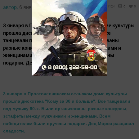
автор,
6 января 2016 - 08:21
1124
0
0
3 января в Просточелнинском сельском доме культуры
прошла дискотека "Кому за 30 и больше". Все
танцевали под музыку 80-х. Были организованы
разные конкурсы, эстафеты между мужчинами и
женщинами. Всем победителям были вручены
подарки. Дед Мороз раздавал сладости.
3 января в Просточелнинском сельском доме культуры
прошла дискотека "Кому за 30 и больше". Все танцевали
под музыку 80-х. Были организованы разные конкурсы,
эстафеты между мужчинами и женщинами. Всем
победителям были вручены подарки. Дед Мороз раздавал
сладости.