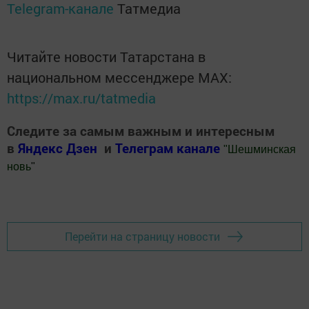
Telegram-канале
Татмедиа
Читайте новости Татарстана в
национальном мессенджере MАХ:
https://max.ru/tatmedia
Следите за самым важным и интересным
в
Яндекс Дзен
и
Телеграм канале
"
Шешминская
новь
"
Добавить Шешминскую новь в Яндекс.Новости
Перейти на страницу новости