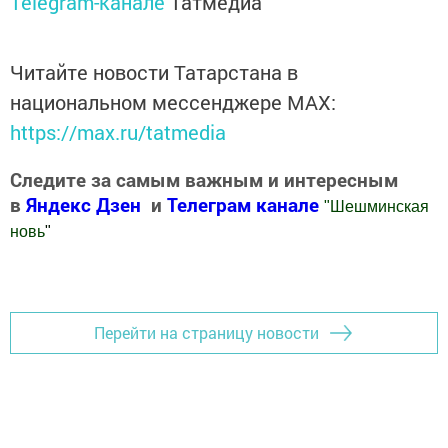
Telegram-канале
Татмедиа
Читайте новости Татарстана в
национальном мессенджере MАХ:
https://max.ru/tatmedia
Следите за самым важным и интересным
в
Яндекс Дзен
и
Телеграм канале
"
Шешминская
новь
"
Добавить Шешминскую новь в Яндекс.Новости
Перейти на страницу новости