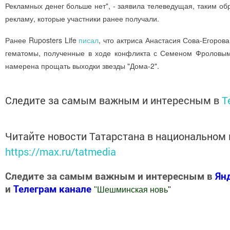
Рекламных денег больше нет", - заявила телеведущая, таким об
рекламу, которые участники ранее получали.
Ранее Ruposters Life
писал
, что актриса Анастасия Сова-Егоров
гематомы, полученные в ходе конфликта с Семеном Фроловым
намерена прощать выходки звезды "Дома-2".
Следите за самым важным и интересным в
T
Читайте новости Татарстана в национальном
https://max.ru/tatmedia
Следите за самым важным и интересным в
Ян
и
Телеграм канале
"
Шешминская новь
"
Добавить Шешминскую новь в Яндекс.Новости