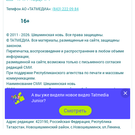
Телефон АО «ТАТМЕДИА»:
(843) 222 09 84
16+
© 2011 - 2026. Шешминская новь. Все права защищены.
© ТАТМЕДИА. Все материалы, размещенные на сайте, защищены
законом.
Перепечатка, воспроизведение и распространение в любом объеме
информации,
размещенной на сайте, возможна только с письменного согласия
редакций СМИ.
При поддержке Республиканского агентства по печати и массовым
коммуникациям.
Наименование СМИ: Шешминская новь
СМИ зарегистрировано Федеральной службой по надзору в сфере
связи,
А вы уже видели новое видео Tatmedia
информационных технологий и массовых коммуникаций
Junior?
запись о регистрации СМИ ЭЛ № ФС 77 - 90148 от 07.10.2025
Cмотреть
ФИО главного редактора: Мусин Азат Вализанович Email:
sheshminskaja-nov.dir@tatmedia.com
Адрес редакции: 423190, Российская Федерация, Республика
Татарстан, Новошешминский район, с.Новошешминск, ул.Ленина,
д.102.