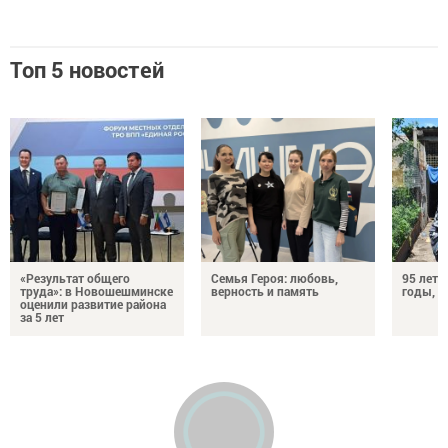
Топ 5 новостей
«Результат общего
Семья Героя: любовь,
95 лет 
труда»: в Новошешминске
верность и память
годы, э
оценили развитие района
за 5 лет