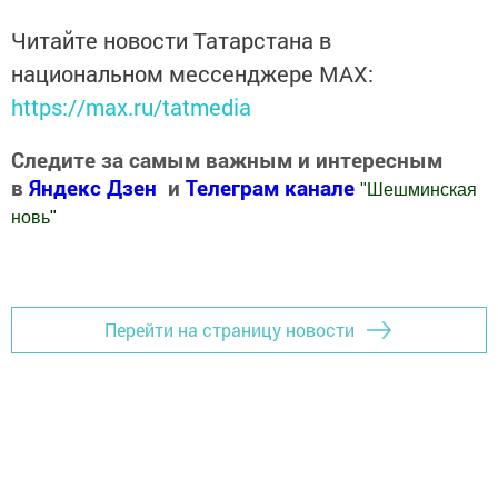
Читайте новости Татарстана в
национальном мессенджере MАХ:
https://max.ru/tatmedia
Следите за самым важным и интересным
в
Яндекс Дзен
и
Телеграм канале
"
Шешминская
новь
"
Добавить Шешминскую новь в Яндекс.Новости
Перейти на страницу новости