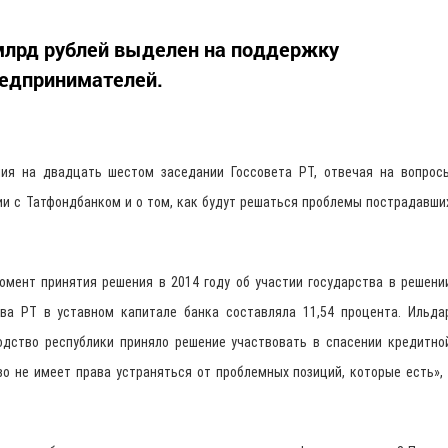
 млрд рублей выделен на поддержку
редпринимателей.
ния на двадцать шестом заседании Госсовета РТ, отвечая на вопрос
ции с Татфондбанком и о том, как будут решаться проблемы пострадавши
омент принятия решения в 2014 году об участии государства в решени
а РТ в уставном капитале банка составляла 11,54 процента. Ильда
водство республики приняло решение участвовать в спасении кредитно
во не имеет права устраняться от проблемных позиций, которые есть», 