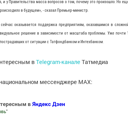
ня, и у Правительства масса вопросов о том, почему это произошло. Но ещ
происходило в будущем», - сказал Премьер-министр.
 сейчас оказывается поддержка предприятиям, оказавшимся в сложно
ивидуальное решение в зависимости от масштаба проблемы. Уже почти 
пострадавших от ситуации с Татфондбанком и Интехбанком.
интересным в
Telegram-канале
Татмедиа
в национальном мессенджере MАХ:
нтересным в
Яндекс Дзен
овь
"
.Новости