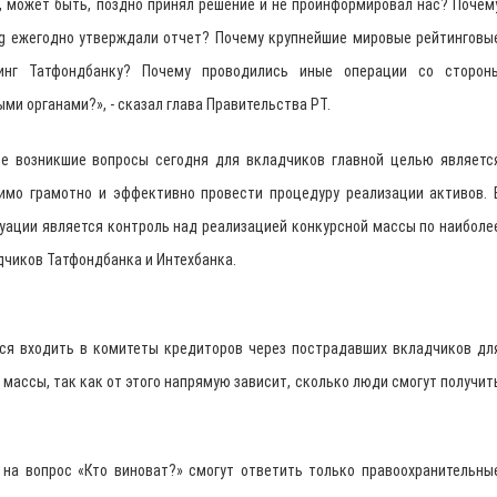
, может быть, поздно принял решение и не проинформировал нас? Почем
g ежегодно утверждали отчет? Почему крупнейшие мировые рейтинговы
тинг Татфондбанку? Почему проводились иные операции со сторон
ми органами?», - сказал глава Правительства РТ.
се возникшие вопросы сегодня для вкладчиков главной целью являетс
имо грамотно и эффективно провести процедуру реализации активов. 
туации является контроль над реализацией конкурсной массы по наиболе
дчиков Татфондбанка и Интехбанка.
ся входить в комитеты кредиторов через пострадавших вкладчиков дл
массы, так как от этого напрямую зависит, сколько люди смогут получит
 на вопрос «Кто виноват?» смогут ответить только правоохранительны