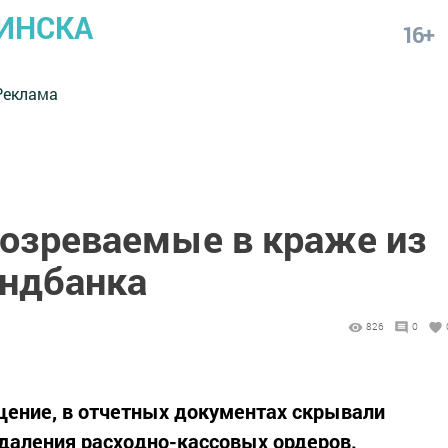
ИНСКА
16+
Реклама
озреваемые в краже из
ндбанка
826
0
ение, в отчетных документах скрывали
удаления расходно-кассовых ордеров.