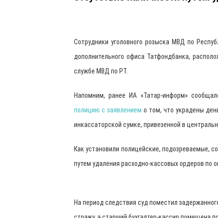
Сотрудники уголовного розыска МВД по Респуб
дополнительного офиса Татфондбанка, располо
службе МВД по РТ.
Напомним, ранее ИА «Татар-информ» сообщал
полицию с заявлением
о том, что украдены день
инкассаторской сумке, привезенной в центральн
Как установили полицейские, подозреваемые, с
путем удаления расходно-кассовых ордеров по 
На период следствия суд поместил задержанног
стражу, а старший бухгалтер-кассир помещена п