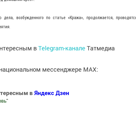
о дела, возбужденного по статье «Кража», продолжается, проводятс
ятия.
интересным в
Telegram-канале
Татмедиа
в национальном мессенджере MАХ:
нтересным в
Яндекс Дзен
овь
"
.Новости