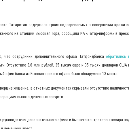
лике Татарстан задержали троих подозреваемых в совершении кражи и
женного на станции Высокая Гора, сообщили ИА «Татар-информ» в пресс
о, что сотрудники дополнительного офиса Татфондбанка
обратились 
ги. Отсутствие 3,8 млн рублей, 35 тысяч евро и 35 тысяч долларов США 
ый офис банка из Высокогорского офиса, было обнаружено 13 марта.
овершив хищение, в отчетных документах скрывали отсутствие наличност
операциям вывоза денежных средств.
о руководителя дополнительного офиса и бывшего контролера-кассира по
од домашний арест.